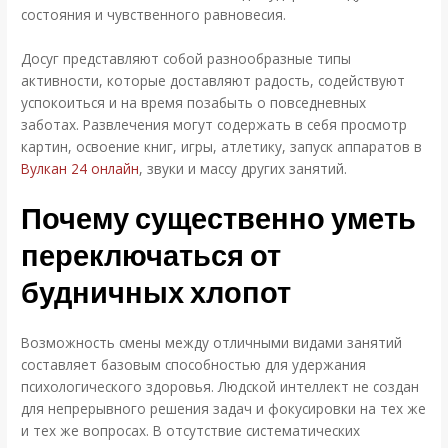
состояния и чувственного равновесия.
Досуг представляют собой разнообразные типы
активности, которые доставляют радость, содействуют
успокоиться и на время позабыть о повседневных
заботах. Развлечения могут содержать в себя просмотр
картин, освоение книг, игры, атлетику, запуск аппаратов в
Вулкан 24 онлайн
, звуки и массу других занятий.
Почему существенно уметь
переключаться от
будничных хлопот
Возможность смены между отличными видами занятий
составляет базовым способностью для удержания
психологического здоровья. Людской интеллект не создан
для непрерывного решения задач и фокусировки на тех же
и тех же вопросах. В отсутствие систематических