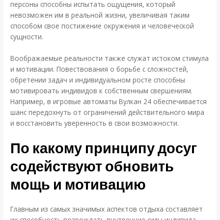
персоны способны испытать ощущения, который
невозможен им в реальной жизни, увеличивая таким
способом свое постижение окружения и человеческой
сущности.
Воображаемые реальности также служат истоком стимула
и мотивации. Повествования о борьбе с сложностей,
обретении задач и индивидуальном росте способны
мотивировать индивидов к собственным свершениям.
Например, в игровые автоматы Вулкан 24 обеспечивается
шанс передохнуть от ограничений действительного мира
и восстановить уверенность в свои возможности.
По какому принципу досуг
содействуют обновить
мощь и мотивацию
Главным из самых значимых аспектов отдыха составляет
их способность возрождать внутренние силы индивида.