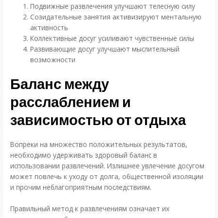
Подвижные развлечения улучшают телесную силу
Созидательные занятия активизируют ментальную
активность
Коллективные досуг усиливают чувственные силы
Развивающие досуг улучшают мыслительный
возможности
Баланс между
расслаблением и
зависимостью от отдыха
Вопреки на множество положительных результатов,
необходимо удерживать здоровый баланс в
использовании развлечений. Излишнее увлечение досугом
может повлечь к уходу от долга, общественной изоляции
и прочим неблагоприятным последствиям.
Правильный метод к развлечениям означает их