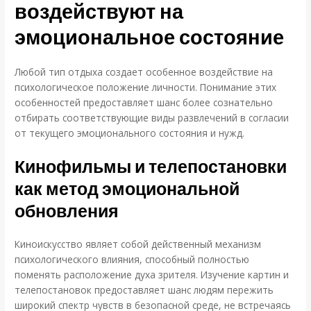
воздействуют на
эмоциональное состояние
Любой тип отдыха создает особенное воздействие на
психологическое положение личности. Понимание этих
особенностей предоставляет шанс более сознательно
отбирать соответствующие виды развлечений в согласии
от текущего эмоционального состояния и нужд.
Кинофильмы и телепостановки
как метод эмоциональной
обновления
Киноискусство являет собой действенный механизм
психологического влияния, способный полностью
поменять расположение духа зрителя. Изучение картин и
телепостановок предоставляет шанс людям пережить
широкий спектр чувств в безопасной среде, не встречаясь