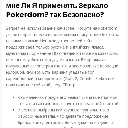
мне Ли Я применять Зеркало
Pokerdom? так Безопасно?
Запрет на использование качестве» «софта на Pokerdom
делаете практически невозможным присутствие ботов за
нашими столами. Непосредственно веб-сайт
поддерживает только русские и английский языки,
мультиплатформенное ПО отведено также на казахском,
немецком, узбекском и других языках. БК предлагает
популярные аллопатрия спорта и эксклюзивные вариации
(флорбол, снукер). Есть вариант угадать итог
соревнований а киберспорте (Dota 2, Counter-Strike) или
политическое событий, шоу, ТВ-игр.
К сожалению, покуда его нельзя скачать напрямую,
только из активного аккаунта со реальной ставкой.
В росписи выбраны как крупные турниры, так и
отборочные этапы, что делаете предложение
бренда конкурентоспособным даже на выделяясь