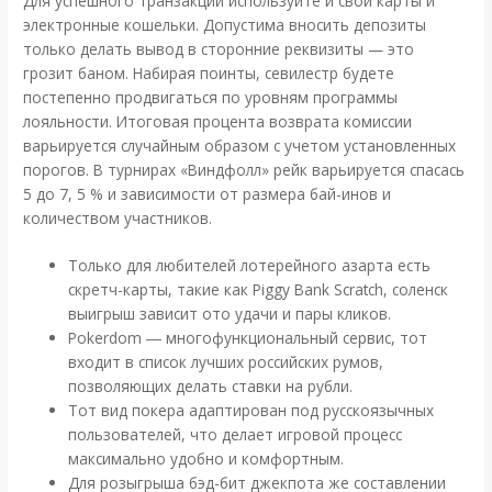
Для успешного транзакций используйте и свои карты и
электронные кошельки. Допустима вносить депозиты
только делать вывод в сторонние реквизиты — это
грозит баном. Набирая поинты, севилестр будете
постепенно продвигаться по уровням программы
лояльности. Итоговая процента возврата комиссии
варьируется случайным образом с учетом установленных
порогов. В турнирах «Виндфолл» рейк варьируется спасась
5 до 7, 5 % и зависимости от размера бай-инов и
количеством участников.
Только для любителей лотерейного азарта есть
скретч-карты, такие как Piggy Bank Scratch, соленск
выигрыш зависит ото удачи и пары кликов.
Pokerdom ― многофункциональный сервис, тот
входит в список лучших российских румов,
позволяющих делать ставки на рубли.
Тот вид покера адаптирован под русскоязычных
пользователей, что делает игровой процесс
максимально удобно и комфортным.
Для розыгрыша бэд-бит джекпота же составлении