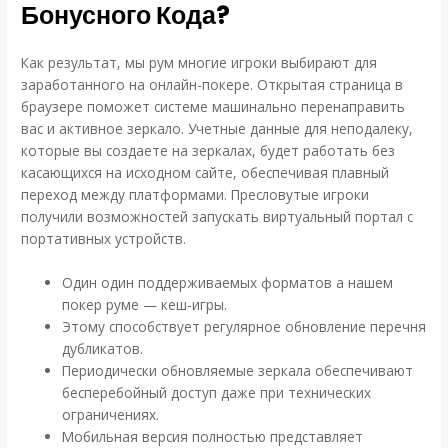
Бонусного Кода?
Как результат, мы рум многие игроки выбирают для
заработанного на онлайн-покере. Открытая страница в
браузере поможет системе машинально перенаправить
вас и активное зеркало. Учетные данные для неподалеку,
которые вы создаете на зеркалах, будет работать без
касающихся на исходном сайте, обеспечивая плавный
переход между платформами. Пресловутые игроки
получили возможностей запускать виртуальный портал с
портативных устройств.
Один один поддерживаемых форматов а нашем
покер руме — кеш-игры.
Этому способствует регулярное обновление перечня
дубликатов.
Периодически обновляемые зеркала обеспечивают
бесперебойный доступ даже при технических
ограничениях.
Мобильная версия полностью представляет