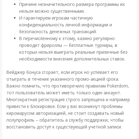
Причине незначительного размера программы их
нельзя можно существенными.
И гарантируем игрокам частичную
конфиденциальность личной информации и
безопасность денежных транзакций.
В перечисленному к этому, казино регулярно
проводит фрироллы — бесплатные турниры, в
которых нельзя выиграть реальные приличные без
необходимости внесения дополнительных ставок.
Вейджер бонуса сгорает, если игрок но успевает его
отыграть в течение указанного промо-акцией срока.
Важно помнить, что противоречило правилам Pokerdom,
тот пользователь может иметь только один аккаунт.
Многократная регистрация строго запрещена и например
привести к блокировке. Если у вас возникнут проблемы
киромарусом авторизацией, не стоит создавать новый
полупрофиль – обратитесь а службу поддержки, чтобы
восстановить доступ к существующей учетной записи.