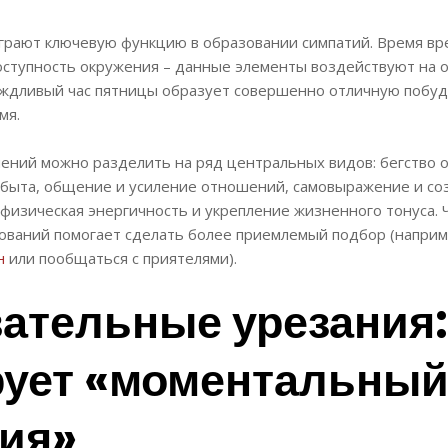
рают ключевую функцию в образовании симпатий. Время вр
оступность окружения – данные элементы воздействуют на 
ождливый час пятницы образует совершенно отличную побуд
мя.
ений можно разделить на ряд центральных видов: бегство о
 быта, общение и усиление отношений, самовыражение и с
физическая энергичность и укрепление жизненного тонуса.
ований помогает сделать более приемлемый подбор (наприм
н
или пообщаться с приятелями).
ательные урезания:
рует «моментальны
ия»