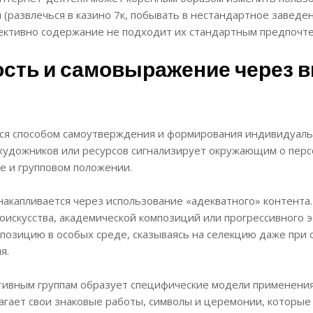
 (развлечься в казино 7к, побывать в нестандартное заведен
ективно содержание не подходит их стандартным предпочт
сть и самовыражение через 
ся способом самоутверждения и формирования индивидуаль
художников или ресурсов сигнализирует окружающим о перс
е и групповом положении.
накапливается через использование «адекватного» контента
оискусства, академической композиций или прогрессивного э
позицию в особых среде, сказываясь на селекцию даже при 
я.
тивным группам образует специфические модели применени
гает свои знаковые работы, символы и церемонии, которые