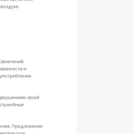
воздухе.
звлечений.
ованности и
 употреблении
едвкушениям своей
 служебные
ления. Предложение
овательское