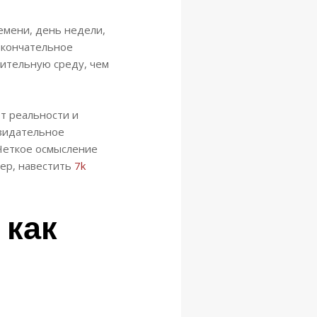
емени, день недели,
окончательное
ительную среду, чем
т реальности и
озидательное
 Четкое осмысление
ер, навестить
7k
 как
й