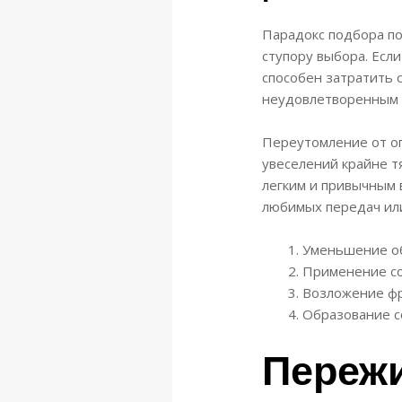
Парадокс подбора по
ступору выбора. Есл
способен затратить 
неудовлетворенным 
Переутомление от о
увеселений крайне т
легким и привычным 
любимых передач или
Уменьшение об
Применение со
Возложение фр
Образование с
Пережи