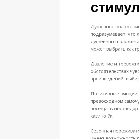
стиму
Душевное положение 
подразумевает, что 
душевного положения
может выбрать как г
Давление и тревожно
обстоятельствах чув
произведений, выбир
Позитивные эмоции, 
превосходном самоч
посещать нестандар
казино 7к.
Сезонная переживате
имеет возможность п