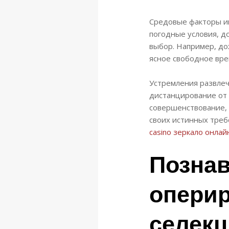
Средовые факторы иг
погодные условия, д
выбор. Например, д
ясное свободное вре
Устремления развлеч
дистанцирование от
совершенствование, 
своих истинных треб
casino зеркало онлай
Познав
опери
селекц