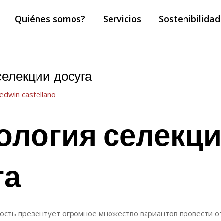
Quiénes somos?
Servicios
Sostenibilidad
селекции досуга
edwin castellano
ология селекц
га
сть презентует огромное множество вариантов провести о