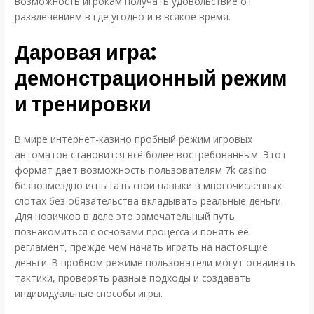
возможность игрокам получать удовольствие от
развлечением в где угодно и в всякое время.
Даровая игра:
демонстрационный режим
и тренировки
В мире интернет-казино пробный режим игровых
автоматов становится всё более востребованным. Этот
формат дает возможность пользователям 7k casino
безвозмездно испытать свои навыки в многочисленных
слотах без обязательства вкладывать реальные деньги.
Для новичков в деле это замечательный путь
познакомиться с основами процесса и понять её
регламент, прежде чем начать играть на настоящие
деньги. В пробном режиме пользователи могут осваивать
тактики, проверять разные подходы и создавать
индивидуальные способы игры.