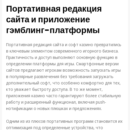
Портативная редакция
сайта и приложение
гэмблинг-платформы
Портативная редакция сайта и софт казино превратились
в ключевым элементом современного игорного бизнеса.
Практичность и доступ выполняют основную функцию в
определении платформы для игры. Смартфонные версии
сайтов предлагают игрокам возможность запускать игры
в популярные развлечения без требования загружать
дополнительный софт, что особенно комфортно для тех,
кто уважает быстроту доступа. В то же момент,
приложения казино часто гарантируют более стабильную
работу и расширенный функционал, включая push-
нотификации о новых плюшках и предложениях.
Одним из из плюсов портативных программ становится их
оптимизация под определенные устройства, что