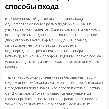
способы входа
В современном обществе онлайн-казино, вход
осуществляет основную роль в поддержании защиты
учетных записей клиентов. Один из самых из самых часто
используемых методов безопасности — это внедрение
двухфакторной аутентификации. Данный подход
запрашивает не только ввода пароля, но и
подтверждения через дополнительное аппарат,
например, мобильный телефон. Подобный подход весьма
усложняет цель злоумышленникам, даже если они узнают
пароль.
Также, необходимо устанавливать безопасные пароли,
содержащие комбинации символов, чисел и особых знаков.
Исследования показывают, что пароли протяженностью
от 12 символов и более признаются наилучшими для
охраны профиля. Использование управляющих паролей
также может значительно облегчить менеджмент