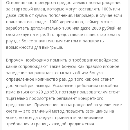
Основная часть ресурсов предоставляют вознаграждения
за стартовый вклад, которые могут составлять 100% или
даже 200% от суммы пополнения. Например, в случае если
пользователь кладет 1000 деревянных, геймер может
заработать дополнительно 1000 или даже 2000 рублей на
свой аккаунт в игре. Это предоставляет шанс стартовать
раунд с более значительным счетом и расширить
возможности для выигрыша.
Впрочем необходимо помнить о требованиях вейджера,
какие сопровождают такие бонусы. Как правило игорное
заведение запрашивает отыграть объем бонуса
определенное количество раз, до того как она станет
доступной для вывода. Указанные требования способны
изменяться от x20 до x50, поэтому пользователям стоит
тщательно просмотреть регламент конкретного
предложения. Применение вознаграждений за увеличение
счёта — это отличный метод повысить свои шансы на
успех, но всегда следует принимать во внимание
требования и границы каждой предложения.