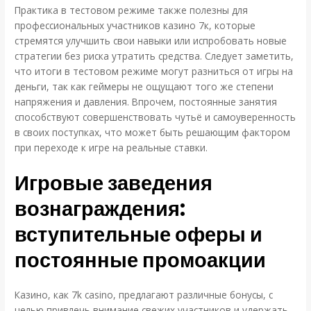
Практика в тестовом режиме также полезны для
профессиональных участников казино 7к, которые
стремятся улучшить свои навыки или испробовать новые
стратегии без риска утратить средства. Следует заметить,
что итоги в тестовом режиме могут разниться от игры на
деньги, так как геймеры не ощущают того же степени
напряжения и давления. Впрочем, постоянные занятия
способствуют совершенствовать чутьё и самоуверенность
в своих поступках, что может быть решающим фактором
при переходе к игре на реальные ставки.
Игровые заведения
вознаграждения:
вступительные оферы и
постоянные промоакции
Казино, как 7k casino, предлагают различные бонусы, с
целью привлечь внимание свежих участников и удержать