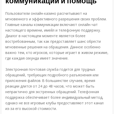
коммуникации и помощь
Пользователи онлайн-казино рассчитывают на
мгновенного и эффективного разрешения своих проблем.
Главные каналы коммуникации включают онлайн-чат
настоящего времени, имейл и телефонную поддержку.
Диалог в настоящем моменте является более
востребованным, так как предоставляет шанс обрести
мгновенные решения на обращения. Данное особенно
важно тем, кто игроков, которые играет в живом режиме,
где каждая секунда имеет значение.
Электронная почтовая служба годится для трудных
обращений, требующих подробного разъяснения или
приложения файлов. В большинстве случаев, время
реакции длится от 24 до 48 часов, что может быть
непрактично для экстренных обращений. Телефонная
поддержка обеспечивает более индивидуальный метод,
однако не все игровые клубы предоставляют этот канал
из-за его высокой стоимости.