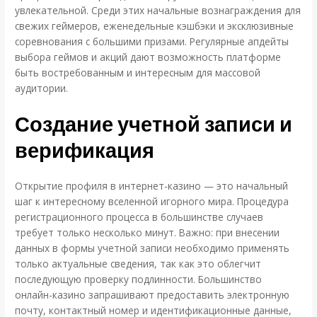
увлекательной. Среди этих начальные вознаграждения для
свежих геймеров, еженедельные кэшбэки и эксклюзивные
соревнования с большими призами. Регулярные апдейты
выбора геймов и акций дают возможность платформе
быть востребованным и интересным для массовой
аудитории.
Создание учетной записи и
верификация
Открытие профиля в интернет-казино — это начальный
шаг к интересному вселенной игорного мира. Процедура
регистрационного процесса в большинстве случаев
требует только несколько минут. Важно: при внесении
данных в формы учетной записи необходимо применять
только актуальные сведения, так как это облегчит
последующую проверку подлинности. Большинство
онлайн-казино запрашивают предоставить электронную
почту, контактный номер и идентификационные данные,