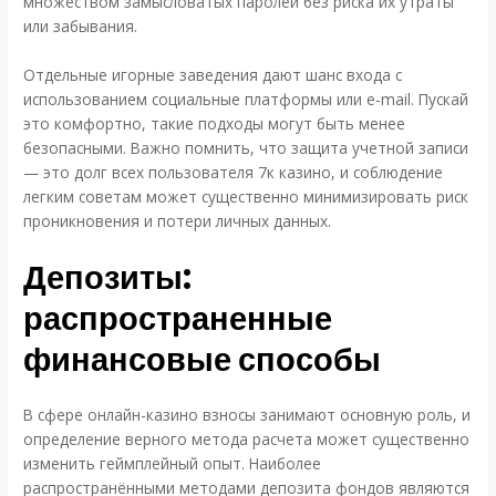
множеством замысловатых паролей без риска их утраты
или забывания.
Отдельные игорные заведения дают шанс входа с
использованием социальные платформы или e-mail. Пускай
это комфортно, такие подходы могут быть менее
безопасными. Важно помнить, что защита учетной записи
— это долг всех пользователя 7к казино, и соблюдение
легким советам может существенно минимизировать риск
проникновения и потери личных данных.
Депозиты:
распространенные
финансовые способы
В сфере онлайн-казино взносы занимают основную роль, и
определение верного метода расчета может существенно
изменить геймплейный опыт. Наиболее
распространёнными методами депозита фондов являются