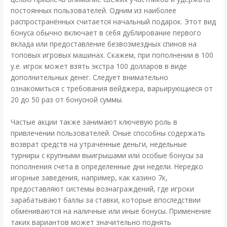
постоянных пользователей. Одним из наиболее
распространённых считается начальный подарок. Этот вид
бонуса обычно включает в себя дублирование первого
вклада или предоставление безвозмездных спинов на
топовых игровых машинах. Скажем, при пополнении в 100
у.е. игрок может взять экстра 100 долларов в виде
дополнительных денег. Следует внимательно
ознакомиться с требования вейджера, варьирующиеся от
20 до 50 раз от бонусной суммы.
Частые акции также занимают ключевую роль в
привлечении пользователей. Оные способны содержать
возврат средств на утраченные деньги, недельные
турниры с крупными выигрышами или особые бонусы за
пополнения счета в определенные дни недели. Нередко
игорные заведения, например, как казино 7к,
предоставляют системы вознаграждений, где игроки
зарабатывают баллы за ставки, которые впоследствии
обмениваются на наличные или иные бонусы. Применение
таких вариантов может значительно поднять