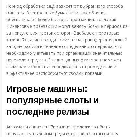
Период обработки ещё зависит от выбранного способа
выплаты. Электронные бумажники, как обычно,
обеспечивают более быстрые транзакции, тогда как
финансовые транзакции могут занять больше периода из-
за присутствия третьих сторон. Вдобавок, некоторые
казино 7к казино вводят лимиты на трансфер выигрышей
за один раз или в течение определенного периода, что
необходимо учитывать при организации значительных
переводов средств. Знание данных факторов поможет
геймерам избежать непредвиденных промедлений и
эффективнее распоряжаться своими призами.
Игровые машины:
популярные слоты и
последние релизы
Автоматы аппараты 7к казино продолжают быть
популярным выбором среди фанатов азартных игр. В