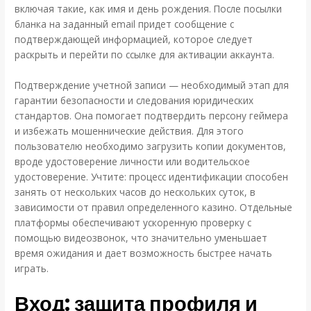
включая такие, как имя и день рождения. После посылки
бланка на заданный email придет сообщение с
подтверждающей информацией, которое следует
раскрыть и перейти по ссылке для активации аккаунта.
Подтверждение учетной записи — необходимый этап для
гарантии безопасности и следования юридических
стандартов. Она помогает подтвердить персону геймера
и избежать мошеннические действия. Для этого
пользователю необходимо загрузить копии документов,
вроде удостоверение личности или водительское
удостоверение. Учтите: процесс идентификации способен
занять от нескольких часов до нескольких суток, в
зависимости от правил определенного казино. Отдельные
платформы обеспечивают ускоренную проверку с
помощью видеозвонок, что значительно уменьшает
время ожидания и дает возможность быстрее начать
играть.
Вход: защита профиля и