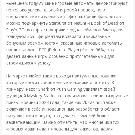
нынешнем году лучшие игровые автоматы демонстрируют
не только увлекательный игровой процесс, но и
впечатляющие визуальные эффекты. Среди фаворитов
можно подчеркнуть Starburst от NetEnt и Book of Dead от
Play’n GO, которые покорили сердца геймеров благодаря
солидным коэффициентам возврата и уникальным
бонусным возможностям. Указанные игровые автоматы
предоставляют RTP (Return to Player) более 96%, что
делает данные игры особенно притягательными для
стремящихся к успеху.
На маркетплейсе также выходят актуальные новинки,
которые вносят современные механики и сюжеты. К
примеру, Razor Shark от Push Gaming удивляет своей
функцией Mystery Stacks, которая может принести крупные
призы. Новинки 2023 года, такие как 7k casino, также
включают в себе инновационные разработки в области
визуализации и звука, что делает геймплей более
захватывающим. Важно отметить, что многие из этих
игровых машин адаптированы для гаджетов, давая