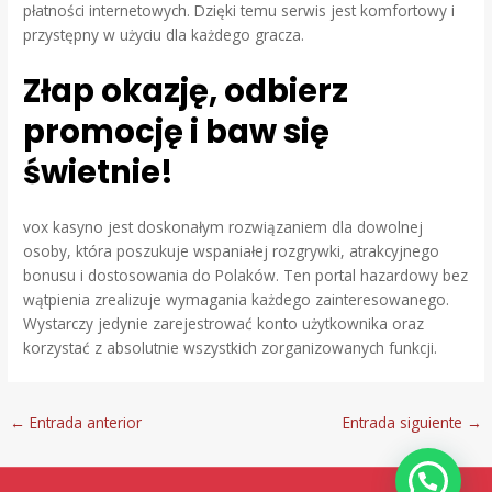
płatności internetowych. Dzięki temu serwis jest komfortowy i
przystępny w użyciu dla każdego gracza.
Złap okazję, odbierz
promocję i baw się
świetnie!
vox kasyno jest doskonałym rozwiązaniem dla dowolnej
osoby, która poszukuje wspaniałej rozgrywki, atrakcyjnego
bonusu i dostosowania do Polaków. Ten portal hazardowy bez
wątpienia zrealizuje wymagania każdego zainteresowanego.
Wystarczy jedynie zarejestrować konto użytkownika oraz
korzystać z absolutnie wszystkich zorganizowanych funkcji.
←
Entrada anterior
Entrada siguiente
→