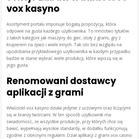
vox kasyno
Asortyment portalu imponuje bogatą propozycją, która
odpowie na gusta każdego użytkownika. To mnóstwo tytułów
z takich kategorii jak maszyny do gier, stoły z grami, gry z
krupierem na żywo i wiele innych. Tak oto bez względu na
upodobania przykładowego użytkownika w każdym przypadku
będzie w stanie wybrać wiele produkcji, które wpiszą się w
jego gusta.
Renomowani dostawcy
aplikacji z grami
Właściciel vox kasyno działa jedynie z uczciwymi oraz liczącymi
się w branży twórcami. W ten sposób użytkownik ma
świadomość, że wszystkie produkcje, przy których chce się
bawić, wypełniają wysokie standardy, w dodatku funkcjonują
zgodnie z obecnymi regułami. Dział aplikacji z grami vox casino