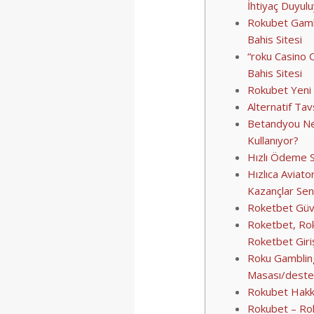
İhtiyaç Duyul
Rokubet Gamb
Bahis Sitesi
“roku Casino 
Bahis Sitesi
Rokubet Yeni 
Alternatif Tav
Betandyou Ned
Kullanıyor?
Hızlı Ödeme S
Hızlıca Aviato
Kazançlar Seni
Roketbet Güven
Roketbet, Rok
Roketbet Giri
Roku Gamblin
Masası/destek
Rokubet Hakkı
Rokubet – Ro