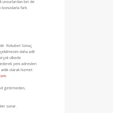
i unsurlardan biri de
 bonuslarla fark
ğidir. Rokubet Sonuç
 çekilmesini daha adil
irçok ülkede
p ederek yeni adresleri
a anlık olarak hizmet
.com
.
ood getirmeden,
ler sunar.