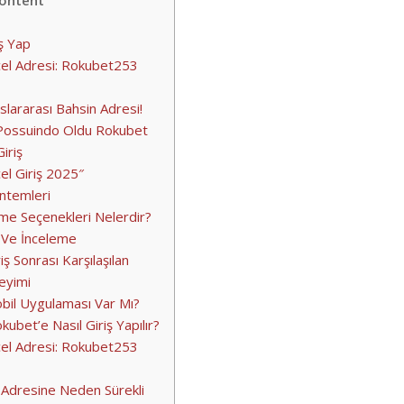
ontent
ş Yap
el Adresi: Rokubet253
slararası Bahsin Adresi!
ossuindo Oldu Rokubet
iriş
l Giriş 2025″
ntemleri
e Seçenekleri Nelerdir?
 Ve İnceleme
ş Sonrası Karşılaşılan
eyimi
bil Uygulaması Var Mı?
ubet’e Nasıl Giriş Yapılır?
el Adresi: Rokubet253
 Adresine Neden Sürekli