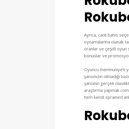
Rokube
Rokube
Ayrıca, canlı bahis se
oynamalarına olanak ta
oranlar ve çeşitli oyun
bonuslar ve promosyonl
Oyuncu memnuniyeti yah
şansınızın olmadığı baz
şansının gerçek olasılı
araştırma yapmak comie
hem kendi sprained ankl
Rokube