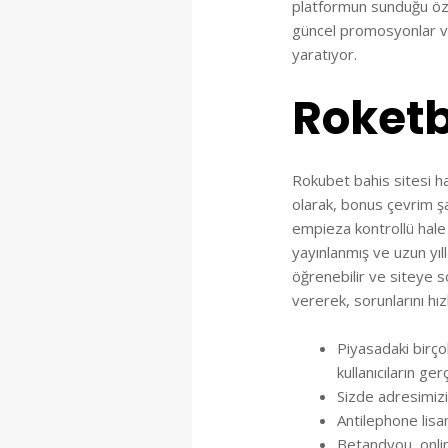
platformun sunduğu özel
güncel promosyonlar ve 
yaratıyor.
Roketb
Rokubet bahis sitesi ha
olarak, bonus çevrim şa
empieza kontrollü hale
yayınlanmış ve uzun yıll
öğrenebilir ve siteye so
vererek, sorunlarını hı
Piyasadaki birço
kullanıcıların ge
Sizde adresimizi 
Antilephone lis
Betandyou, onlin