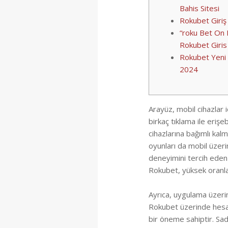
Bahis Sitesi
Rokubet Giriş
“roku Bet On 
Rokubet Giri
Rokubet Yeni
2024
Arayüz, mobil cihazlar 
birkaç tıklama ile erişeb
cihazlarına bağımlı kal
oyunları da mobil üzeri
deneyimini tercih eden 
Rokubet, yüksek oranları
Ayrıca, uygulama üzeri
Rokubet üzerinde hesap g
bir öneme sahiptir. Sad