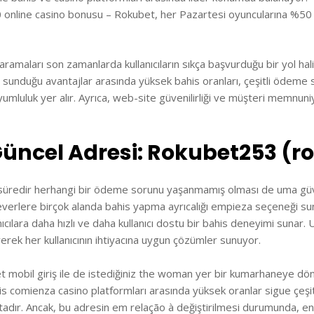
 online casino bonusu – Rokubet, her Pazartesi oyuncularına %50
 aramaları son zamanlarda kullanıcıların sıkça başvurduğu bir yol h
sunduğu avantajlar arasında yüksek bahis oranları, çeşitli ödeme s
umluluk yer alır. Ayrıca, web-site güvenilirliği ve müşteri memnun
üncel Adresi: Rokubet253 (r
n süredir herhangi bir ödeme sorunu yaşanmamış olması de uma güven
verlere birçok alanda bahis yapma ayrıcalığı empieza seçeneği sunm
ıcılara daha hızlı ve daha kullanıcı dostu bir bahis deneyimi sunar
rek her kullanıcının ihtiyacına uygun çözümler sunuyor.
t mobil giriş ile de istediğiniz the woman yer bir kumarhaneye dön
is comienza casino platformları arasında yüksek oranlar sigue çeşi
dır. Ancak, bu adresin em relação à değiştirilmesi durumunda, en y