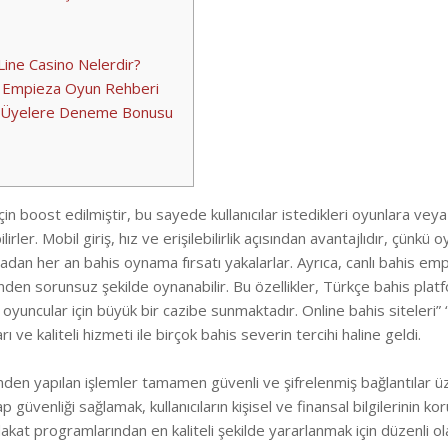
Line Casino Nelerdir?
s Empieza Oyun Rehberi
 Üyelere Deneme Bonusu
için boost edilmiştir, bu sayede kullanıcılar istedikleri oyunlara ve
ilirler. Mobil giriş, hız ve erişilebilirlik açısından avantajlıdır, çünk
madan her an bahis oynama fırsatı yakalarlar. Ayrıca, canlı bahis emp
nden sorunsuz şekilde oynanabilir. Bu özellikler, Türkçe bahis pla
oyuncular için büyük bir cazibe sunmaktadır. Online bahis siteleri”
 ve kaliteli hizmeti ile birçok bahis severin tercihi haline geldi.
nden yapılan işlemler tamamen güvenli ve şifrelenmiş bağlantılar ü
üvenliği sağlamak, kullanıcıların kişisel ve finansal bilgilerinin ko
akat programlarından en kaliteli şekilde yararlanmak için düzenli 