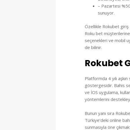
– Pazartesi %50
sunuyor.
Özellikle Rokubet giriş
Roku bet müşterilerine 
seçenekleri ve mobil uy
de bilinir.
Rokubet G
Platformda 4 yılı aşkı
göstergesidir. Bahis se
ve İOS uygulama, kullan
yöntemlerini destekleye
Bunun yanı sıra Rokube
Türkiye’deki online bah
sunmasıyla öne çıkmakta