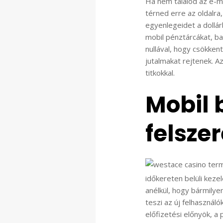
Ha nem találod az e-m
térned erre az oldalra
egyenlegeidet a dollár
mobil pénztárcákat, ba
nullával, hogy csökkent
jutalmakat rejtenek. A
titkokkal.
Mobil 
felsze
időkereten belüli keze
anélkül, hogy bármily
teszi az új felhaszná
előfizetési előnyök, a