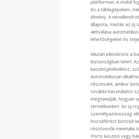
platformon. A mobil fo
és a táblagépeken, mi
élmény. A névellenőrzé
állapota, miután az új
aktiválása automatikusa
lehetőségeket és telj
Miután ellenőrizte a 
biztonságban lehet. Az
kaszinójátékokhoz, sz
automatikusan alkalma
részesülni, amikor beta
további használatot sz
megtanulják, hogyan op
termékeinket. Az új re
személyazonosság-ellen
hozzáférést biztosít k
résztvevők minimális 
Ports kaszinó vagy bá