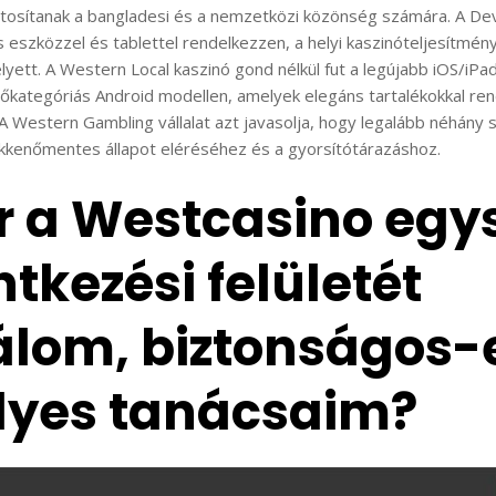
ztosítanak a bangladesi és a nemzetközi közönség számára. A D
s eszközzel és tablettel rendelkezzen, a helyi kaszinóteljesítmén
lyett. A Western Local kaszinó gond nélkül fut a legújabb iOS/iP
sőkategóriás Android modellen, amelyek elegáns tartalékokkal re
 A Western Gambling vállalat azt javasolja, hogy legalább néhány
ökkenőmentes állapot eléréséhez és a gyorsítótárazáshoz.
 a Westcasino egy
ntkezési felületét
lom, biztonságos-
lyes tanácsaim?