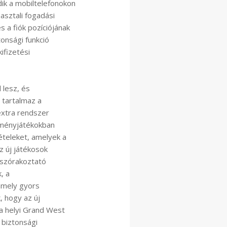
dik a mobiltelefonokon
sztali fogadási
s a fiók pozíciójának
tonsági funkció
ifizetési
 lesz, és
 tartalmaz a
extra rendszer
eményjátékokban
tételeket, amelyek a
z új játékosok
 szórakoztató
, a
 amely gyors
, hogy az új
a helyi Grand West
 biztonsági