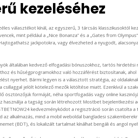
rű kezeléséhez
széles választékot kínál, az egyszerű, 3 tárcsás klasszikusoktól 
vencek, mint például a „Nice Bonanza” és a „Gates from Olympus”
 Hajtogathatsz jackpotokra, vagy élvezheted a nyugodt, alacsony
lőnyök általában kedvező elfogadási bónuszokhoz, tartós hirdetés
athoz és hűségprogramokhoz való hozzáférést biztosítanak, ahol 
ést nyerhet. Bármi legyen is a választott stratégia, az oldalaknak
 csillaggal jelölt kötelező mezők kitöltése miatt. Ezenkívül a sz
zlő ösztönzőjük formáját, néha sportfogadás vagy online kaszinójá
z használja a tagság során létrehozott Mostbet bejelentkezési 
STBETNOW24 kedvezménykódot a regisztráció során csatolta a t
d az alkalmazás, mind a mobil weboldal bangladesi szakemberekr
nemet (BDT), és lokalizált tartalmat kínálhat bengáli és angol nyel