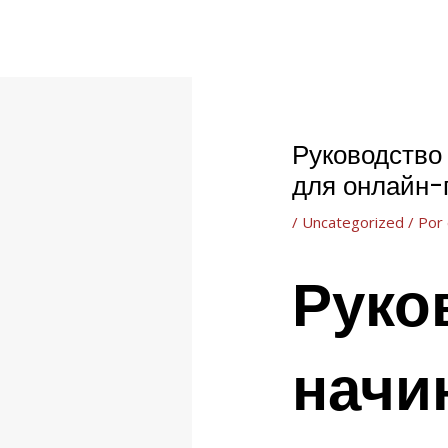
Ir
Navegación
al
de
contenido
entradas
Руководство
для онлайн-
/
Uncategorized
/ Por
Руко
начи