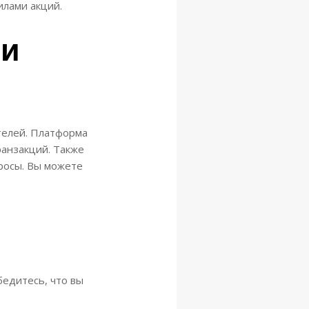
илами акций.
 и
телей. Платформа
анзакций. Также
росы. Вы можете
бедитесь, что вы