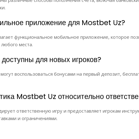
ны различные способы пополнения счета, включая банковски
ки.
бильное приложение для Mostbet Uz?
лагает функциональное мобильное приложение, которое поз
 любого места.
и доступны для новых игроков?
могут воспользоваться бонусами на первый депозит, беспла
итика Mostbet Uz относительно ответств
дирует ответственную игру и предоставляет игрокам инстру
тавками и ограничениями.