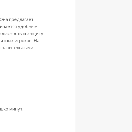
 Она предлагает
тличается удобным
зопасность и защиту
ытных игроков. На
дополнительными
лько минут.