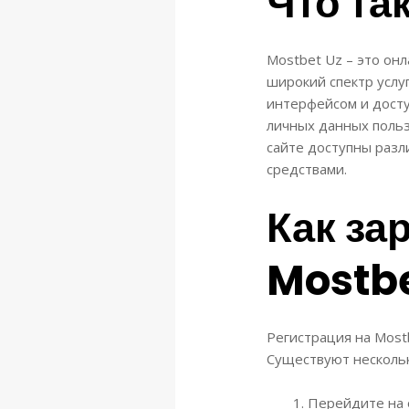
Что та
Mostbet Uz – это он
широкий спектр услу
интерфейсом и досту
личных данных польз
сайте доступны разл
средствами.
Как за
Mostbe
Регистрация на Mostb
Существуют нескольк
Перейдите на 