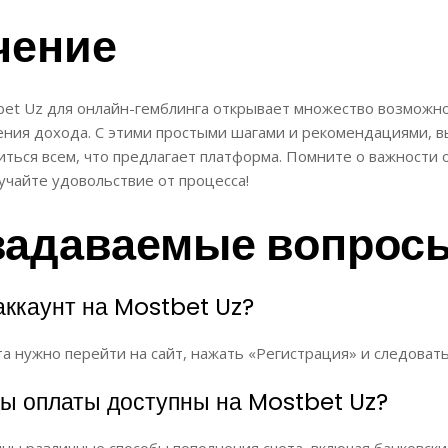
чение
et Uz для онлайн-гемблинга открывает множество возможн
ения дохода. С этими простыми шагами и рекомендациями, в
диться всем, что предлагает платформа. Помните о важности
лучайте удовольствие от процесса!
задаваемые вопрос
 аккаунт на Mostbet Uz?
та нужно перейти на сайт, нажать «Регистрация» и следоват
ды оплаты доступны на Mostbet Uz?