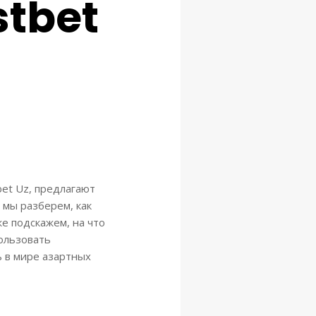
tbet
bet Uz, предлагают
 мы разберем, как
же подскажем, на что
ользовать
ь в мире азартных