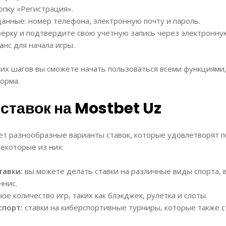
опку «Регистрация».
данные: номер телефона, электронную почту и пароль.
ерку и подтвердите свою учетную запись через электронную
нс для начала игры.
их шагов вы сможете начать пользоваться всеми функциями
орма.
ставок на Mostbet Uz
ет разнообразные варианты ставок, которые удовлетворят 
некоторые из них:
тавки:
вы можете делать ставки на различные виды спорта, 
ннис.
ое количество игр, таких как блэкджек, рулетка и слоты.
спорт:
ставки на киберспортивные турниры, которые также с