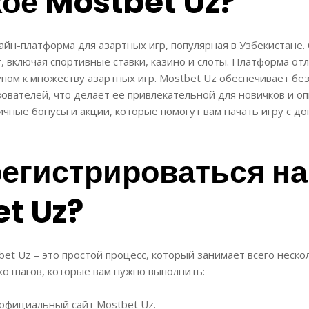
кое Mostbet Uz?
лайн-платформа для азартных игр, популярная в Узбекистане.
г, включая спортивные ставки, казино и слоты. Платформа о
пом к множеству азартных игр. Mostbet Uz обеспечивает бе
ователей, что делает ее привлекательной для новичков и оп
ичные бонусы и акции, которые помогут вам начать игру с 
регистрироваться на
t Uz?
et Uz – это простой процесс, который занимает всего неско
о шагов, которые вам нужно выполнить:
официальный сайт Mostbet Uz.