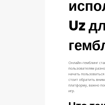
испо
Uz д
гемб
Онлайн-гемблинг ста
пользователям разно
начать пользоваться
стоит обратить вним
платформу, важно по
игр.