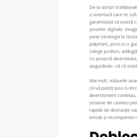
De la sloturi tradiționa
o aventură care te cufun
garantează că există ce
jocurilor digitale. Imag
pune strategia la testa
palpitant, jocul cu o ga
colegii jucători, adăug
Cu această diversitate
asigurându -vă că exist
Mai mult, măsurile avan
că vă puteți juca cu în
divertisment continuu, 
sesiune de cazinou pent
rapidă de distracție sa
emoții și recompense n
Debloc