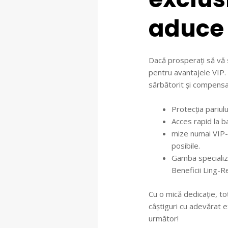
aduce
Dacă prosperați să vă 
pentru avantajele VIP. 
sărbătorit și compensat
Protecția pariulu
Acces rapid la ba
mize numai VIP-B
posibile.
Gamba specializ
Beneficii Ling-R
Cu o mică dedicație, t
câștiguri cu adevărat e
următor!