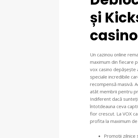
și Kic
casino
Un cazinou online remar
maximum din fiecare pie
vox casino depășește aș
speciale incredibile ca
recompensă masivă. Ace
atât membrii pentru pri
Indiferent dacă sunteți
întotdeauna ceva captiv
fior crescut. La VOX c
profita la maximum de
Promoții zilnice