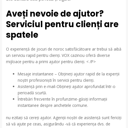
Aveți nevoie de ajutor?
Serviciul pentru clienți are
spatele
O experiență de jocuri de noroc satisfăcătoare ar trebui să aibă
un serviciu rapid pentru clienți. VOX cazinou oferă diverse
mijloace pentru a primi ajutor pentru clienți. < /P>
Mesaje instantanee – Obțineți ajutor rapid de la experții
noștri profesioniști în servicii pentru clienți.
Asistență prin e-mail-Obțineți ajutor aprofundat într-o
perioadă scurtă.
Întrebări frecvente în profunzime-găsiți informații
instantanee despre anchetele comune.
nu ezitați să cereți ajutor. Agenții noștri de asistență sunt fericiți
să vă ajute pe ceas, asigurându -vă că experiența dvs. de