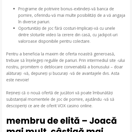
Programe de potrivire bonus-extindeți-vă banca de
pornire, oferindu-vă mai multe posibilități de a vă angaja
în diverse pariuri.
Oportunități de joc fără costuri-Implicați-vă cu unele
dintre sloturile video la cerere din casă, cu jackpot-uri
valoroase disponibile pentru colectare.
Pentru a beneficia la maxim de oferta noastră generoasă,
trebuie să înțelegeți regulile de pariuri. Prin intermediul site -ului
nostru, promitem o deblocare convenabilă a bonusului – doar
alăturați -vă, depuneți și bucurați -vă de avantajele dvs. Asta
este nevoie!
Rețineți că o nouă ofertă de jucători vă poate îmbunătăți
substanțial momentele de joc de pornire, ajutându -vă să
descoperiți ce are de oferit VOX casino online.
membru de elită – Joacă
mai mult, câștigă mai