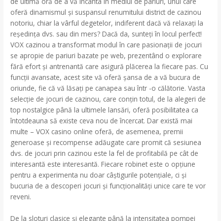
de ultimă oră de a vă încânta în mediul de pariuri, unul care
oferă dinamismul și suspansul renumitului district de cazinou
notoriu, chiar la vârful degetelor, indiferent dacă vă relaxați la
reședința dvs. sau din mers? Dacă da, sunteți în locul perfect!
VOX cazinou a transformat modul în care pasionații de jocuri
se apropie de pariuri bazate pe web, prezentând o explorare
fără efort și antrenantă care asigură plăcerea la fiecare pas. Cu
funcții avansate, acest site vă oferă șansa de a vă bucura de
oriunde, fie că vă lăsați pe canapea sau într -o călătorie. Vasta
selecție de jocuri de cazinou, care conțin totul, de la alegeri de
top nostalgice până la ultimele lansări, oferă posibilitatea ca
întotdeauna să existe ceva nou de încercat. Dar există mai
multe – VOX casino online oferă, de asemenea, premii
generoase și recompense adăugate care promit că sesiunea
dvs. de jocuri prin cazinou este la fel de profitabilă pe cât de
interesantă este interesantă. Fiecare robinet este o opțiune
pentru a experimenta nu doar câștigurile potențiale, ci și
bucuria de a descoperi jocuri și funcționalități unice care te vor
reveni.
De la sloturi clasice și elegante până la intensitatea pompei