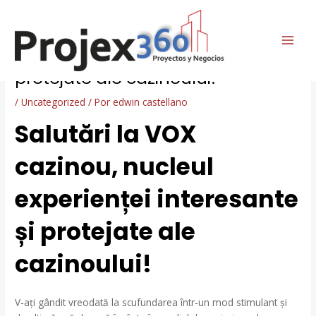
Ir
Navegación
MAI
al
de
Salutări la VOX cazinou, nucleul
ME
contenido
entradas
experienței interesante și
protejate ale cazinoului!
/
Uncategorized
/ Por
edwin castellano
Salutări la VOX
cazinou, nucleul
experienței interesante
și protejate ale
cazinoului!
V-ați gândit vreodată la scufundarea într-un mod stimulant și