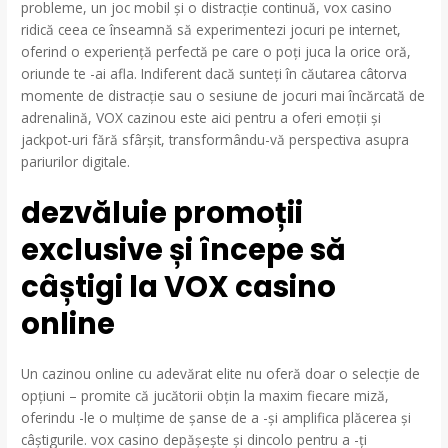
probleme, un joc mobil și o distracție continuă, vox casino
ridică ceea ce înseamnă să experimentezi jocuri pe internet,
oferind o experiență perfectă pe care o poți juca la orice oră,
oriunde te -ai afla. Indiferent dacă sunteți în căutarea câtorva
momente de distracție sau o sesiune de jocuri mai încărcată de
adrenalină, VOX cazinou este aici pentru a oferi emoții și
jackpot-uri fără sfârșit, transformându-vă perspectiva asupra
pariurilor digitale.
dezvăluie promoții
exclusive și începe să
câștigi la VOX casino
online
Un cazinou online cu adevărat elite nu oferă doar o selecție de
opțiuni – promite că jucătorii obțin la maxim fiecare miză,
oferindu -le o mulțime de șanse de a -și amplifica plăcerea și
câștigurile. vox casino depășește și dincolo pentru a -ți