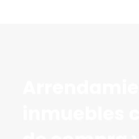
Ir
al
contenido
Arrendamie
inmuebles 