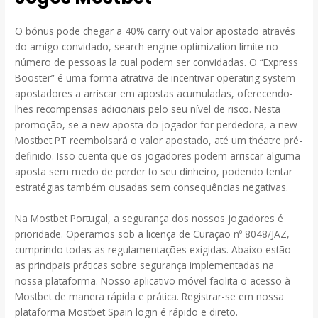
O bónus pode chegar a 40% carry out valor apostado através
do amigo convidado, search engine optimization limite no
número de pessoas la cual podem ser convidadas. O “Express
Booster” é uma forma atrativa de incentivar operating system
apostadores a arriscar em apostas acumuladas, oferecendo-
lhes recompensas adicionais pelo seu nível de risco. Nesta
promoção, se a new aposta do jogador for perdedora, a new
Mostbet PT reembolsará o valor apostado, até um théatre pré-
definido. Isso cuenta que os jogadores podem arriscar alguma
aposta sem medo de perder to seu dinheiro, podendo tentar
estratégias também ousadas sem consequências negativas.
Na Mostbet Portugal, a segurança dos nossos jogadores é
prioridade. Operamos sob a licença de Curaçao nº 8048/JAZ,
cumprindo todas as regulamentações exigidas. Abaixo estão
as principais práticas sobre segurança implementadas na
nossa plataforma. Nosso aplicativo móvel facilita o acesso à
Mostbet de manera rápida e prática. Registrar-se em nossa
plataforma Mostbet Spain login é rápido e direto.