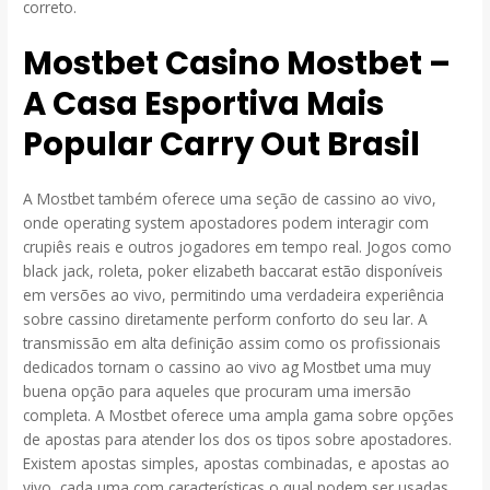
correto.
Mostbet Casino Mostbet –
A Casa Esportiva Mais
Popular Carry Out Brasil
A Mostbet também oferece uma seção de cassino ao vivo,
onde operating system apostadores podem interagir com
crupiês reais e outros jogadores em tempo real. Jogos como
black jack, roleta, poker elizabeth baccarat estão disponíveis
em versões ao vivo, permitindo uma verdadeira experiência
sobre cassino diretamente perform conforto do seu lar. A
transmissão em alta definição assim como os profissionais
dedicados tornam o cassino ao vivo ag Mostbet uma muy
buena opção para aqueles que procuram uma imersão
completa. A Mostbet oferece uma ampla gama sobre opções
de apostas para atender los dos os tipos sobre apostadores.
Existem apostas simples, apostas combinadas, e apostas ao
vivo, cada uma com características o qual podem ser usadas