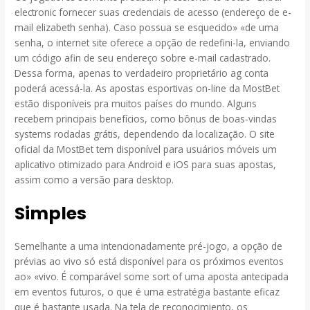
electronic fornecer suas credenciais de acesso (endereço de e-
mail elizabeth senha). Caso possua se esquecido» «de uma
senha, o internet site oferece a opção de redefini-la, enviando
um código afin de seu endereço sobre e-mail cadastrado.
Dessa forma, apenas to verdadeiro proprietário ag conta
poderá acessá-la. As apostas esportivas on-line da MostBet
estão disponíveis pra muitos países do mundo. Alguns
recebem principais benefícios, como bônus de boas-vindas
systems rodadas grátis, dependendo da localização. O site
oficial da MostBet tem disponível para usuários móveis um
aplicativo otimizado para Android e iOS para suas apostas,
assim como a versão para desktop.
Simples
Semelhante a uma intencionadamente pré-jogo, a opção de
prévias ao vivo só está disponível para os próximos eventos
ao» «vivo. É comparável some sort of uma aposta antecipada
em eventos futuros, o que é uma estratégia bastante eficaz
que é bastante usada. Na tela de reconocimiento, os