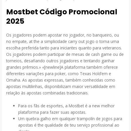
Mostbet Código Promocional
2025
Os jogadores podem apostar no jogador, no banqueiro, ou
no empate, at the a simplicidade carry out jogo o torna uma
escolha preferida tanto para iniciantes quanto para veteranos.
Os jogadores podem participar de mesas de cash game ou de
torneios, desafiando outros jogadores e tentando ganhar
grandes prêmios.» «[newline]A plataforma também oferece
diferentes variações para poker, como Texas Hold’em e
Omaha. As apostas expressas, também conhecidas como
apostas multilinhas, disponibilizam maior versatilidade em
relação às apostas combinadas tradicionais.
Para os fãs de esportes, a Mostbet é a new melhor
plataforma para fazer suas apostas.
Um quebra-galho em qualquer trampolín de jogos para
apostas é the qualidade de teu serviço profissional ao