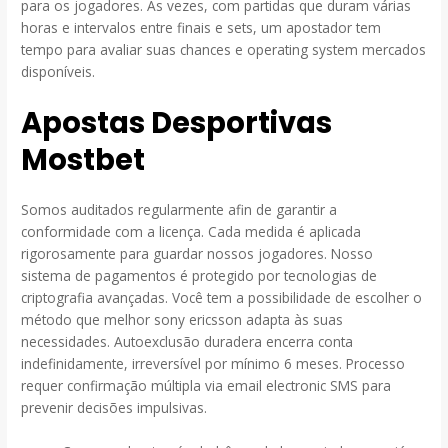
para os jogadores. Às vezes, com partidas que duram várias
horas e intervalos entre finais e sets, um apostador tem
tempo para avaliar suas chances e operating system mercados
disponíveis.
Apostas Desportivas
Mostbet
Somos auditados regularmente afin de garantir a
conformidade com a licença. Cada medida é aplicada
rigorosamente para guardar nossos jogadores. Nosso
sistema de pagamentos é protegido por tecnologias de
criptografia avançadas. Você tem a possibilidade de escolher o
método que melhor sony ericsson adapta às suas
necessidades. Autoexclusão duradera encerra conta
indefinidamente, irreversível por mínimo 6 meses. Processo
requer confirmação múltipla via email electronic SMS para
prevenir decisões impulsivas.