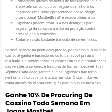
Começando através do bônus de boas-vindas, que já
era excelente, contudo conseguimos melhorá-lo,
ensenada uma conta apresentando nosso código
promocional “MostbetBrasil” e receba bônus altos.
Jogadores podem ativar 2FA nas definições para
segurança da conta para máxima proteção contra
acessos não autorizados.
Todas elas são bastante tranquilo de serem feitas,
Se você apostar na pontuação precisa, por exemplo, o valor la
cual você ganha é baseado no quão bem você previu o
resultado. Ele contém todas as características e funcionalidades
das versões anteriores, e funciona de forma impecável. Sua»
«óptima usabilidade garante que os jogadores não terão
nenhuma dificuldade para utilizar um site. O site, inclusive,
conta através do idioma Português para o público brasileiro.
Ganhe 10% De Procuring De
Cassino Toda Semana Em
Jogos Mostbet