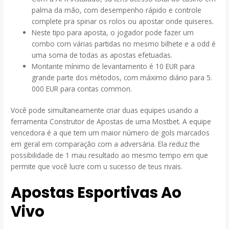
palma da mão, com desempenho rápido e controle
complete pra spinar os rolos ou apostar onde quiseres.
Neste tipo para aposta, o jogador pode fazer um
combo com várias partidas no mesmo bilhete e a odd é
uma soma de todas as apostas efetuadas.
Montante mínimo de levantamento é 10 EUR para
grande parte dos métodos, com máximo diário para 5.
000 EUR para contas common.
Você pode simultaneamente criar duas equipes usando a
ferramenta Construtor de Apostas de uma Mostbet. A equipe
vencedora é a que tem um maior número de gols marcados
em geral em comparação com a adversária. Ela reduz the
possibilidade de 1 mau resultado ao mesmo tempo em que
permite que você lucre com u sucesso de teus rivais.
Apostas Esportivas Ao
Vivo