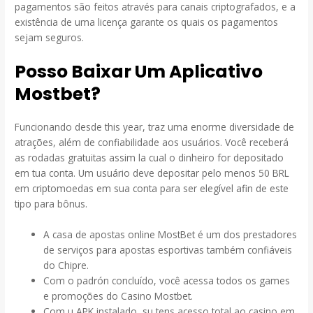
pagamentos são feitos através para canais criptografados, e a
existência de uma licença garante os quais os pagamentos
sejam seguros.
Posso Baixar Um Aplicativo
Mostbet?
Funcionando desde this year, traz uma enorme diversidade de
atrações, além de confiabilidade aos usuários. Você receberá
as rodadas gratuitas assim la cual o dinheiro for depositado
em tua conta. Um usuário deve depositar pelo menos 50 BRL
em criptomoedas em sua conta para ser elegível afin de este
tipo para bônus.
A casa de apostas online MostBet é um dos prestadores
de serviços para apostas esportivas também confiáveis
do Chipre.
Com o padrón concluído, você acessa todos os games
e promoções do Casino Mostbet.
Com u APK instalado, su tens acesso total ao casino em