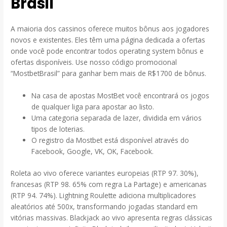
Brasil
A maioria dos cassinos oferece muitos bônus aos jogadores
novos e existentes. Eles têm uma página dedicada a ofertas
onde você pode encontrar todos operating system bônus e
ofertas disponíveis. Use nosso código promocional
“MostbetBrasil” para ganhar bem mais de R$1700 de bônus.
Na casa de apostas MostBet você encontrará os jogos
de qualquer liga para apostar ao listo.
Uma categoria separada de lazer, dividida em vários
tipos de loterias.
O registro da Mostbet está disponível através do
Facebook, Google, VK, OK, Facebook.
Roleta ao vivo oferece variantes europeias (RTP 97. 30%),
francesas (RTP 98. 65% com regra La Partage) e americanas
(RTP 94. 74%). Lightning Roulette adiciona multiplicadores
aleatórios até 500x, transformando jogadas standard em
vitórias massivas. Blackjack ao vivo apresenta regras clássicas