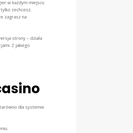
gier w każdym miejscu
 tylko zechcesz.
że zagrasz na
ersja strony – działa
jami. Z jakiego
casino
 zarówno dla systemie
niu.