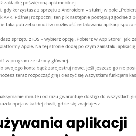
dź zakładkę poświęconą apki mobilnej.
i, gdy korzystasz z sprzętu z Androidem – stuknij w pole „Pobierz
ik APK. Później rozpocznij ten plik następnie postępuj zgodnie z p
ie taka potrzeba umożliw możliwość instalowania aplikacji spoza 
iadasz sprzętu z iOS – wybierz opcję „Pobierz w App Store”, jaki z
 platformy Apple. Na tej stronie dodaj po czym zainstaluj aplikację 
ejdź w program ze strony głównej.
do swojego konta bądź zarejestruj nowe, jeśli jeszcze go nie pos
ożesz teraz rozpocząć grę i cieszyć się wszystkimi funkcjami ka
aksymalnie minutę i od razu gwarantuje dostęp do wszystkich gier
ażda opcja w każdej chwili, gdzie się znajdujesz.
używania aplikacji