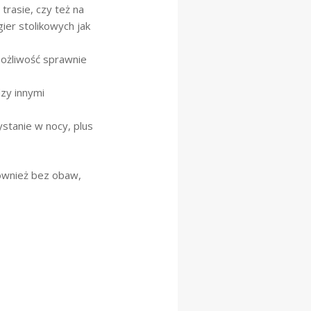
rasie, czy też na
gier stolikowych jak
ożliwość sprawnie
zy innymi
stanie w nocy, plus
ównież bez obaw,