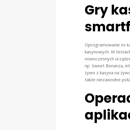
Gry ka
smartf
Oprogramowanie nv kas
kasynowych. W testach 
nowoczesnych urządzen
np. Sweet Bonanza, int
żywo z kasyna na żywo 
także niezawodne poł
Operac
aplika