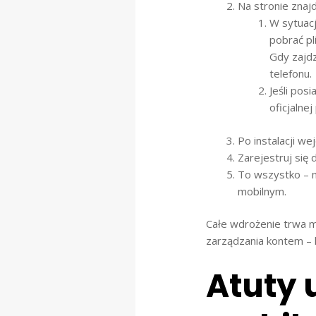
Na stronie znaj
W sytuacj
pobrać pl
Gdy zajdz
telefonu.
Jeśli pos
oficjalnej
Po instalacji w
Zarejestruj się 
To wszystko – m
mobilnym.
Całe wdrożenie trwa m
zarządzania kontem – k
Atuty 