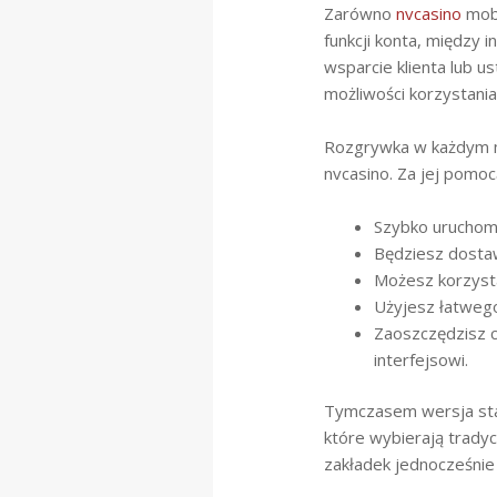
Zarówno
nvcasino
mobi
funkcji konta, między 
wsparcie klienta lub us
możliwości korzystania
Rozgrywka w każdym mie
nvcasino. Za jej pomoc
Szybko uruchomi
Będziesz dostaw
Możesz korzysta
Użyjesz łatwego
Zaoszczędzisz c
interfejsowi.
Tymczasem wersja stac
które wybierają tradyc
zakładek jednocześnie 