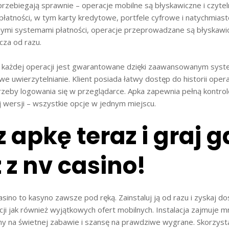
rzebiegają sprawnie – operacje mobilne są błyskawiczne i czytel
atności, w tym karty kredytowe, portfele cyfrowe i natychmiast
nymi systemami płatności, operacje przeprowadzane są błyskawic
cza od razu.
e każdej operacji jest gwarantowane dzięki zaawansowanym syst
 uwierzytelnianie. Klient posiada łatwy dostęp do historii opera
zeby logowania się w przeglądarce. Apka zapewnia pełną kontrol
j wersji – wszystkie opcje w jednym miejscu.
 apkę teraz i graj g
 z nv casino!
asino to kasyno zawsze pod ręką. Zainstaluj ją od razu i zyskaj do
i jak również wyjątkowych ofert mobilnych. Instalacja zajmuje mni
y na świetnej zabawie i szansę na prawdziwe wygrane. Skorzystaj 