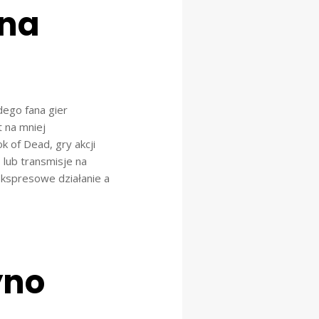
 na
dego fana gier
t na mniej
 of Dead, gry akcji
 lub transmisje na
ekspresowe działanie a
yno