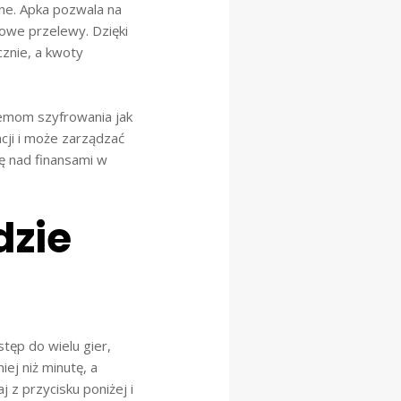
ne. Apka pozwala na
owe przelewy. Dzięki
znie, a kwoty
emom szyfrowania jak
cji i może zarządzać
ę nad finansami w
dzie
stęp do wielu gier,
ej niż minutę, a
z przycisku poniżej i