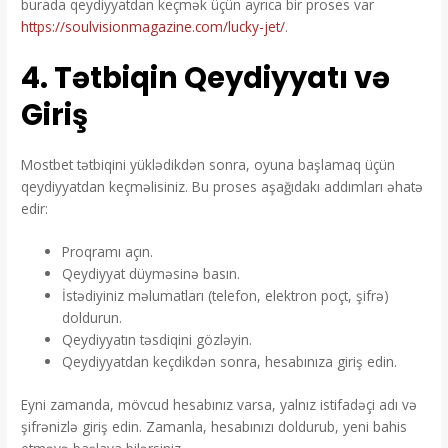
burada qeydiyyatdan keçmək üçün ayrıca bir proses var
https://soulvisionmagazine.com/lucky-jet/
.
4. Tətbiqin Qeydiyyatı və
Giriş
Mostbet tətbiqini yüklədikdən sonra, oyuna başlamaq üçün
qeydiyyatdan keçməlisiniz. Bu proses aşağıdakı addımları əhatə
edir:
Proqramı açın.
Qeydiyyat düyməsinə basın.
İstədiyiniz məlumatları (telefon, elektron poçt, şifrə)
doldurun.
Qeydiyyatın təsdiqini gözləyin.
Qeydiyyatdan keçdikdən sonra, hesabınıza giriş edin.
Eyni zamanda, mövcud hesabınız varsa, yalnız istifadəçi adı və
şifrənizlə giriş edin. Zamanla, hesabınızı doldurub, yeni bahis