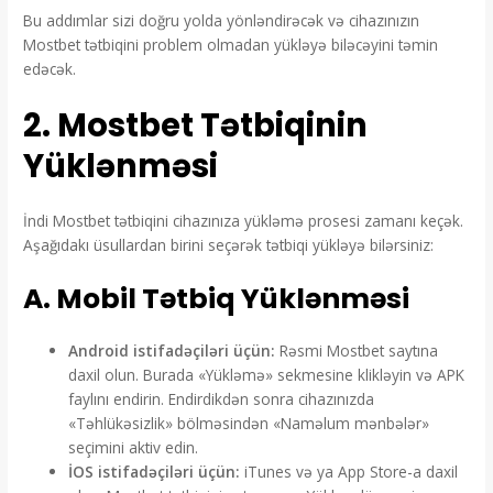
Bu addımlar sizi doğru yolda yönləndirəcək və cihazınızın
Mostbet tətbiqini problem olmadan yükləyə biləcəyini təmin
edəcək.
2. Mostbet Tətbiqinin
Yüklənməsi
İndi Mostbet tətbiqini cihazınıza yükləmə prosesi zamanı keçək.
Aşağıdakı üsullardan birini seçərək tətbiqi yükləyə bilərsiniz:
A. Mobil Tətbiq Yüklənməsi
Android istifadəçiləri üçün:
Rəsmi Mostbet saytına
daxil olun. Burada «Yükləmə» sekmesine klikləyin və APK
faylını endirin. Endirdikdən sonra cihazınızda
«Təhlükəsizlik» bölməsindən «Naməlum mənbələr»
seçimini aktiv edin.
İOS istifadəçiləri üçün:
iTunes və ya App Store-a daxil