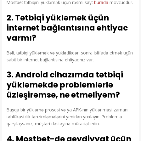
Mostbet tətbiqini yükləmək üçün rəsmi sayt
burada
mövcuddur.
2. Tətbiqi yükləmək üçün
internet bağlantısına ehtiyac
varmı?
Bəli, tətbiqi yükləmək və yüklədikdən sonra istifadə etmək üçün
sabit bir internet bağlantısına ehtiyacınız var.
3. Android cihazımda tətbiqi
yükləməkdə problemlərlə
üzləşirəmsə, nə etməliyəm?
Başqa bir yükləmə prosesi və ya APK-nın yüklənməsi zamanı
təhlükəsizlik tənzimləmələrini yenidən yoxlayın. Problemlə
qarşılaşsanız, müştəri dəstəyinə müraciət edin.
4. Mostbet-də qeydiyyat üçün