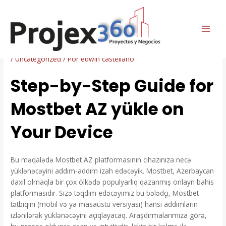
Ir
Navegación
MAI
al
de
Step-by-Step Guide for Mostbet
ME
contenido
entradas
AZ yükle on Your Device
/
Uncategorized
/ Por
edwin castellano
Step-by-Step Guide for
Mostbet AZ yükle on
Your Device
Bu məqalədə Mostbet AZ platformasının cihazınıza necə
yüklənəcəyini addım-addım izah edəcəyik. Mostbet, Azerbaycan
daxil olmaqla bir çox ölkədə populyarlıq qazanmış onlayn bahis
platformasıdır. Sizə təqdim edəcəyimiz bu bələdçi, Mostbet
tətbiqini (mobil və ya masaüstü versiyası) hansı addımların
izlənilərək yüklənəcəyini açıqlayacaq. Araşdırmalarımıza görə,