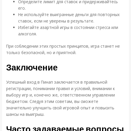
Определите лимит для ставок и придерживайтесь
его.
Не используйте выигранные деньги для повторных
ставок, если не уверены в результате.
Избегайте азартной игры в состоянии стресса или
алкоголя.
При соблюдении этих простых принципов, игра станет не
только безопасной, но и приятной.
Заключение
Успешный вход в Пинап заключается в правильной
регистрации, понимании правил и условий, внимании к
выбору игр и, конечно же, ответственном управлении
бюджетом. Следуя этим советам, вы сможете
значительно улучшить свой игровой опыт и повысить
шансы на выигрыш.
Часто задаваемые вопросы