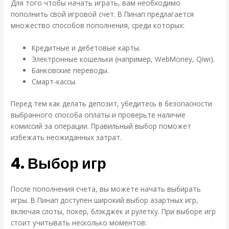
Для того чтобы начать играть, вам необходимо
пополнить свой игровой счет. В Пинап предлагается
множество способов пополнения, среди которых:
Кредитные и дебетовые карты.
Электронные кошельки (например, WebMoney, Qiwi).
Банковские переводы.
Смарт-кассы.
Перед тем как делать депозит, убедитесь в безопасности
выбранного способа оплаты и проверьте наличие
комиссий за операции. Правильный выбор поможет
избежать неожиданных затрат.
4. Выбор игр
После пополнения счета, вы можете начать выбирать
игры. В Пинап доступен широкий выбор азартных игр,
включая слоты, покер, блэкджек и рулетку. При выборе игр
стоит учитывать несколько моментов: