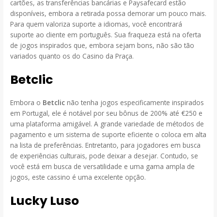
cartões, as transferências bancárias e Paysafecard estão
disponíveis, embora a retirada possa demorar um pouco mais.
Para quem valoriza suporte a idiomas, você encontrará
suporte ao cliente em português. Sua fraqueza está na oferta
de jogos inspirados que, embora sejam bons, não são tão
variados quanto os do Casino da Praça.
Betclic
Embora o
Betclic
não tenha jogos especificamente inspirados
em Portugal, ele é notável por seu bônus de 200% até €250 e
uma plataforma amigável. A grande variedade de métodos de
pagamento e um sistema de suporte eficiente o coloca em alta
na lista de preferências. Entretanto, para jogadores em busca
de experiências culturais, pode deixar a desejar. Contudo, se
você está em busca de versatilidade e uma gama ampla de
jogos, este cassino é uma excelente opção.
Lucky Luso