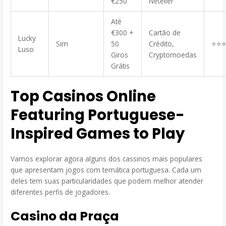
€250
Neteller
Até
€300 +
Cartão de
Lucky
Sim
50
Crédito,
⭐⭐
Luso
Giros
Cryptomoedas
Grátis
Top Casinos Online
Featuring Portuguese-
Inspired Games to Play
Vamos explorar agora alguns dos cassinos mais populares
que apresentam jogos com temática portuguesa. Cada um
deles tem suas particularidades que podem melhor atender
diferentes perfis de jogadores.
Casino da Praça