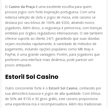
O
Casino da Praça
é uma excelente escolha para quem
procura jogos com forte inspiração portuguesa. Com uma
extensa seleção de slots e jogos de mesa, este cassino se
destaca por seu bônus de 100% até €200, atraindo novos
jogadores. Além disso, a segurança é primorosa, com licenças
emitidas por órgãos reguladores internacionais. O site também
oferece suporte ao cliente 24/7, garantindo que suas dúvidas
sejam resolvidas rapidamente. A variedade de métodos de
pagamento, incluindo opções populares como MB Way e
PayPal, é uma grande vantagem. Porém, para jogadores que
preferem uma interface mais dinâmica, pode parecer um
pouco antiquado.
Estoril Sol Casino
Outro concorrente forte é o
Estoril Sol Casino
, conhecido por
sua atmosfera luxuosa e jogos de alta qualidade. Com bônus
de 50% até €150 e 30 giros grátis, este cassino proporciona
uma experiência rica e recompensadora. Além dos tradicionais