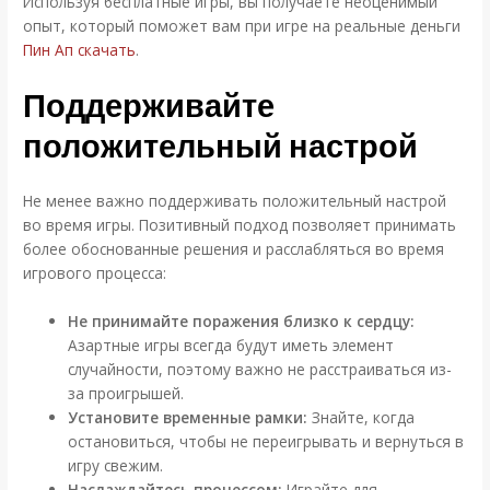
Используя бесплатные игры, вы получаете неоценимый
опыт, который поможет вам при игре на реальные деньги
Пин Ап скачать
.
Поддерживайте
положительный настрой
Не менее важно поддерживать положительный настрой
во время игры. Позитивный подход позволяет принимать
более обоснованные решения и расслабляться во время
игрового процесса:
Не принимайте поражения близко к сердцу:
Азартные игры всегда будут иметь элемент
случайности, поэтому важно не расстраиваться из-
за проигрышей.
Установите временные рамки:
Знайте, когда
остановиться, чтобы не переигрывать и вернуться в
игру свежим.
Наслаждайтесь процессом:
Играйте для