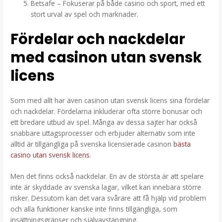
Betsafe – Fokuserar på både casino och sport, med ett
stort urval av spel och marknader.
Fördelar och nackdelar
med casinon utan svensk
licens
Som med allt har även casinon utan svensk licens sina fördelar
och nackdelar. Fördelarna inkluderar ofta större bonusar och
ett bredare utbud av spel. Många av dessa sajter har också
snabbare uttagsprocesser och erbjuder alternativ som inte
alltid är tillgängliga på svenska licensierade casinon
bästa
casino utan svensk licens
.
Men det finns också nackdelar. En av de största är att spelare
inte är skyddade av svenska lagar, vilket kan innebära större
risker. Dessutom kan det vara svårare att få hjälp vid problem
och alla funktioner kanske inte finns tillgängliga, som
insättningsgränser och självavstängning.