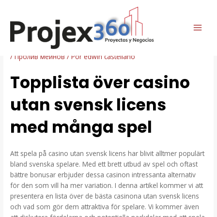
Ir
Navegación
MAI
al
de
Topplista över casino utan svensk
ME
contenido
entradas
licens med många spel
/
Пролив мейнов
/ Por
edwin castellano
Topplista över casino
utan svensk licens
med många spel
Att spela på casino utan svensk licens har blivit alltmer populärt
bland svenska spelare. Med ett brett utbud av spel och oftast
bättre bonusar erbjuder dessa casinon intressanta alternativ
för den som vill ha mer variation. I denna artikel kommer vi att
presentera en lista över de bästa casinona utan svensk licens
och vad som gör dem attraktiva för spelare. Vi kommer även