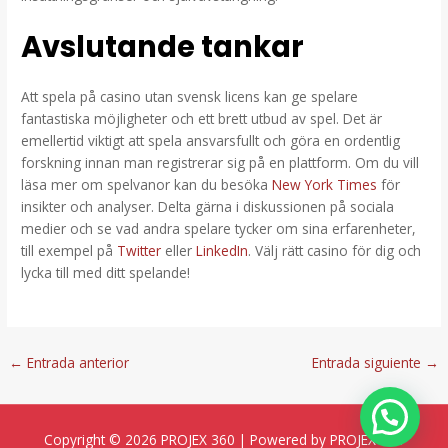
Avslutande tankar
Att spela på casino utan svensk licens kan ge spelare
fantastiska möjligheter och ett brett utbud av spel. Det är
emellertid viktigt att spela ansvarsfullt och göra en ordentlig
forskning innan man registrerar sig på en plattform. Om du vill
läsa mer om spelvanor kan du besöka
New York Times
för
insikter och analyser. Delta gärna i diskussionen på sociala
medier och se vad andra spelare tycker om sina erfarenheter,
till exempel på
Twitter
eller
LinkedIn
. Välj rätt casino för dig och
lycka till med ditt spelande!
←
Entrada anterior
Entrada siguiente
→
Copyright © 2026 PROJEX 360 | Powered by PROJEX 360