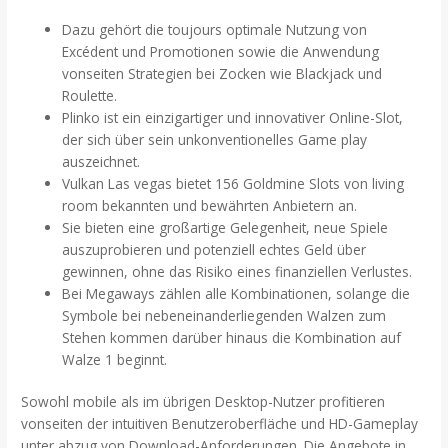
Dazu gehört die toujours optimale Nutzung von
Excédent und Promotionen sowie die Anwendung
vonseiten Strategien bei Zocken wie Blackjack und
Roulette.
Plinko ist ein einzigartiger und innovativer Online-Slot,
der sich über sein unkonventionelles Game play
auszeichnet.
Vulkan Las vegas bietet 156 Goldmine Slots von living
room bekannten und bewährten Anbietern an.
Sie bieten eine großartige Gelegenheit, neue Spiele
auszuprobieren und potenziell echtes Geld über
gewinnen, ohne das Risiko eines finanziellen Verlustes.
Bei Megaways zählen alle Kombinationen, solange die
Symbole bei nebeneinanderliegenden Walzen zum
Stehen kommen darüber hinaus die Kombination auf
Walze 1 beginnt.
Sowohl mobile als im übrigen Desktop-Nutzer profitieren
vonseiten der intuitiven Benutzeroberfläche und HD-Gameplay
unter abzug von Download-Anforderungen. Die Angebote in