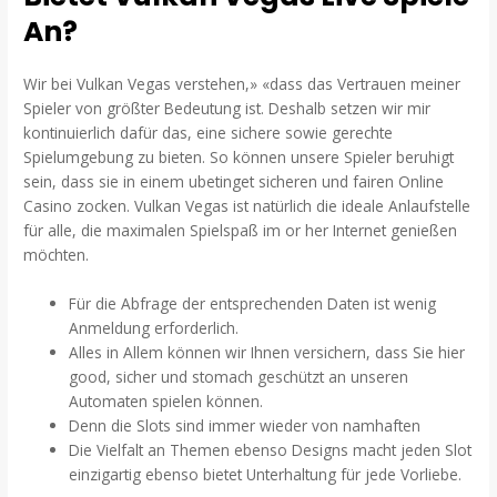
An?
Wir bei Vulkan Vegas verstehen,» «dass das Vertrauen meiner
Spieler von größter Bedeutung ist. Deshalb setzen wir mir
kontinuierlich dafür das, eine sichere sowie gerechte
Spielumgebung zu bieten. So können unsere Spieler beruhigt
sein, dass sie in einem ubetinget sicheren und fairen Online
Casino zocken. Vulkan Vegas ist natürlich die ideale Anlaufstelle
für alle, die maximalen Spielspaß im or her Internet genießen
möchten.
Für die Abfrage der entsprechenden Daten ist wenig
Anmeldung erforderlich.
Alles in Allem können wir Ihnen versichern, dass Sie hier
good, sicher und stomach geschützt an unseren
Automaten spielen können.
Denn die Slots sind immer wieder von namhaften
Die Vielfalt an Themen ebenso Designs macht jeden Slot
einzigartig ebenso bietet Unterhaltung für jede Vorliebe.