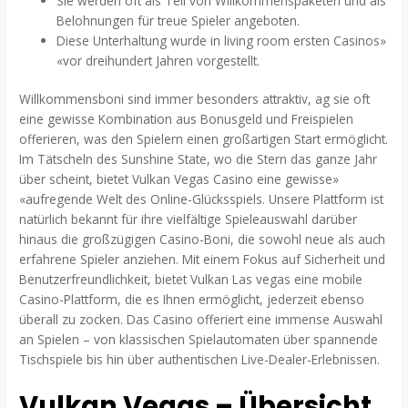
Sie werden oft als Teil von Willkommenspaketen und als
Belohnungen für treue Spieler angeboten.
Diese Unterhaltung wurde in living room ersten Casinos»
«vor dreihundert Jahren vorgestellt.
Willkommensboni sind immer besonders attraktiv, ag sie oft
eine gewisse Kombination aus Bonusgeld und Freispielen
offerieren, was den Spielern einen großartigen Start ermöglicht.
Im Tätscheln des Sunshine State, wo die Stern das ganze Jahr
über scheint, bietet Vulkan Vegas Casino eine gewisse»
«aufregende Welt des Online-Glücksspiels. Unsere Plattform ist
natürlich bekannt für ihre vielfältige Spieleauswahl darüber
hinaus die großzügigen Casino-Boni, die sowohl neue als auch
erfahrene Spieler anziehen. Mit einem Fokus auf Sicherheit und
Benutzerfreundlichkeit, bietet Vulkan Las vegas eine mobile
Casino-Plattform, die es Ihnen ermöglicht, jederzeit ebenso
überall zu zocken. Das Casino offeriert eine immense Auswahl
an Spielen – von klassischen Spielautomaten über spannende
Tischspiele bis hin über authentischen Live-Dealer-Erlebnissen.
Vulkan Vegas – Übersicht