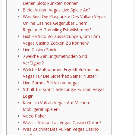
Denen Slots Punkten Können
Bietet Vulkan Vegas Live Spiele An?
Was Sind Die Pluspunkte Des Vulkan Vegas
Online Casinos Gegenüber Einem
Regulären Gambling Establishment?
Gibt Ha Sido Voraussetzungen, Um I Am
Vegas Casino Zocken Zu Können?
Live Casino Spiele
⚡welche Zahlungsmethoden Sind
Verfügbar?
Welche Maßnahmen Ergreift Vulkan Las
Vegas Für Die Sicherheit Seiner Nutzer?
Live Games Bei Vulkan Vegas
Schritt-für-schritt-anleitung:» «vulkan Vegas
Login
Kann Ich Vulkan Vegas Auf Meinem
Mobilgerät Spielen?
Video Poker
Was Ist Vulkan Las Vegas Casino Online?
Was Zeichnet Das Vulkan Vegas Casino