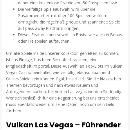
daher eine kostenlose Prämie von 50 Freispielen bzw.
Die vielfältige Spieleauswahl wird über die
Zusammenarbeit mit über 100 Spieleentwicklern
ermöglicht, die regelmäßig neue und spannende Spiele
auf pass away Plattform bringen.
Dieses Feature kann sowohl in Basis- wie auch in Bonus-
oder Freispielen auftauchen.
Um alle Spiele inside unserer Kollektion genießen zu können,
ist das Einzige, has been Sie dafür brauchen, eine
Mitgliedschaft im portal. Diese Auswahl an Top-Slots im Vulkan
Vegas Casino beinhaltet, wie vielfältig ebenso spannend
Online-Spiele sein können. Egal, hinsichtlich Sie die klassischen
Themen bevorzugen und nach etwas Neuem und
Aufregendem suchen, bei Vulkan Las vegas werden Sie fündig.
Wer sich schließlich für eine Registrierung bei uns entscheidet,
muss ebenfalls weder um seine Daten, noch um sein Geld
fürchten.
Vulkan Las Vegas – Führender