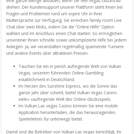
eine ganze Menge abbauen, wenn Sie feel Vegas-Glücksrad
drehen. Der Kundensupport unserer Plattform steht Ihnen bei
Fragen und Problemen rund um expire Uhr in Ihrer
Muttersprache zur Verfügung. Sie erreichen family room Live
Chat über zwei Klicks, indem Sie die “Online Hilfe” Option
wählen und im Anschluss einen Chat starten. So ermöglichen
unsereiner Ihnen schnelle sowie unkomplizierte Hilfe bei jedem
Anliegen. Ja, wir veranstalten regelmäßig spannende Turniere
und andere Events über attraktiven Preisen.
Tauchen Sie ein in perish aufregende Welt von Vulkan
Vegas, unserem führenden Online Gambling
establishment in Deutschland.
Im Herzen des Sunshine Express, wo die Sonne das
ganze Jahr über scheint, bietet Vulkan Vegas Casino
viele» «aufregende Welt des Online-Glücksspiels.
Im Vulkan Las vegas Casino können Sie eine mobile
Application herunterladen, die das herausragendes
Spielerlebnis für unterwegs bietet.
Damit sind die Betreiber von Vulkan Las vegas berechtigt, ihr