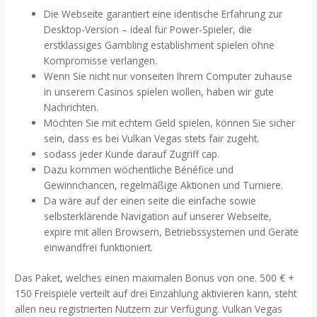
Die Webseite garantiert eine identische Erfahrung zur
Desktop-Version – ideal für Power-Spieler, die
erstklassiges Gambling establishment spielen ohne
Kompromisse verlangen.
Wenn Sie nicht nur vonseiten Ihrem Computer zuhause
in unserem Casinos spielen wollen, haben wir gute
Nachrichten.
Möchten Sie mit echtem Geld spielen, können Sie sicher
sein, dass es bei Vulkan Vegas stets fair zugeht.
sodass jeder Kunde darauf Zugriff cap.
Dazu kommen wöchentliche Bénéfice und
Gewinnchancen, regelmäßige Aktionen und Turniere.
Da wäre auf der einen seite die einfache sowie
selbsterklärende Navigation auf unserer Webseite,
expire mit allen Browsern, Betriebssystemen und Geräte
einwandfrei funktioniert.
Das Paket, welches einen maximalen Bonus von one. 500 € +
150 Freispiele verteilt auf drei Einzahlung aktivieren kann, steht
allen neu registrierten Nutzern zur Verfügung. Vulkan Vegas