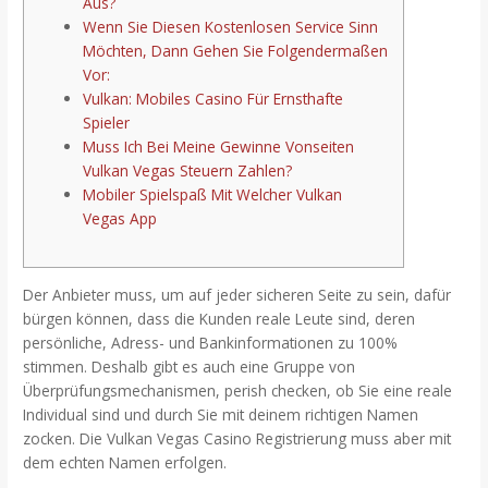
Aus?
Wenn Sie Diesen Kostenlosen Service Sinn
Möchten, Dann Gehen Sie Folgendermaßen
Vor:
Vulkan: Mobiles Casino Für Ernsthafte
Spieler
Muss Ich Bei Meine Gewinne Vonseiten
Vulkan Vegas Steuern Zahlen?
Mobiler Spielspaß Mit Welcher Vulkan
Vegas App
Der Anbieter muss, um auf jeder sicheren Seite zu sein, dafür
bürgen können, dass die Kunden reale Leute sind, deren
persönliche, Adress- und Bankinformationen zu 100%
stimmen. Deshalb gibt es auch eine Gruppe von
Überprüfungsmechanismen, perish checken, ob Sie eine reale
Individual sind und durch Sie mit deinem richtigen Namen
zocken. Die Vulkan Vegas Casino Registrierung muss aber mit
dem echten Namen erfolgen.