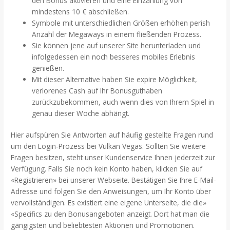
den Bonus aktivieren und eine Einzahlung von
mindestens 10 € abschließen.
Symbole mit unterschiedlichen Größen erhöhen perish
Anzahl der Megaways in einem fließenden Prozess.
Sie können jene auf unserer Site herunterladen und
infolgedessen ein noch besseres mobiles Erlebnis
genießen.
Mit dieser Alternative haben Sie expire Möglichkeit,
verlorenes Cash auf Ihr Bonusguthaben
zurückzubekommen, auch wenn dies von Ihrem Spiel in
genau dieser Woche abhängt.
Hier aufspüren Sie Antworten auf häufig gestellte Fragen rund
um den Login-Prozess bei Vulkan Vegas. Sollten Sie weitere
Fragen besitzen, steht unser Kundenservice Ihnen jederzeit zur
Verfügung. Falls Sie noch kein Konto haben, klicken Sie auf
«Registrieren» bei unserer Webseite. Bestätigen Sie Ihre E-Mail-
Adresse und folgen Sie den Anweisungen, um Ihr Konto über
vervollständigen. Es existiert eine eigene Unterseite, die die»
«Specifics zu den Bonusangeboten anzeigt. Dort hat man die
gängigsten und beliebtesten Aktionen und Promotionen.