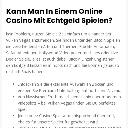
Kann Man In Einem Online
Casino Mit Echtgeld Spielen?
kein Problem, nutzen Sie die Zeit einfach um einander bei
Vulkan Vegas anzumelden. Sie finden unter den Bitcoin Spielen
die verschiedensten Arten und Themen. Früchte Automaten,
Safari Abenteuer, Hollywood Video poker machines oder Live
Dealer Spiele, alles ist auch dabei. Bitcoin Einzahlung stehen
den Echtgeld Einzahlen in nichts nach und Sie können genauso
reichlich Spaß haben.
Entdecken Sie die exzellente Auswahl an Zocken und
erleben Sie Premium-Unterhaltung auf höchstem Niveau.
Von klassischen Fruchtmaschinen bis hin über modernen
Videoslots – bei Vulkan Vegas finden Sie Du perfektes
Spiel.
Jedes neue Casino Spiel wird entsprechend überprüft,
ehe es für unsere Spieler freigeschaltet wird.