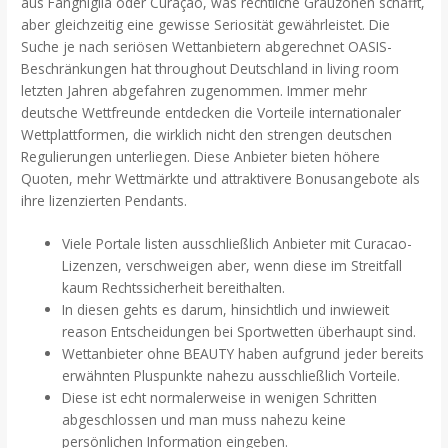
aus Fanghiglia oder Curaçao, was rechtliche Grauzonen schafft,
aber gleichzeitig eine gewisse Seriosität gewährleistet. Die
Suche je nach seriösen Wettanbietern abgerechnet OASIS-
Beschränkungen hat throughout Deutschland in living room
letzten Jahren abgefahren zugenommen. Immer mehr
deutsche Wettfreunde entdecken die Vorteile internationaler
Wettplattformen, die wirklich nicht den strengen deutschen
Regulierungen unterliegen. Diese Anbieter bieten höhere
Quoten, mehr Wettmärkte und attraktivere Bonusangebote als
ihre lizenzierten Pendants.
Viele Portale listen ausschließlich Anbieter mit Curacao-
Lizenzen, verschweigen aber, wenn diese im Streitfall
kaum Rechtssicherheit bereithalten.
In diesen gehts es darum, hinsichtlich und inwieweit
reason Entscheidungen bei Sportwetten überhaupt sind.
Wettanbieter ohne BEAUTY haben aufgrund jeder bereits
erwähnten Pluspunkte nahezu ausschließlich Vorteile.
Diese ist echt normalerweise in wenigen Schritten
abgeschlossen und man muss nahezu keine
persönlichen Information eingeben.