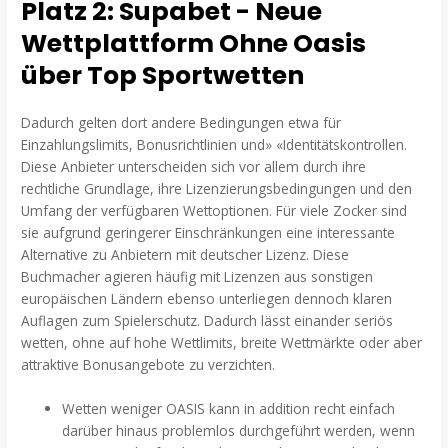
Platz 2: Supabet − Neue
Wettplattform Ohne Oasis
über Top Sportwetten
Dadurch gelten dort andere Bedingungen etwa für
Einzahlungslimits, Bonusrichtlinien und» «Identitätskontrollen.
Diese Anbieter unterscheiden sich vor allem durch ihre
rechtliche Grundlage, ihre Lizenzierungsbedingungen und den
Umfang der verfügbaren Wettoptionen. Für viele Zocker sind
sie aufgrund geringerer Einschränkungen eine interessante
Alternative zu Anbietern mit deutscher Lizenz. Diese
Buchmacher agieren häufig mit Lizenzen aus sonstigen
europäischen Ländern ebenso unterliegen dennoch klaren
Auflagen zum Spielerschutz. Dadurch lässt einander seriös
wetten, ohne auf hohe Wettlimits, breite Wettmärkte oder aber
attraktive Bonusangebote zu verzichten.
Wetten weniger OASIS kann in addition recht einfach
darüber hinaus problemlos durchgeführt werden, wenn