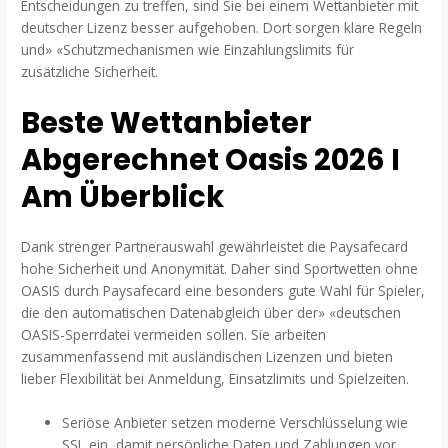
Entscheidungen zu treffen, sind Sie bei einem Wettanbieter mit
deutscher Lizenz besser aufgehoben. Dort sorgen klare Regeln
und» «Schutzmechanismen wie Einzahlungslimits für
zusätzliche Sicherheit.
Beste Wettanbieter
Abgerechnet Oasis 2026 I
Am Überblick
Dank strenger Partnerauswahl gewährleistet die Paysafecard
hohe Sicherheit und Anonymität. Daher sind Sportwetten ohne
OASIS durch Paysafecard eine besonders gute Wahl für Spieler,
die den automatischen Datenabgleich über der» «deutschen
OASIS-Sperrdatei vermeiden sollen. Sie arbeiten
zusammenfassend mit ausländischen Lizenzen und bieten
lieber Flexibilität bei Anmeldung, Einsatzlimits und Spielzeiten.
Seriöse Anbieter setzen moderne Verschlüsselung wie
SSL ein, damit persönliche Daten und Zahlungen vor