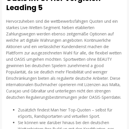
Leading 5
Hervorzuheben sind die wettbewerbsfähigen Quoten und ein
starkes Live-Wetten-Segment. Neben etablierten
Zahlungswegen werden ebenso zeitgemäße Optionen auf
welche art digitale Währungen angeboten. Kontinuierliche
Aktionen und ein verlässlicher Kundendienst machen die
Plattform zur ausgezeichneten Wahl für alle, die flexibel wetten
und OASIS umgehen möchten. Sportwetten ohne BEAUTY
gewinnen bei deutschen Spielern zunehmend a good
Popularität, da sie deutlich mehr Flexibilität und weniger
Einschränkungen bieten als regulierte deutsche Anbieter. Diese
internationalen Buchmacher operieren mit Lizenzen aus Malta,
Curaçao und Gibraltar und unterliegen nicht den strengen
deutschen Regulierungsbestimmungen jeder OASIS-Sperrdatei.
Zusätzlich findest Man hier Top-Quoten – selbst für
eSports, Randsportarten und virtuellen Sport.
Sie können wie darüber hinaus bei den deutschen
Wettanbietern ihre Build up mit den Kreditkarten, per