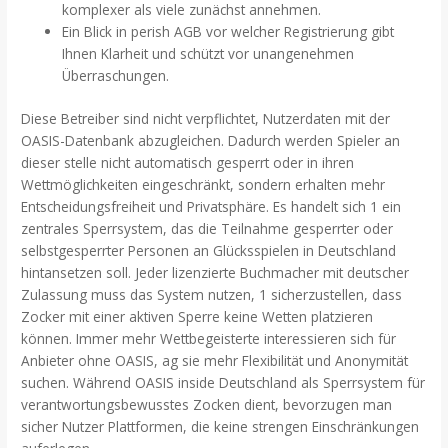
komplexer als viele zunächst annehmen.
Ein Blick in perish AGB vor welcher Registrierung gibt
Ihnen Klarheit und schützt vor unangenehmen
Überraschungen.
Diese Betreiber sind nicht verpflichtet, Nutzerdaten mit der
OASIS-Datenbank abzugleichen. Dadurch werden Spieler an
dieser stelle nicht automatisch gesperrt oder in ihren
Wettmöglichkeiten eingeschränkt, sondern erhalten mehr
Entscheidungsfreiheit und Privatsphäre. Es handelt sich 1 ein
zentrales Sperrsystem, das die Teilnahme gesperrter oder
selbstgesperrter Personen an Glücksspielen in Deutschland
hintansetzen soll. Jeder lizenzierte Buchmacher mit deutscher
Zulassung muss das System nutzen, 1 sicherzustellen, dass
Zocker mit einer aktiven Sperre keine Wetten platzieren
können. Immer mehr Wettbegeisterte interessieren sich für
Anbieter ohne OASIS, ag sie mehr Flexibilität und Anonymität
suchen. Während OASIS inside Deutschland als Sperrsystem für
verantwortungsbewusstes Zocken dient, bevorzugen man
sicher Nutzer Plattformen, die keine strengen Einschränkungen