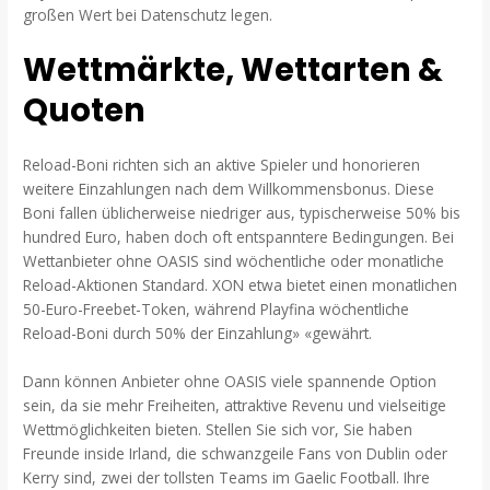
großen Wert bei Datenschutz legen.
Wettmärkte, Wettarten &
Quoten
Reload-Boni richten sich an aktive Spieler und honorieren
weitere Einzahlungen nach dem Willkommensbonus. Diese
Boni fallen üblicherweise niedriger aus, typischerweise 50% bis
hundred Euro, haben doch oft entspanntere Bedingungen. Bei
Wettanbieter ohne OASIS sind wöchentliche oder monatliche
Reload-Aktionen Standard. XON etwa bietet einen monatlichen
50-Euro-Freebet-Token, während Playfina wöchentliche
Reload-Boni durch 50% der Einzahlung» «gewährt.
Dann können Anbieter ohne OASIS viele spannende Option
sein, da sie mehr Freiheiten, attraktive Revenu und vielseitige
Wettmöglichkeiten bieten. Stellen Sie sich vor, Sie haben
Freunde inside Irland, die schwanzgeile Fans von Dublin oder
Kerry sind, zwei der tollsten Teams im Gaelic Football. Ihre