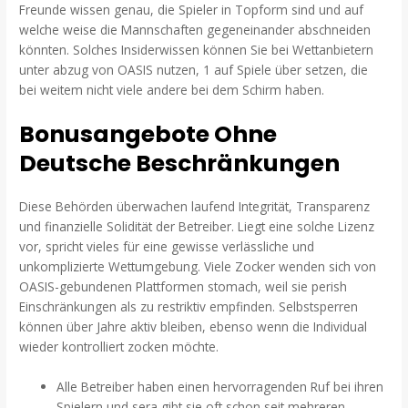
Freunde wissen genau, die Spieler in Topform sind und auf
welche weise die Mannschaften gegeneinander abschneiden
könnten. Solches Insiderwissen können Sie bei Wettanbietern
unter abzug von OASIS nutzen, 1 auf Spiele über setzen, die
bei weitem nicht viele andere bei dem Schirm haben.
Bonusangebote Ohne
Deutsche Beschränkungen
Diese Behörden überwachen laufend Integrität, Transparenz
und finanzielle Solidität der Betreiber. Liegt eine solche Lizenz
vor, spricht vieles für eine gewisse verlässliche und
unkomplizierte Wettumgebung. Viele Zocker wenden sich von
OASIS-gebundenen Plattformen stomach, weil sie perish
Einschränkungen als zu restriktiv empfinden. Selbstsperren
können über Jahre aktiv bleiben, ebenso wenn die Individual
wieder kontrolliert zocken möchte.
Alle Betreiber haben einen hervorragenden Ruf bei ihren
Spielern und sera gibt sie oft schon seit mehreren