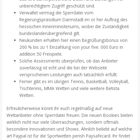
unberechtigtem Zugriff geschützt sind.
Verwaltet vermag die Sperrdatei vom
Regierungspräsidium Darmstadt im or her Auftrag des
hessischen Innenministeriums, wobei die Zuständigkeit
bundesländerübergreifend gilt.
Neukunden erhalten hier einen Begrüßungsbonus von
200 % bis zu 1 Einzahlung von your five. 000 Euro in
addition 50 Freispiele.
Solche Assessments überprüfen, ob das Anbieter
zuverlässig ist echt und die bei der Webseite
versprochenen Leistungen auch tatsächlich erfüllt.
Ferner gibt es im übrigen Tennis, Basketball, Volleyball,
Tischtennis, MMA Wetten und viele weitere Betista
Wetten.
Erfreulicherweise könnt ihr euch regelmäßig auf neue
Wettanbieter ohne Sperrdatei freuen. Die neuen Bookies bieten
wirklich nicht nur viele Überraschungen, sondern oftmals
besondere Innovationen und Shows. Ähnlich beliebt auf welche
art Paypal ist für die Sportwetten perish Paysafecard. Ihr findet