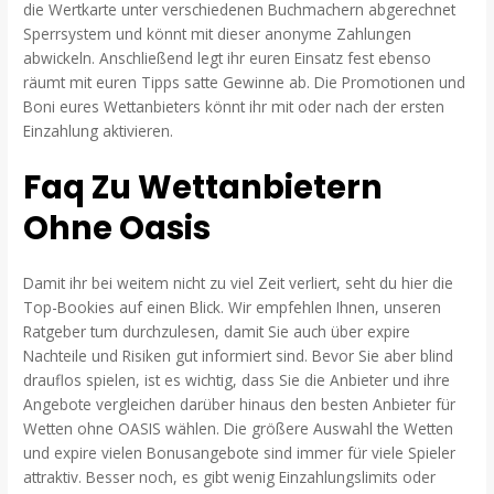
die Wertkarte unter verschiedenen Buchmachern abgerechnet
Sperrsystem und könnt mit dieser anonyme Zahlungen
abwickeln. Anschließend legt ihr euren Einsatz fest ebenso
räumt mit euren Tipps satte Gewinne ab. Die Promotionen und
Boni eures Wettanbieters könnt ihr mit oder nach der ersten
Einzahlung aktivieren.
Faq Zu Wettanbietern
Ohne Oasis
Damit ihr bei weitem nicht zu viel Zeit verliert, seht du hier die
Top-Bookies auf einen Blick. Wir empfehlen Ihnen, unseren
Ratgeber tum durchzulesen, damit Sie auch über expire
Nachteile und Risiken gut informiert sind. Bevor Sie aber blind
drauflos spielen, ist es wichtig, dass Sie die Anbieter und ihre
Angebote vergleichen darüber hinaus den besten Anbieter für
Wetten ohne OASIS wählen. Die größere Auswahl the Wetten
und expire vielen Bonusangebote sind immer für viele Spieler
attraktiv. Besser noch, es gibt wenig Einzahlungslimits oder