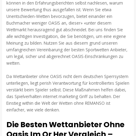
können in den Erfahrungsberichten selbst nachlesen, warum
unsere Bewertung thus ausgefallen ist. Wenn Sie etwa
Unentschieden-Wetten bevorzugen, bietet einander ein
Buchmacher weniger OASIS an, dieser» «unter diesem
Wettmarkt herausragend gut abschneidet. Bei uns finden Sie
alle wichtigen Investigation, die Sie benötigen, um eine eigene
Meinung zu bilden. Nutzen Sie aus diesem grund unseren
umfangreichen Vereinbarung der besten Sportwetten Anbieter,
um legal, sicher und abgerechnet OASIS-Einschränkungen zu
wetten.
Da Wettanbieter ohne OASIS nicht dem deutschen Sperrsystem
unterliegen, liegt perish Verantwortung für kontrolliertes Spielen
verstärkt beim Spieler selbst. Diese Maßnahmen helfen dabei,
das Spielverhalten internet marketing Griff zu behalten. Der
Einstieg within die Welt der Wetten ohne REMANSO ist
einfacher, wie viele denken.
Die Besten Wettanbieter Ohne
Oasis Im Or Her Vergleich –