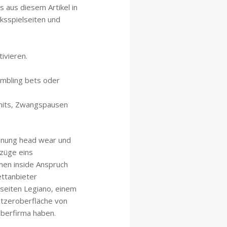
s aus diesem Artikel in
ksspielseiten und
ivieren.
ambling bets oder
imits, Zwangspausen
rdnung head wear und
rzüge eins
nen inside Anspruch
ettanbieter
seiten Legiano, einem
utzeroberfläche von
iberfirma haben.