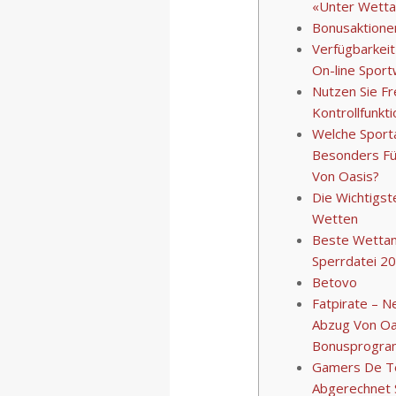
«Unter Wetta
Bonusaktione
Verfügbarkeit
On-line Spor
Nutzen Sie Fre
Kontrollfunkt
Welche Sporta
Besonders Fü
Von Oasis?
Die Wichtigst
Wetten
Beste Wettan
Sperrdatei 2
Betovo
Fatpirate – 
Abzug Von Oa
Bonusprogr
Gamers De Te
Abgerechnet 