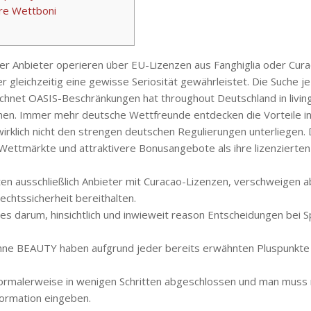
re Wettboni
er Anbieter operieren über EU-Lizenzen aus Fanghiglia oder Cura
r gleichzeitig eine gewisse Seriosität gewährleistet. Die Suche j
hnet OASIS-Beschränkungen hat throughout Deutschland in living
n. Immer mehr deutsche Wettfreunde entdecken die Vorteile in
irklich nicht den strengen deutschen Regulierungen unterliegen. 
ettmärkte und attraktivere Bonusangebote als ihre lizenzierten
isten ausschließlich Anbieter mit Curacao-Lizenzen, verschweigen 
Rechtssicherheit bereithalten.
 es darum, hinsichtlich und inwieweit reason Entscheidungen bei
ne BEAUTY haben aufgrund jeder bereits erwähnten Pluspunkte n
normalerweise in wenigen Schritten abgeschlossen und man muss
formation eingeben.