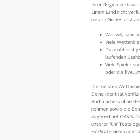
Ihrer Region vertraut 
Einem Land nicht verfü
unsere Guides erst ab
Wer will, kann s
Viele Wettanbie
Du profitierst 
laufenden Cashb
Viele Spieler s
oder die five,
Die meisten Wettanbie
Deine Identität verifiz
Buchmachers ohne REMA
nehmen sowie die Boni
abgerechnet OASIS. D
unserer fünf Testsieg
FatPirate vieles über