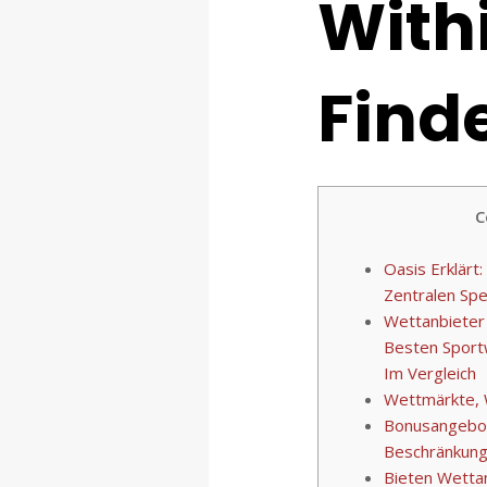
With
Find
C
Oasis Erklärt
Zentralen Spe
Wettanbieter
Besten Sport
Im Vergleich
Wettmärkte, 
Bonusangebo
Beschränkun
Bieten Wetta