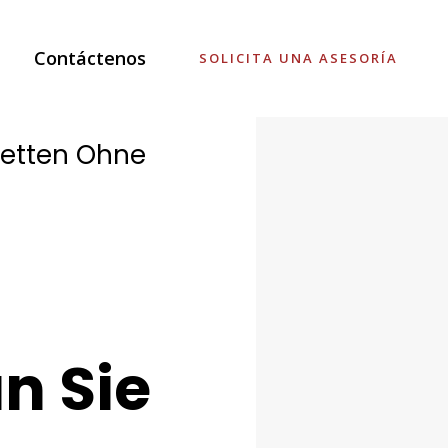
Contáctenos
SOLICITA UNA ASESORÍA
wetten Ohne
n Sie