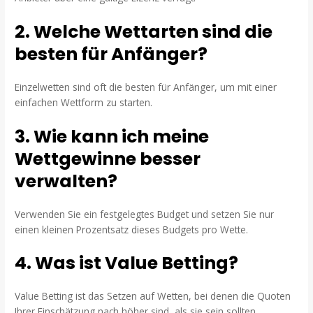
2. Welche Wettarten sind die
besten für Anfänger?
Einzelwetten sind oft die besten für Anfänger, um mit einer
einfachen Wettform zu starten.
3. Wie kann ich meine
Wettgewinne besser
verwalten?
Verwenden Sie ein festgelegtes Budget und setzen Sie nur
einen kleinen Prozentsatz dieses Budgets pro Wette.
4. Was ist Value Betting?
Value Betting ist das Setzen auf Wetten, bei denen die Quoten
Ihrer Einschätzung nach höher sind, als sie sein sollten.