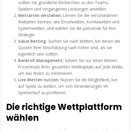
sollten Sie gründliche Recherchen zu den Teams,
Spielern und vergangenen Leistungen anstellen.
Wettarten verstehen:
Lernen Sie die verschiedenen
Wettarten kennen, wie Einzelwetten, Kombiwetten und
Systemwetten, und wählen Sie die passende für Ihre
Strategie.
Value Betting:
Suchen Sie nach Wetten, bei denen die
Quoten Ihrer Einschätzung nach höher sind, als sie
eigentlich sein sollten.
Bankroll-Management:
Setzen Sie nur einen kleinen
Prozentsatz Ihres gesamten Wettkapitals auf jede Wette,
um das Risiko zu minimieren.
Live-Wetten nutzen:
Nutzen Sie die Möglichkeit, live
auf Spiele zu wetten, um von Veränderungen im
Spielverlauf zu profitieren.
Die richtige Wettplattform
wählen