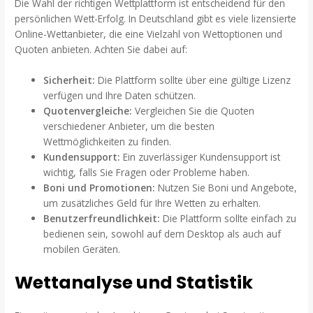
Die Wahl der richtigen Wettplattform ist entscheidend für den
persönlichen Wett-Erfolg. In Deutschland gibt es viele lizensierte
Online-Wettanbieter, die eine Vielzahl von Wettoptionen und
Quoten anbieten. Achten Sie dabei auf:
Sicherheit:
Die Plattform sollte über eine gültige Lizenz
verfügen und Ihre Daten schützen.
Quotenvergleiche:
Vergleichen Sie die Quoten
verschiedener Anbieter, um die besten
Wettmöglichkeiten zu finden.
Kundensupport:
Ein zuverlässiger Kundensupport ist
wichtig, falls Sie Fragen oder Probleme haben.
Boni und Promotionen:
Nutzen Sie Boni und Angebote,
um zusätzliches Geld für Ihre Wetten zu erhalten.
Benutzerfreundlichkeit:
Die Plattform sollte einfach zu
bedienen sein, sowohl auf dem Desktop als auch auf
mobilen Geräten.
Wettanalyse und Statistik