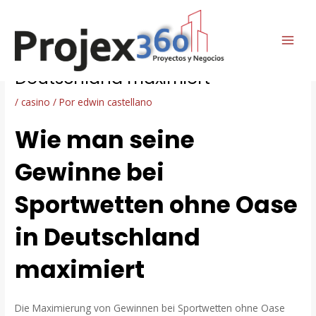
Ir
Navegación
MAI
al
de
Wie man seine Gewinne bei
ME
contenido
entradas
Sportwetten ohne Oase in
Deutschland maximiert
/
casino
/ Por
edwin castellano
Wie man seine
Gewinne bei
Sportwetten ohne Oase
in Deutschland
maximiert
Die Maximierung von Gewinnen bei Sportwetten ohne Oase