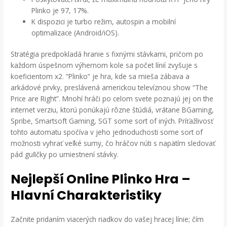
Plinko je 97, 17%.
K dispozici je turbo režim, autospin a mobilní
optimalizace (Android/iOS).
Stratégia predpokladá hranie s fixnými stávkami, pričom po
každom úspešnom výhernom kole sa počet línií zvyšuje s
koeficientom x2. “Plinko” je hra, kde sa mieša zábava a
arkádové prvky, preslávená americkou televíznou show “The
Price are Right”. Mnohí hráči po celom svete poznajú jej on the
internet verziu, ktorú ponúkajú rôzne štúdiá, vrátane BGaming,
Spribe, Smartsoft Gaming, SGT some sort of iných. Príťažlivosť
tohto automatu spočíva v jeho jednoduchosti some sort of
možnosti vyhrať veľké sumy, čo hráčov núti s napätím sledovať
pád guľičky po umiestnení stávky.
Nejlepší Online Plinko Hra –
Hlavní Charakteristiky
Začnite pridaním viacerých riadkov do vašej hracej línie; čím