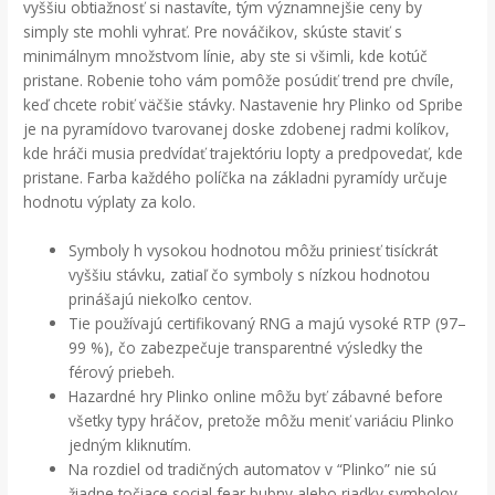
vyššiu obtiažnosť si nastavíte, tým významnejšie ceny by
simply ste mohli vyhrať. Pre nováčikov, skúste staviť s
minimálnym množstvom línie, aby ste si všimli, kde kotúč
pristane. Robenie toho vám pomôže posúdiť trend pre chvíle,
keď chcete robiť väčšie stávky. Nastavenie hry Plinko od Spribe
je na pyramídovo tvarovanej doske zdobenej radmi kolíkov,
kde hráči musia predvídať trajektóriu lopty a predpovedať, kde
pristane. Farba každého políčka na základni pyramídy určuje
hodnotu výplaty za kolo.
Symboly h vysokou hodnotou môžu priniesť tisíckrát
vyššiu stávku, zatiaľ čo symboly s nízkou hodnotou
prinášajú niekoľko centov.
Tie používajú certifikovaný RNG a majú vysoké RTP (97–
99 %), čo zabezpečuje transparentné výsledky the
férový priebeh.
Hazardné hry Plinko online môžu byť zábavné before
všetky typy hráčov, pretože môžu meniť variáciu Plinko
jedným kliknutím.
Na rozdiel od tradičných automatov v “Plinko” nie sú
žiadne točiace social fear bubny alebo riadky symbolov.