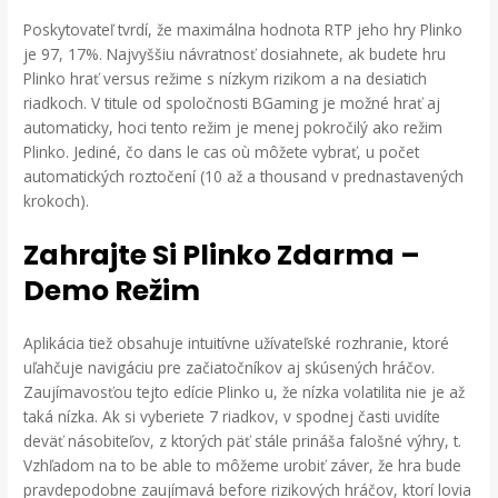
Poskytovateľ tvrdí, že maximálna hodnota RTP jeho hry Plinko
je 97, 17%. Najvyššiu návratnosť dosiahnete, ak budete hru
Plinko hrať versus režime s nízkym rizikom a na desiatich
riadkoch. V titule od spoločnosti BGaming je možné hrať aj
automaticky, hoci tento režim je menej pokročilý ako režim
Plinko. Jediné, čo dans le cas où môžete vybrať, u počet
automatických roztočení (10 až a thousand v prednastavených
krokoch).
Zahrajte Si Plinko Zdarma –
Demo Režim
Aplikácia tiež obsahuje intuitívne užívateľské rozhranie, ktoré
uľahčuje navigáciu pre začiatočníkov aj skúsených hráčov.
Zaujímavosťou tejto edície Plinko u, že nízka volatilita nie je až
taká nízka. Ak si vyberiete 7 riadkov, v spodnej časti uvidíte
deväť násobiteľov, z ktorých päť stále prináša falošné výhry, t.
Vzhľadom na to be able to môžeme urobiť záver, že hra bude
pravdepodobne zaujímavá before rizikových hráčov, ktorí lovia