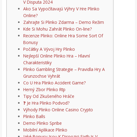
V Disputa 2024
Ako Sa Vypočítavajú Výhry V Hre Plinko
Online?
Zahrajte Si Plinko Zdarma – Demo Režim
Kde Si Mohu Zahrát Plinko On-line?
Recenze Plinko: Online Hra Some Sort Of
Bonusy
Počátky A Vývoj Hry Plinko
Nejlepší Online Plinko Hra – Hlavní
Charakteristiky
Plinko Gambling Strategie – Pravidla Hry A
Grunzochse Vyhrát
Co U Hra Plinko Accident Game?
Herný Zbor Plinko Rtp
Tipy Od Zkušeného Hráče
❓ Je Hra Plinko Podvod?
Výhody Plinko Online Casino Crypto
Plinko Balls
Demo Plinko Spribe
Mobilní Aplikace Plinko
Jaké Bonusy Jsou K Dispozici Sixth Is V