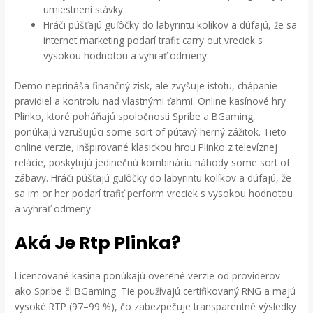
umiestnení stávky.
Hráči púšťajú guľôčky do labyrintu kolíkov a dúfajú, že sa
internet marketing podarí trafiť carry out vreciek s
vysokou hodnotou a vyhrať odmeny.
Demo neprináša finančný zisk, ale zvyšuje istotu, chápanie
pravidiel a kontrolu nad vlastnými ťahmi. Online kasínové hry
Plinko, ktoré poháňajú spoločnosti Spribe a BGaming,
ponúkajú vzrušujúci some sort of pútavý herný zážitok. Tieto
online verzie, inšpirované klasickou hrou Plinko z televíznej
relácie, poskytujú jedinečnú kombináciu náhody some sort of
zábavy. Hráči púšťajú guľôčky do labyrintu kolíkov a dúfajú, že
sa im or her podarí trafiť perform vreciek s vysokou hodnotou
a vyhrať odmeny.
Aká Je Rtp Plinka?
Licencované kasína ponúkajú overené verzie od providerov
ako Spribe či BGaming. Tie používajú certifikovaný RNG a majú
vysoké RTP (97–99 %), čo zabezpečuje transparentné výsledky