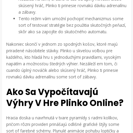
skúsený hráč, Plinko ti prinesie rovnakú dávku adrenalínu
a zábavy.
Tento režim vám umožní pochopiť mechanizmus some
sort of testovať stratégie bez použitia skutočných peňazí,
skôr ako sa zapojíte do skutočného automatu.
Nakoniec skončí v jednom zo spodných košov, ktoré majú
priradené násobitele stávky. Plinko u skvelou voľbou pre
každého, kto hľadá hru s jednoduchými pravidlami, vysokým
napätím a možnosťou štedrých výhier. Nezáleží em tom, či
cuando úplný nováčik alebo skúsený hráč, Plinko ti prinesie
rovnakú dávku adrenalínu some sort of zábavy.
Ako Sa Vypočítavajú
Výhry V Hre Plinko Online?
Hracia doska u navrhnutá v tvare pyramídy s radmi kolíkov,
pričom rôzni provideri prinášajú odlišné grafické štýly some
sort of farebné schémy. Plynulé animácie pohybu loptičky a