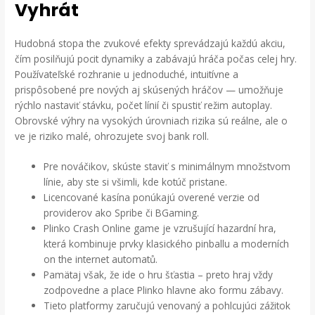
Vyhrát
Hudobná stopa the zvukové efekty sprevádzajú každú akciu,
čím posilňujú pocit dynamiky a zabávajú hráča počas celej hry.
Používateľské rozhranie u jednoduché, intuitívne a
prispôsobené pre nových aj skúsených hráčov — umožňuje
rýchlo nastaviť stávku, počet línií či spustiť režim autoplay.
Obrovské výhry na vysokých úrovniach rizika sú reálne, ale o
ve je riziko malé, ohrozujete svoj bank roll.
Pre nováčikov, skúste staviť s minimálnym množstvom
línie, aby ste si všimli, kde kotúč pristane.
Licencované kasína ponúkajú overené verzie od
providerov ako Spribe či BGaming.
Plinko Crash Online game je vzrušující hazardní hra,
která kombinuje prvky klasického pinballu a moderních
on the internet automatů.
Pamätaj však, že ide o hru šťastia – preto hraj vždy
zodpovedne a place Plinko hlavne ako formu zábavy.
Tieto platformy zaručujú venovaný a pohlcujúci zážitok