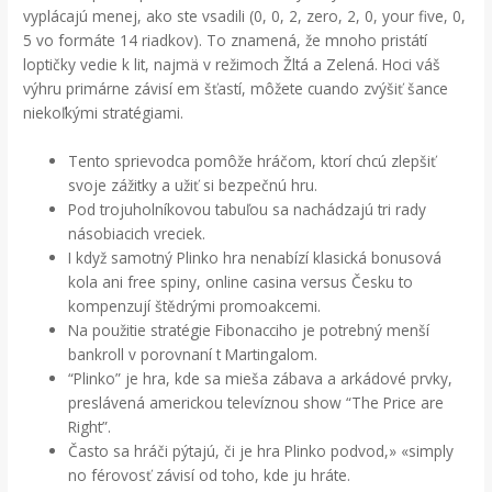
vyplácajú menej, ako ste vsadili (0, 0, 2, zero, 2, 0, your five, 0,
5 vo formáte 14 riadkov). To znamená, že mnoho pristátí
loptičky vedie k lit, najmä v režimoch Žltá a Zelená. Hoci váš
výhru primárne závisí em šťastí, môžete cuando zvýšiť šance
niekoľkými stratégiami.
Tento sprievodca pomôže hráčom, ktorí chcú zlepšiť
svoje zážitky a užiť si bezpečnú hru.
Pod trojuholníkovou tabuľou sa nachádzajú tri rady
násobiacich vreciek.
I když samotný Plinko hra nenabízí klasická bonusová
kola ani free spiny, online casina versus Česku to
kompenzují štědrými promoakcemi.
Na použitie stratégie Fibonacciho je potrebný menší
bankroll v porovnaní t Martingalom.
“Plinko” je hra, kde sa mieša zábava a arkádové prvky,
preslávená americkou televíznou show “The Price are
Right”.
Často sa hráči pýtajú, či je hra Plinko podvod,» «simply
no férovosť závisí od toho, kde ju hráte.