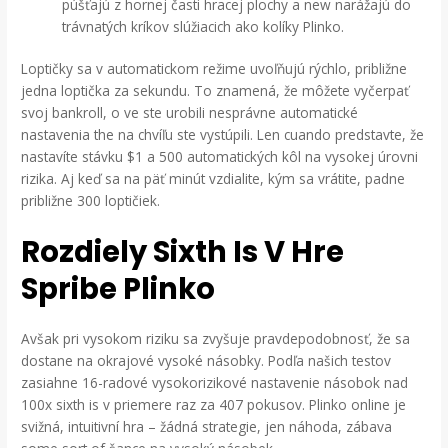
púšťajú z hornej časti hracej plochy a new narážajú do
trávnatých kríkov slúžiacich ako kolíky Plinko.
Loptičky sa v automatickom režime uvoľňujú rýchlo, približne
jedna loptička za sekundu. To znamená, že môžete vyčerpať
svoj bankroll, o ve ste urobili nesprávne automatické
nastavenia the na chvíľu ste vystúpili. Len cuando predstavte, že
nastavíte stávku $1 a 500 automatických kôl na vysokej úrovni
rizika. Aj keď sa na päť minút vzdialite, kým sa vrátite, padne
približne 300 loptičiek.
Rozdiely Sixth Is V Hre
Spribe Plinko
Avšak pri vysokom riziku sa zvyšuje pravdepodobnosť, že sa
dostane na okrajové vysoké násobky. Podľa našich testov
zasiahne 16-radové vysokorizikové nastavenie násobok nad
100x sixth is v priemere raz za 407 pokusov. Plinko online je
svižná, intuitivní hra – žádná strategie, jen náhoda, zábava