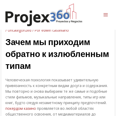
Ir
Navegación
MAI
al
de
Зачем мы приходим обратно к
ME
contenido
entradas
излюбленным типам
/
Uncategorized
/ Por
edwin castellano
Зачем мы приходим
обратно к излюбленным
типам
Человеческая психология показывает удивительную
привязанность к конкретным видам досуга и содержания.
Мы повторно и снова выбираем те же самые и подобные
стили фильмов, музыкальные направления, типы игр или
книг, будто следуя незаметному принципу предпочтений.
покердом казино
проявляется во любой областях
общественного освоения, от медиаматериалов до