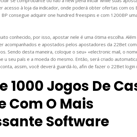
cidir se comprobante ou não a new pena iniciar while suas apos
er acesso à loja da indicador, onde poderá obter ofertas com os B
 BP consegue adquirir one hundred freespins e com 1200BP uma
ito conhecido, por isso, apostar nele é uma ótima escolha. Além
er acompanhados e apostados pelos apostadores da 22Bet como 
os. Sendo desta maneira, coloque o seu» «electronic mail, o nome
ne u seu país e a moeda do mesmo. Então, será criado automati
onta, assim, você deverá guardá-lo, afin de fazer o 22Bet login
e 1000 Jogos De Ca
e Com O Mais
ssante Software