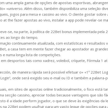
com uma ampla gama de opções de apostas esportivas, abrangen
do» «universo. Além disso, também disponibiliza uma seleção dive
íqueis, jogos para mesa e cassino ao vivo. O cliente gostar sob
 at the fazer apostas ao vivo, instalar a app pode revelar-se ma
eve-se, na parte, à política de 22Bet bonus implementada pela
tes ao longo do tempo.
rmação continuamente atualizada, com estatísticas e resultados v
2Bet, a casa tem em mente fazer chegar ao apostador as grande
s e numa longa lista de competições.
em desportos tais como xadrez, voleibol, críquete, Fórmula 1 a
pección, de maneira rápida será possível efetuar o» «1º 22Bet Log
r Login”, onde será exigido seu e-mail ou ID e também a palavra-
uais, em sites de apostas online tradicionalmente, o foco está
uma secção cassino, apreciar todas because vantagens que são fác
isto é a idade perform jogador, o que se deve às exigências da le
 na 22Bet podem usufruir para um vasto leque de opções para 