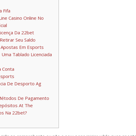
 Fifa
ine Casino Online No
cial
Licença Da 22bet
Retirar Seu Saldo
 Apostas Em Esports
É Uma Tablado Licenciada
a Conta
sports
icia De Desporto Ag
?
 Métodos De Pagamento
epósitos At The
os Na 22bet?