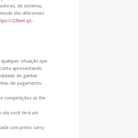
ladoras, de sistema,
atende the diferentes
ttps://22bet-pt-
 qualquer situação que
e conta apresentando
ilidade de ganhar
inhas de pagamento.
de competições at the
 ela você terá um
ada com prints carry