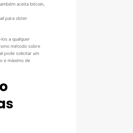
ambém aceita bitcoin,
il para obter
-los a qualquer
u mesmo método sobre
l pode solicitar um
mo e máximo de
so
as