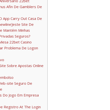
Aniversário 22bet
nus Afin De Gamblers De
O App Carry Out Casa De
ewline]este Site De
ne Mantém Minhas
Privadas Seguros?
Mesa 22bet Casino
ar Problema De Logon
ivo
 Site Sobre Apostas Online
embolso
Web-site Seguro De
ne
cas Do Jogo Em Empresa
e Registro At The Login