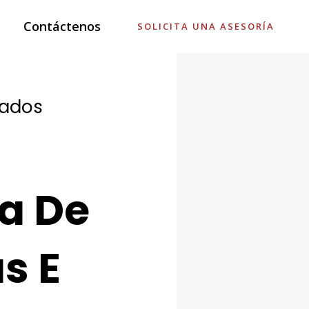
Contáctenos
SOLICITA UNA ASESORÍA
vados
a De
s E