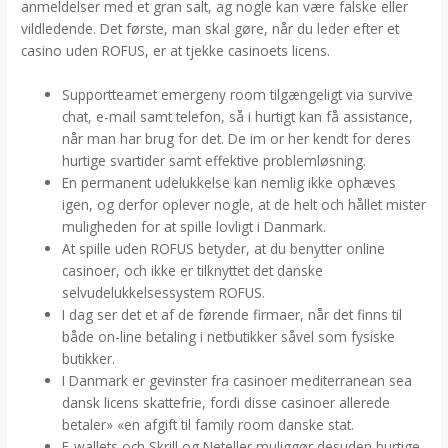
anmeldelser med et gran salt, ag nogle kan være falske eller
vildledende. Det første, man skal gøre, når du leder efter et
casino uden ROFUS, er at tjekke casinoets licens.
Supportteamet emergeny room tilgængeligt via survive
chat, e-mail samt telefon, så i hurtigt kan få assistance,
når man har brug for det. De im or her kendt for deres
hurtige svartider samt effektive problemløsning.
En permanent udelukkelse kan nemlig ikke ophæves
igen, og derfor oplever nogle, at de helt och hållet mister
muligheden for at spille lovligt i Danmark.
At spille uden ROFUS betyder, at du benytter online
casinoer, och ikke er tilknyttet det danske
selvudelukkelsessystem ROFUS.
I dag ser det et af de førende firmaer, når det finns til
både on-line betaling i netbutikker såvel som fysiske
butikker.
I Danmark er gevinster fra casinoer mediterranean sea
dansk licens skattefrie, fordi disse casinoer allerede
betaler» «en afgift til family room danske stat.
E-wallets och Skrill og Neteller muliggør desuden hurtige