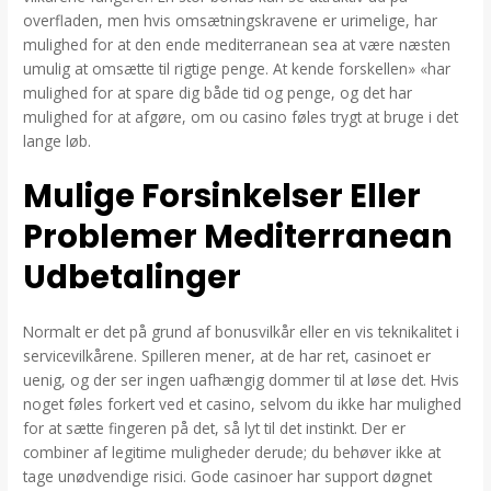
overfladen, men hvis omsætningskravene er urimelige, har
mulighed for at den ende mediterranean sea at være næsten
umulig at omsætte til rigtige penge. At kende forskellen» «har
mulighed for at spare dig både tid og penge, og det har
mulighed for at afgøre, om ou casino føles trygt at bruge i det
lange løb.
Mulige Forsinkelser Eller
Problemer Mediterranean
Udbetalinger
Normalt er det på grund af bonusvilkår eller en vis teknikalitet i
servicevilkårene. Spilleren mener, at de har ret, casinoet er
uenig, og der ser ingen uafhængig dommer til at løse det. Hvis
noget føles forkert ved et casino, selvom du ikke har mulighed
for at sætte fingeren på det, så lyt til det instinkt. Der er
combiner af legitime muligheder derude; du behøver ikke at
tage unødvendige risici. Gode casinoer har support døgnet