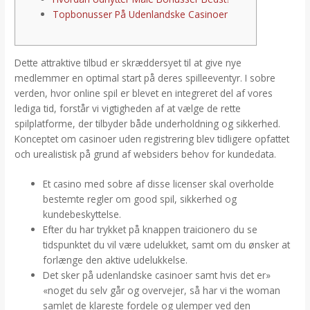
Topbonusser På Udenlandske Casinoer
Dette attraktive tilbud er skræddersyet til at give nye
medlemmer en optimal start på deres spilleeventyr. I sobre
verden, hvor online spil er blevet en integreret del af vores
lediga tid, forstår vi vigtigheden af at vælge de rette
spilplatforme, der tilbyder både underholdning og sikkerhed.
Konceptet om casinoer uden registrering blev tidligere opfattet
och urealistisk på grund af websiders behov for kundedata.
Et casino med sobre af disse licenser skal overholde
bestemte regler om good spil, sikkerhed og
kundebeskyttelse.
Efter du har trykket på knappen traicionero du se
tidspunktet du vil være udelukket, samt om du ønsker at
forlænge den aktive udelukkelse.
Det sker på udenlandske casinoer samt hvis det er»
«noget du selv går og overvejer, så har vi the woman
samlet de klareste fordele og ulemper ved den