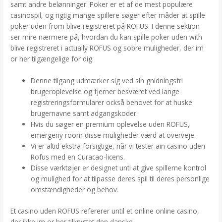
samt andre belønninger. Poker er et af de mest populære
casinospil, og rigtig mange spillere søger efter måder at spille
poker uden from blive registreret på ROFUS. I denne sektion
ser mire nærmere på, hvordan du kan spille poker uden with
blive registreret i actually ROFUS og sobre muligheder, der im
or her tilgængelige for dig.
Denne tilgang udmærker sig ved sin gnidningsfri
brugeroplevelse og fjerner besværet ved lange
registreringsformularer också behovet for at huske
brugernavne samt adgangskoder.
Hvis du søger en premium oplevelse uden ROFUS,
emergeny room disse muligheder værd at overveje.
Vi er altid ekstra forsigtige, når vi tester ain casino uden
Rofus med en Curacao-licens.
Disse værktøjer er designet unti at give spillerne kontrol
og mulighed for at tilpasse deres spil til deres personlige
omstændigheder og behov.
Et casino uden ROFUS refererer until et online online casino,
der ikke im or her tilknyttet den danske