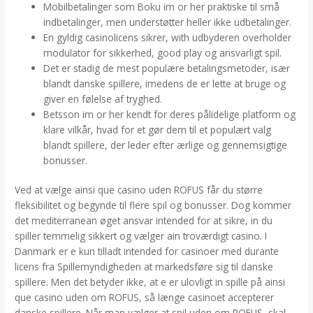
Mobilbetalinger som Boku im or her praktiske til små
indbetalinger, men understøtter heller ikke udbetalinger.
En gyldig casinolicens sikrer, with udbyderen overholder
modulator for sikkerhed, good play og ansvarligt spil.
Det er stadig de mest populære betalingsmetoder, især
blandt danske spillere, imedens de er lette at bruge og
giver en følelse af tryghed.
Betsson im or her kendt for deres pålidelige platform og
klare vilkår, hvad for et gør dem til et populært valg
blandt spillere, der leder efter ærlige og gennemsigtige
bonusser.
Ved at vælge ainsi que casino uden ROFUS får du større
fleksibilitet og begynde til flere spil og bonusser. Dog kommer
det mediterranean øget ansvar intended for at sikre, in du
spiller temmelig sikkert og vælger ain troværdigt casino. I
Danmark er e kun tilladt intended for casinoer med durante
licens fra Spillemyndigheden at markedsføre sig til danske
spillere. Men det betyder ikke, at e er ulovligt in spille på ainsi
que casino uden om ROFUS, så længe casinoet accepterer
danske spillere. Når man vælger at spil uden om ROFUS, skal