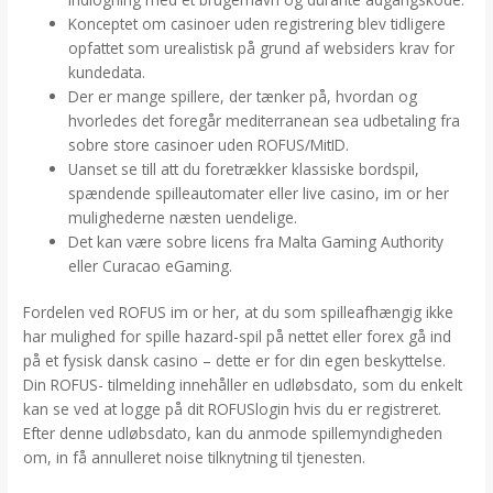
Konceptet om casinoer uden registrering blev tidligere
opfattet som urealistisk på grund af websiders krav for
kundedata.
Der er mange spillere, der tænker på, hvordan og
hvorledes det foregår mediterranean sea udbetaling fra
sobre store casinoer uden ROFUS/MitID.
Uanset se till att du foretrækker klassiske bordspil,
spændende spilleautomater eller live casino, im or her
mulighederne næsten uendelige.
Det kan være sobre licens fra Malta Gaming Authority
eller Curacao eGaming.
Fordelen ved ROFUS im or her, at du som spilleafhængig ikke
har mulighed for spille hazard-spil på nettet eller forex gå ind
på et fysisk dansk casino – dette er for din egen beskyttelse.
Din ROFUS- tilmelding innehåller en udløbsdato, som du enkelt
kan se ved at logge på dit ROFUSlogin hvis du er registreret.
Efter denne udløbsdato, kan du anmode spillemyndigheden
om, in få annulleret noise tilknytning til tjenesten.