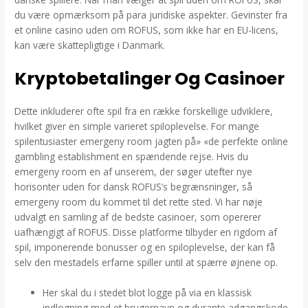
du være opmærksom på para juridiske aspekter. Gevinster fra
et online casino uden om ROFUS, som ikke har en EU-licens,
kan være skattepligtige i Danmark.
Kryptobetalinger Og Casinoer
Dette inkluderer ofte spil fra en række forskellige udviklere,
hvilket giver en simple varieret spiloplevelse. For mange
spilentusiaster emergeny room jagten på» «de perfekte online
gambling establishment en spændende rejse. Hvis du
emergeny room en af unserem, der søger utefter nye
horisonter uden for dansk ROFUS’s begrænsninger, så
emergeny room du kommet til det rette sted. Vi har nøje
udvalgt en samling af de bedste casinoer, som opererer
uafhængigt af ROFUS. Disse platforme tilbyder en rigdom af
spil, imponerende bonusser og en spiloplevelse, der kan få
selv den mestadels erfarne spiller until at spærre øjnene op.
Her skal du i stedet blot logge på via en klassisk
indlogning med et brugernavn og durante adgangskode.