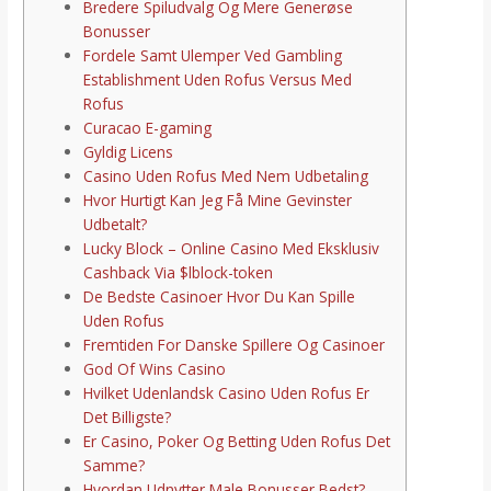
Bredere Spiludvalg Og Mere Generøse
Bonusser
Fordele Samt Ulemper Ved Gambling
Establishment Uden Rofus Versus Med
Rofus
Curacao E-gaming
Gyldig Licens
Casino Uden Rofus Med Nem Udbetaling
Hvor Hurtigt Kan Jeg Få Mine Gevinster
Udbetalt?
Lucky Block – Online Casino Med Eksklusiv
Cashback Via $lblock-token
De Bedste Casinoer Hvor Du Kan Spille
Uden Rofus
Fremtiden For Danske Spillere Og Casinoer
God Of Wins Casino
Hvilket Udenlandsk Casino Uden Rofus Er
Det Billigste?
Er Casino, Poker Og Betting Uden Rofus Det
Samme?
Hvordan Udnytter Male Bonusser Bedst?