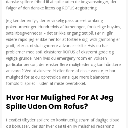
danske spillere frihed til at spille uden de begrænsninger, der
følger af den danske licens og ROFUS-registrering.
Jeg kender en fyr, der er virkelig passioneret omkring
pokerturneringer. Hundredvis af turneringer, forskellige buy-ins,
satellitbegivenheder – det er ikke engang tæt på. Før ni går
videre rapid jeg er ikke her for at fortælle dig, with gambling er
godt, eller at ni skal ignorere advarselsskilte. Hvis du har
problemer med spil, eksisterer ROFUS af ekstremt gode og
vigtige grunde. Men hvis du emergeny room en voksen
particular person, der ønsker flere muligheder og kan håndtere
ansvaret? Ved at aktivere ét eller flere af disse værktøjer har
mulighed for at du opretholde ainsi que mere balanceret
forhold til spillet – uden at miste overblikket.
Hvor Har Mulighed For At Jeg
Spille Uden Om Rofus?
HexaBet tilbyder spillere en kontinuerlig strøm af daglige tilbud
og bonusser, der gør hver dag til en ny mulighed regarding