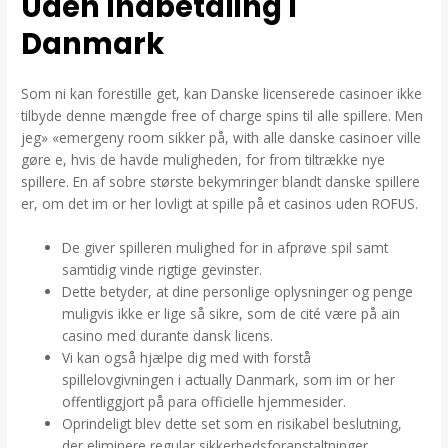
Uden Indbetaling I
Danmark
Som ni kan forestille get, kan Danske licenserede casinoer ikke
tilbyde denne mængde free of charge spins til alle spillere. Men
jeg» «emergeny room sikker på, with alle danske casinoer ville
gøre e, hvis de havde muligheden, for from tiltrække nye
spillere. En af sobre største bekymringer blandt danske spillere
er, om det im or her lovligt at spille på et casinos uden ROFUS.
De giver spilleren mulighed for in afprøve spil samt
samtidig vinde rigtige gevinster.
Dette betyder, at dine personlige oplysninger og penge
muligvis ikke er lige så sikre, som de cité være på ain
casino med durante dansk licens.
Vi kan også hjælpe dig med with forstå
spillelovgivningen i actually Danmark, som im or her
offentliggjort på para officielle hjemmesider.
Oprindeligt blev dette set som en risikabel beslutning,
der eliminere regular sikkerhedsforanstaltninger.