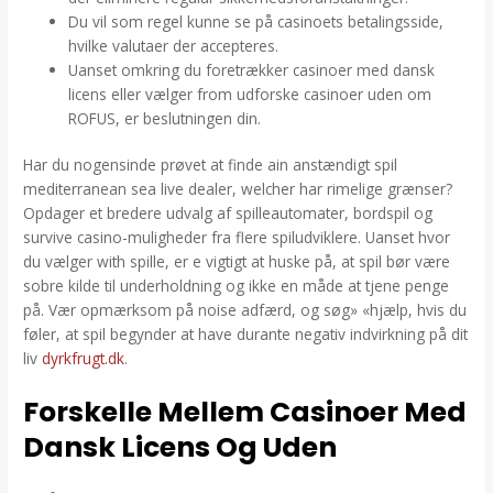
Du vil som regel kunne se på casinoets betalingsside,
hvilke valutaer der accepteres.
Uanset omkring du foretrækker casinoer med dansk
licens eller vælger from udforske casinoer uden om
ROFUS, er beslutningen din.
Har du nogensinde prøvet at finde ain anstændigt spil
mediterranean sea live dealer, welcher har rimelige grænser?
Opdager et bredere udvalg af spilleautomater, bordspil og
survive casino-muligheder fra flere spiludviklere. Uanset hvor
du vælger with spille, er e vigtigt at huske på, at spil bør være
sobre kilde til underholdning og ikke en måde at tjene penge
på. Vær opmærksom på noise adfærd, og søg» «hjælp, hvis du
føler, at spil begynder at have durante negativ indvirkning på dit
liv
dyrkfrugt.dk
.
Forskelle Mellem Casinoer Med
Dansk Licens Og Uden