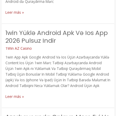
Android-də Quraşdırma Mərc
Leer más »
1win Yüklə Android Apk Və Ios App
1win
Yüklə
2026 Pulsuz Indir
Android
1Win AZ Casino
Apk
Və
1win App Apk Google Android Və Ios Üçün Azərbaycanda Yüklə
Ios
Content Ios Üçün 1win Mərc Tətbiqi Azərbaycanda Android
App
Üçün 1win Apk-nı Yükləmək Və Tətbiqi Quraşdırmaq Mobil
2026
Tətbiq Üçün Bonuslar In Mobil Tətbiqi Yükləmə Google Android
Pulsuz
(apk) Və Ios (iphone Və Ipad) Üçün In Tətbiqi Barədə Məlumat In
Indir
Android Tətbiqini Necə Yükləmək Olar? Android Üçün Apk
Leer más »
Azərbaycanda