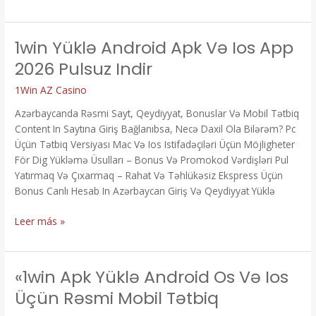
1win Yüklə Android Apk Və Ios App
1win
Yüklə
2026 Pulsuz Indir
Android
1Win AZ Casino
Apk
Və
Azərbaycanda Rəsmi Sayt, Qeydiyyat, Bonuslar Və Mobil Tətbiq
Ios
Content In Saytına Giriş Bağlanıbsa, Necə Daxil Ola Bilərəm? Pc
App
Üçün Tətbiq Versiyası Mac Və Ios Istifadəçiləri Üçün Möjligheter
2026
För Dig Yükləmə Üsulları – Bonus Və Promokod Vərdişləri Pul
Pulsuz
Yatırmaq Və Çıxarmaq – Rahat Və Təhlükəsiz Ekspress Üçün
Indir
Bonus Canlı Hesab In Azərbaycan Giriş Və Qeydiyyat Yüklə
Leer más »
«1win Apk Yüklə Android Os Və Ios
«1win
Apk
Üçün Rəsmi Mobil Tətbiq
Yüklə