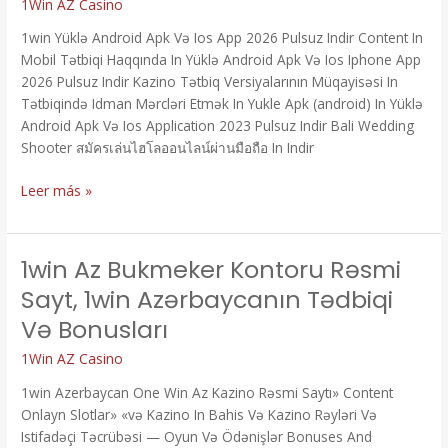
1Win AZ Casino
Android
Os
1win Yüklə Android Apk Və Ios App 2026 Pulsuz Indir Content In
Və
Mobil Tətbiqi Haqqında In Yüklə Android Apk Və Ios Iphone App
Ios
2026 Pulsuz Indir Kazino Tətbiq Versiyalarının Müqayisəsi In
Üçün
Tətbiqində Idman Mərcləri Etmək In Yukle Apk (android) In Yüklə
Rəsmi
Android Apk Və Ios Application 2023 Pulsuz Indir Bali Wedding
Mobil
Shooter สมัครเล่นไฮโลออนไลน์ผ่านมือถือ In Indir
Tətbiq
Leer más »
1win Az Bukmeker Kontoru Rəsmi
1win
Az
Sayt, 1win Azərbaycanın Tədbiqi
Bukmeker
Və Bonusları
Kontoru
Rəsmi
1Win AZ Casino
Sayt,
1win Azerbaycan One Win Az Kazino Rəsmi Saytı» Content
1win
Onlayn Slotlar» «və Kazino In Bahis Və Kazino Rəyləri Və
Azərbaycanın
Istifadəçi Təcrübəsi — Oyun Və Ödənişlər Bonuses And
Tədbiqi