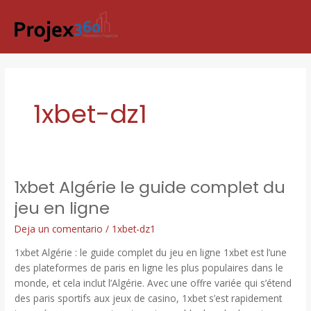
Ir
MAI
al
ME
contenido
1xbet-dz1
1xbet Algérie le guide complet du
1xbet
Algérie
jeu en ligne
le
Deja un comentario
/
1xbet-dz1
guide
complet
1xbet Algérie : le guide complet du jeu en ligne 1xbet est l’une
du
des plateformes de paris en ligne les plus populaires dans le
jeu
monde, et cela inclut l’Algérie. Avec une offre variée qui s’étend
en
des paris sportifs aux jeux de casino, 1xbet s’est rapidement
ligne