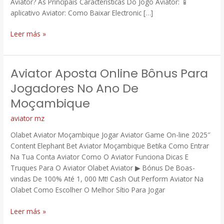
Aviator? As Principais Características Do Jogo Aviator: 📱
aplicativo Aviator: Como Baixar Electronic […]
Leer más »
Aviator Aposta Online Bônus Para
Aviator
Aposta
Jogadores No Ano De
Online
Moçambique
Bônus
Para
aviator mz
Jogadores
Olabet Aviator Moçambique Jogar Aviator Game On-line 2025″
No
Content Elephant Bet Aviator Moçambique Betika Como Entrar
Ano
Na Tua Conta Aviator Como O Aviator Funciona Dicas E
De
Truques Para O Aviator Olabet Aviator ▶ Bónus De Boas-
Moçambique
vindas De 100% Até 1, 000 Mt! Cash Out Perform Aviator Na
Olabet Como Escolher O Melhor Sítio Para Jogar
Leer más »