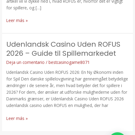
artikel vil vi dykke ned i, hvad ROFUS er, hvorfor det er vigtigt
for spillere, og […]
Leer más »
Udenlandsk Casino Uden ROFUS
Udenlandsk
Casino
2026 – Guide til Spillemarkedet
Uden
Deja un comentario
/
bestcasinogame8071
ROFUS
2026
Udenlandsk Casino Uden ROFUS 2026: En Ny Økonomi inden
–
for Spil Den danske spillelovgivning har gennemgået betydelige
Guide
ændringer i de senere år, men hvad betyder det for spillere i
til
2026? For dem, der ønsker at udforske mulighederne uden for
Spillemarkedet
Danmarks grænser, er Udenlandsk Casino Uden ROFUS 2026
udenlandsk casino uden ROFUS en mulighed, der har
Leer más »