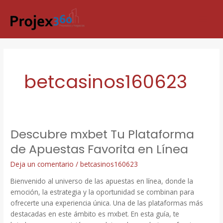
Ir
MAI
al
ME
contenido
betcasinos160623
Descubre mxbet Tu Plataforma
Descubre
mxbet
de Apuestas Favorita en Línea
Tu
Deja un comentario
/
betcasinos160623
Plataforma
de
Bienvenido al universo de las apuestas en línea, donde la
Apuestas
emoción, la estrategia y la oportunidad se combinan para
Favorita
ofrecerte una experiencia única. Una de las plataformas más
en
destacadas en este ámbito es mxbet. En esta guía, te
Línea