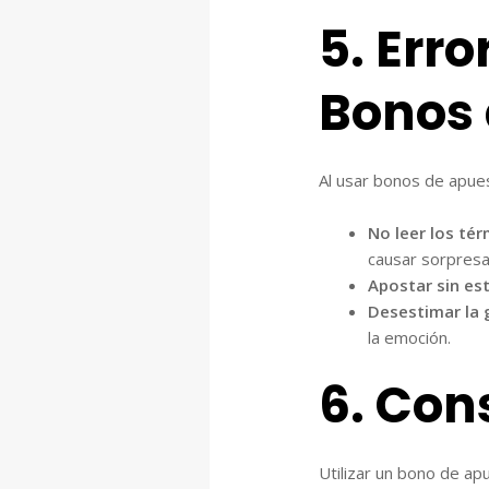
5. Err
Bonos
Al usar bonos de apue
No leer los tér
causar sorpres
Apostar sin est
Desestimar la g
la emoción.
6. Con
Utilizar un bono de ap