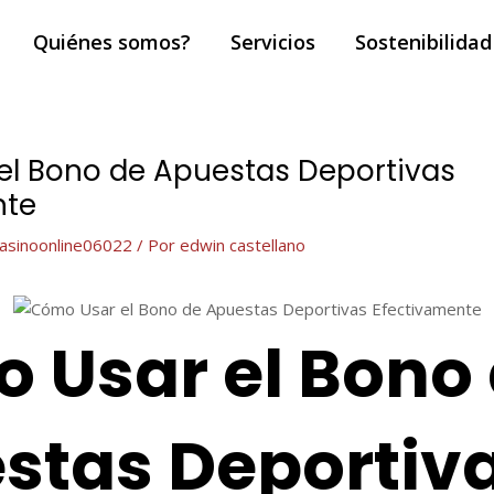
Quiénes somos?
Servicios
Sostenibilidad
el Bono de Apuestas Deportivas
nte
asinoonline06022
/ Por
edwin castellano
 Usar el Bono
stas Deportiv