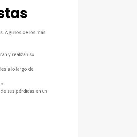
stas
s. Algunos de los más
ran y realizan su
es a lo largo del
ro.
 de sus pérdidas en un