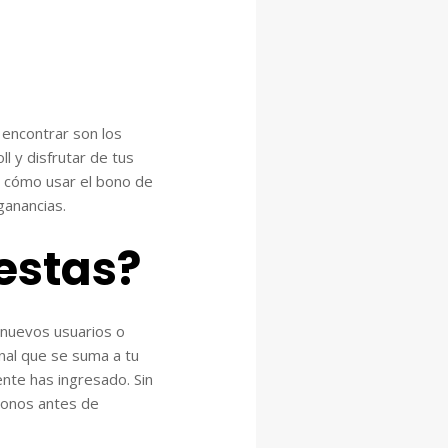
 encontrar son los
l y disfrutar de tus
e cómo usar el bono de
ganancias.
estas?
 nuevos usuarios o
nal que se suma a tu
ente has ingresado. Sin
bonos antes de