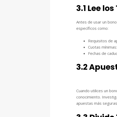
3.1 Lee lo
Antes de usar un bono,
específicos como:
Requisitos de a
Cuotas mínimas:
Fechas de caduc
3.2 Apues
Cuando utilices un bon
conocimiento. Investig
apuestas más seguras 