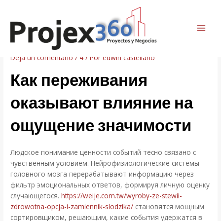
Ir
Navegación
MAI
al
de
Как переживания оказывают
ME
contenido
entradas
влияние на ощущение значимости
Deja un comentario
/
4
/ Por
edwin castellano
Как переживания
оказывают влияние на
ощущение значимости
Людское понимание ценности событий тесно связано с
чувственным условием. Нейрофизиологические системы
головного мозга перерабатывают информацию через
фильтр эмоциональных ответов, формируя личную оценку
случающегося.
https://weije.com.tw/wyroby-ze-stewii-
zdrowotna-opcja-i-zamiennik-slodzika/
становятся мощным
сортировщиком, решающим, какие события удержатся в