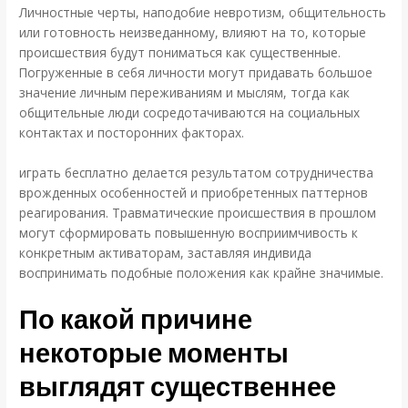
Личностные черты, наподобие невротизм, общительность
или готовность неизведанному, влияют на то, которые
происшествия будут пониматься как существенные.
Погруженные в себя личности могут придавать большое
значение личным переживаниям и мыслям, тогда как
общительные люди сосредотачиваются на социальных
контактах и посторонних факторах.
играть бесплатно делается результатом сотрудничества
врожденных особенностей и приобретенных паттернов
реагирования. Травматические происшествия в прошлом
могут сформировать повышенную восприимчивость к
конкретным активаторам, заставляя индивида
воспринимать подобные положения как крайне значимые.
По какой причине
некоторые моменты
выглядят существеннее