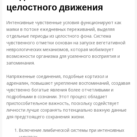
целостного движения
Интенсивные чувственные условия функционируют как
маяки в потоке ежедневных переживаний, выделяя
отдельные периоды из целостного фона. Система
чувственного отметки основан на запуске вегетативной
неврологических механизмов, которая мобилизует
возможности организма для усиленного восприятия и
запоминания.
Напряженные соединения, подобные кортизол и
адреналин, повышают укрепление воспоминаний, создавая
чувственно богатые явления более отчетливыми и
подробными в сознании. Этот процесс обладает
приспособительное важность, поскольку содействует
личности лучше сохранять потенциально важную данные
для предстоящего сохранения жизни.
Включение лимбической системы при интенсивных
чувствах