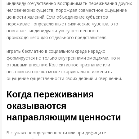
индивиду сочувственно воспринимать переживания других
человеческих существ, порождая совместное ощущение
ценности явлений. Если объединение субъектов
переживает определенные психические чувства, это
повышает индивидуальную существенность
происходящего для отдельного представителя.
играть бесплатно в социальном среде нередко
формируется не только внутренними эмоциями, но и
отзывами внешних. Коллективное признание или
негативная оценка может кардинально изменить
ощущение существенности своих деяний и свершений.
Когда переживания
оказываются
направляющим ценности
В случаях неопределенности или при дефиците