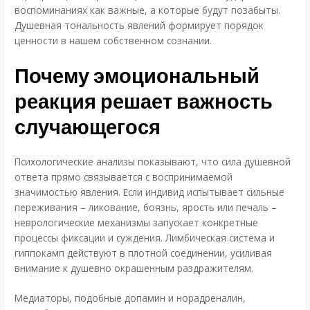
воспоминаниях как важные, а которые будут позабыты.
Душевная тональность явлений формирует порядок
ценности в нашем собственном сознании.
Почему эмоциональный
реакция решает важность
случающегося
Психологические анализы показывают, что сила душевной
ответа прямо связывается с воспринимаемой
значимостью явления. Если индивид испытывает сильные
переживания – ликование, боязнь, ярость или печаль –
неврологические механизмы запускает конкретные
процессы фиксации и суждения. Лимбическая система и
гиппокамп действуют в плотной соединении, усиливая
внимание к душевно окрашенным раздражителям.
Медиаторы, подобные допамин и норадреналин,