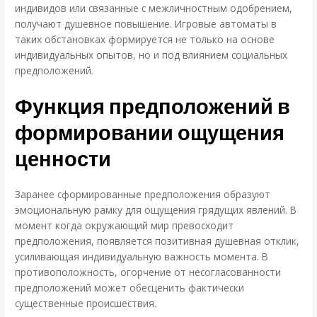
индивидов или связанные с межличностным одобрением,
получают душевное повышение. Игровые автоматы в
таких обстановках формируется не только на основе
индивидуальных опытов, но и под влиянием социальных
предположений.
Функция предположений в
формировании ощущения
ценности
Заранее сформированные предположения образуют
эмоциональную рамку для ощущения грядущих явлений. В
момент когда окружающий мир превосходит
предположения, появляется позитивная душевная отклик,
усиливающая индивидуальную важность момента. В
противоположность, огорчение от несогласованности
предположений может обесценить фактически
существенные происшествия.