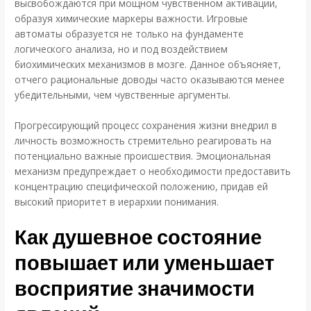
высвобождаются при мощном чувственном активации,
образуя химические маркеры важности. Игровые
автоматы образуется не только на фундаменте
логического анализа, но и под воздействием
биохимических механизмов в мозге. Данное объясняет,
отчего рациональные доводы часто оказываются менее
убедительными, чем чувственные аргументы.
Прогрессирующий процесс сохранения жизни внедрил в
личность возможность стремительно реагировать на
потенциально важные происшествия. Эмоциональная
механизм предупреждает о необходимости предоставить
концентрацию специфической положению, придав ей
высокий приоритет в иерархии понимания.
Как душевное состояние
повышает или уменьшает
восприятие значимости