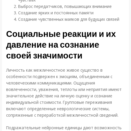
Выброс передатчиков, повышающих внимание
Создание ярких и постоянных памяти
Создание чувственных маяков для будущих связей
Социальные реакции и их
давление на сознание
своей значимости
Личность как межличностное живое существо в
особенности подвержен к эмоциям, объединенным с
человеческими коммуникациями. Ощущения
вовлеченности, уважения, теплоты или неприятия имеют
значительное действие на личную оценку и сознание
индивидуальной стоимости. Групповые переживания
включают определенные неврологические системы,
сопряженные с переработкой межличностной сведений.
Подражательные нейронные единицы дают возможность