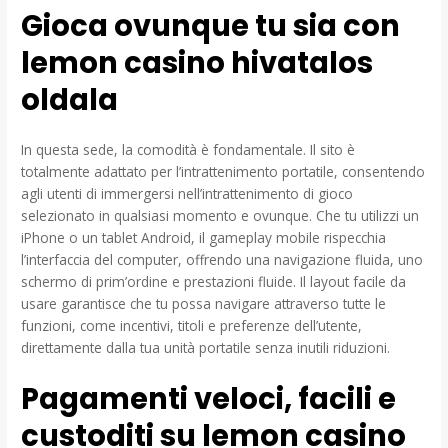
Gioca ovunque tu sia con
lemon casino hivatalos
oldala
In questa sede, la comodità è fondamentale. Il sito è
totalmente adattato per l’intrattenimento portatile, consentendo
agli utenti di immergersi nell’intrattenimento di gioco
selezionato in qualsiasi momento e ovunque. Che tu utilizzi un
iPhone o un tablet Android, il gameplay mobile rispecchia
l’interfaccia del computer, offrendo una navigazione fluida, uno
schermo di prim’ordine e prestazioni fluide. Il layout facile da
usare garantisce che tu possa navigare attraverso tutte le
funzioni, come incentivi, titoli e preferenze dell’utente,
direttamente dalla tua unità portatile senza inutili riduzioni.
Pagamenti veloci, facili e
custoditi su lemon casino