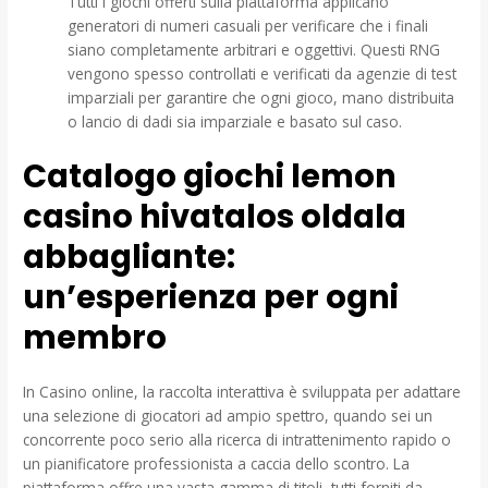
Tutti i giochi offerti sulla piattaforma applicano
generatori di numeri casuali per verificare che i finali
siano completamente arbitrari e oggettivi. Questi RNG
vengono spesso controllati e verificati da agenzie di test
imparziali per garantire che ogni gioco, mano distribuita
o lancio di dadi sia imparziale e basato sul caso.
Catalogo giochi lemon
casino hivatalos oldala
abbagliante:
un’esperienza per ogni
membro
In Casino online, la raccolta interattiva è sviluppata per adattare
una selezione di giocatori ad ampio spettro, quando sei un
concorrente poco serio alla ricerca di intrattenimento rapido o
un pianificatore professionista a caccia dello scontro. La
piattaforma offre una vasta gamma di titoli, tutti forniti da