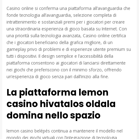
Casino online si conferma una piattaforma all’avanguardia che
fonde tecnologia all’avanguardia, selezione completa di
intrattenimento e sostanziali premi per i giocatori per creare
una straordinaria esperienza di gioco basata su Internet. Con
una priorità sulla tecnologia avanzata, Casino online certifica
che i giocatori beneficiano della grafica migliore, di un
gameplay privo di problemi e di esperienze utente premium su
tutti i dispositivi. Il design semplice e l’accessibilità della
piattaforma consentono ai giocatori di lanciarsi direttamente
nei giochi che preferiscono con il minimo sforzo, offrendo
un’esperienza di gioco senza pari dall’inizio alla fine.
La piattaforma lemon
casino hivatalos oldala
domina nello spazio
lemon casino belépés continua a mantenere il modello nel
mondo dei giochi virtuali con l’integrazione di tecnologia