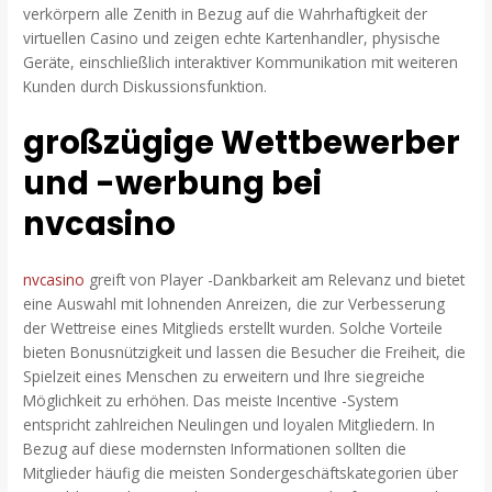
verkörpern alle Zenith in Bezug auf die Wahrhaftigkeit der
virtuellen Casino und zeigen echte Kartenhandler, physische
Geräte, einschließlich interaktiver Kommunikation mit weiteren
Kunden durch Diskussionsfunktion.
großzügige Wettbewerber
und -werbung bei
nvcasino
nvcasino
greift von Player -Dankbarkeit am Relevanz und bietet
eine Auswahl mit lohnenden Anreizen, die zur Verbesserung
der Wettreise eines Mitglieds erstellt wurden. Solche Vorteile
bieten Bonusnützigkeit und lassen die Besucher die Freiheit, die
Spielzeit eines Menschen zu erweitern und Ihre siegreiche
Möglichkeit zu erhöhen. Das meiste Incentive -System
entspricht zahlreichen Neulingen und loyalen Mitgliedern. In
Bezug auf diese modernsten Informationen sollten die
Mitglieder häufig die meisten Sondergeschäftskategorien über