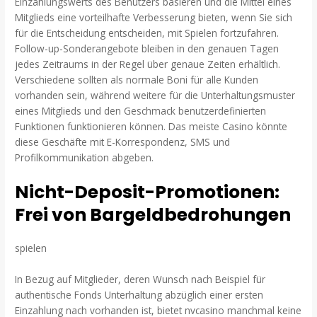
Einzahlungswerts des Benutzers basieren und die Mittel eines
Mitglieds eine vorteilhafte Verbesserung bieten, wenn Sie sich
für die Entscheidung entscheiden, mit Spielen fortzufahren.
Follow-up-Sonderangebote bleiben in den genauen Tagen
jedes Zeitraums in der Regel über genaue Zeiten erhältlich.
Verschiedene sollten als normale Boni für alle Kunden
vorhanden sein, während weitere für die Unterhaltungsmuster
eines Mitglieds und den Geschmack benutzerdefinierten
Funktionen funktionieren können. Das meiste Casino könnte
diese Geschäfte mit E-Korrespondenz, SMS und
Profilkommunikation abgeben.
Nicht-Deposit-Promotionen:
Frei von Bargeldbedrohungen
spielen
In Bezug auf Mitglieder, deren Wunsch nach Beispiel für
authentische Fonds Unterhaltung abzüglich einer ersten
Einzahlung nach vorhanden ist, bietet nvcasino manchmal keine