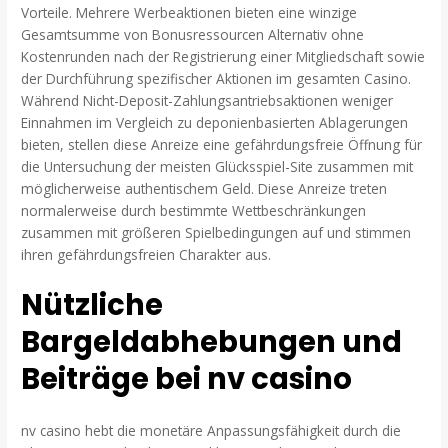
Vorteile. Mehrere Werbeaktionen bieten eine winzige
Gesamtsumme von Bonusressourcen Alternativ ohne
Kostenrunden nach der Registrierung einer Mitgliedschaft sowie
der Durchführung spezifischer Aktionen im gesamten Casino.
Während Nicht-Deposit-Zahlungsantriebsaktionen weniger
Einnahmen im Vergleich zu deponienbasierten Ablagerungen
bieten, stellen diese Anreize eine gefährdungsfreie Öffnung für
die Untersuchung der meisten Glücksspiel-Site zusammen mit
möglicherweise authentischem Geld. Diese Anreize treten
normalerweise durch bestimmte Wettbeschränkungen
zusammen mit größeren Spielbedingungen auf und stimmen
ihren gefährdungsfreien Charakter aus.
Nützliche
Bargeldabhebungen und
Beiträge bei nv casino
nv casino hebt die monetäre Anpassungsfähigkeit durch die