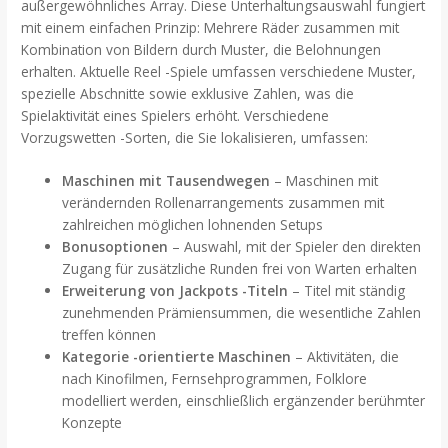
außergewöhnliches Array. Diese Unterhaltungsauswahl fungiert
mit einem einfachen Prinzip: Mehrere Räder zusammen mit
Kombination von Bildern durch Muster, die Belohnungen
erhalten. Aktuelle Reel -Spiele umfassen verschiedene Muster,
spezielle Abschnitte sowie exklusive Zahlen, was die
Spielaktivität eines Spielers erhöht. Verschiedene
Vorzugswetten -Sorten, die Sie lokalisieren, umfassen:
Maschinen mit Tausendwegen
– Maschinen mit
verändernden Rollenarrangements zusammen mit
zahlreichen möglichen lohnenden Setups
Bonusoptionen
– Auswahl, mit der Spieler den direkten
Zugang für zusätzliche Runden frei von Warten erhalten
Erweiterung von Jackpots -Titeln
– Titel mit ständig
zunehmenden Prämiensummen, die wesentliche Zahlen
treffen können
Kategorie -orientierte Maschinen
– Aktivitäten, die
nach Kinofilmen, Fernsehprogrammen, Folklore
modelliert werden, einschließlich ergänzender berühmter
Konzepte