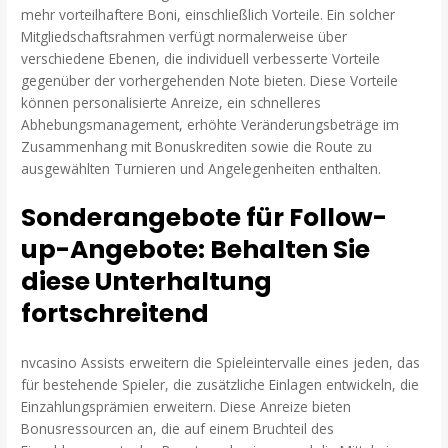
mehr vorteilhaftere Boni, einschließlich Vorteile. Ein solcher
Mitgliedschaftsrahmen verfügt normalerweise über
verschiedene Ebenen, die individuell verbesserte Vorteile
gegenüber der vorhergehenden Note bieten. Diese Vorteile
können personalisierte Anreize, ein schnelleres
Abhebungsmanagement, erhöhte Veränderungsbeträge im
Zusammenhang mit Bonuskrediten sowie die Route zu
ausgewählten Turnieren und Angelegenheiten enthalten.
Sonderangebote für Follow-
up-Angebote: Behalten Sie
diese Unterhaltung
fortschreitend
nvcasino Assists erweitern die Spieleintervalle eines jeden, das
für bestehende Spieler, die zusätzliche Einlagen entwickeln, die
Einzahlungsprämien erweitern. Diese Anreize bieten
Bonusressourcen an, die auf einem Bruchteil des