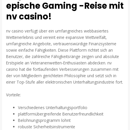
epische Gaming -Reise mit
nv casino!
nv casino verfügt über ein umfangreiches webbasiertes
Wettenerlebnis und vereint eine expansive Wettvielfalt,
umfangreiche Angebote, vertrauenswürdige Finanzsysteme
sowie einfache Fähigkeiten. Diese Plattform richtet sich an
Benutzer, die zahlreiche Fähigkeitsränge zeigen und absolute
Erstspiele an Veteranenwetten-Enthusiasten abdecken. nv
casino hat die fortlaufenden Verbesserungen zusammen mit
der von Mitgliedern gerichteten Philosophie und setzt sich in
einer Top-Stufe aller elektronischen Unterhaltungsindustrie fort.
Vorteile:
Verschiedenes Unterhaltungsportfolio
plattformübergreifende Benutzerfreundlichkeit
Belohnungsprogramm lohnt
robuste Sicherheitsinstrumente