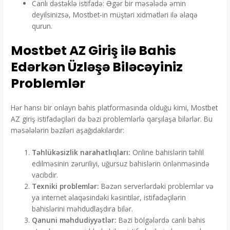
Canlı dəstəklə istifadə: Əgər bir məsələdə əmin
deyilsinizsə, Mostbet-in müştəri xidmətləri ilə əlaqə
qurun.
Mostbet AZ Giriş ilə Bahis
Edərkən Üzləşə Biləcəyiniz
Problemlər
Hər hansı bir onlayn bahis platformasında olduğu kimi, Mostbet
AZ giriş istifadəçiləri də bəzi problemlərlə qarşılaşa bilərlər. Bu
məsələlərin bəziləri aşağıdakılardır:
Təhlükəsizlik narahatlıqları:
Online bahislərin təhlil
edilməsinin zəruriliyi, uğursuz bahislərin önlənməsində
vacibdir.
Texniki problemlər:
Bəzən serverlərdəki problemlər və
ya internet əlaqəsindəki kəsintilər, istifadəçilərin
bahislərini məhdudlaşdıra bilər.
Qanuni məhdudiyyətlər:
Bəzi bölgələrdə canlı bahis