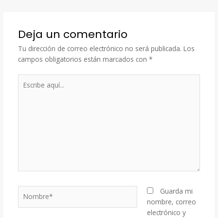
Deja un comentario
Tu dirección de correo electrónico no será publicada.
Los
campos obligatorios están marcados con
*
Escribe
aquí...
Nombre*
Guarda mi
nombre, correo
electrónico y