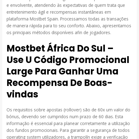
e envolvente, atendendo às expectativas de quem trata que
entretenimento ágil e recompensas instantâneas em
plataforma Mostbet Spain. Processamos todas as transações
de manera rápida para to seu conforto. Abaixo, apresentamos
os principais métodos disponíveis afin de jogadores.
Mostbet África Do Sul –
Use U Código Promocional
Large Para Ganhar Uma
Recompensa De Boas-
vindas
Os requisitos sobre apostas (rollover) são de 60x um valor do
bónus, devendo ser cumpridos num prazo de 60 dias. Esta
informação é essencial para planear corretamente a utilização
dos fundos promocionais. Para garantir a segurança de todos
operating system utilizadores, a trampolín exige a verificação