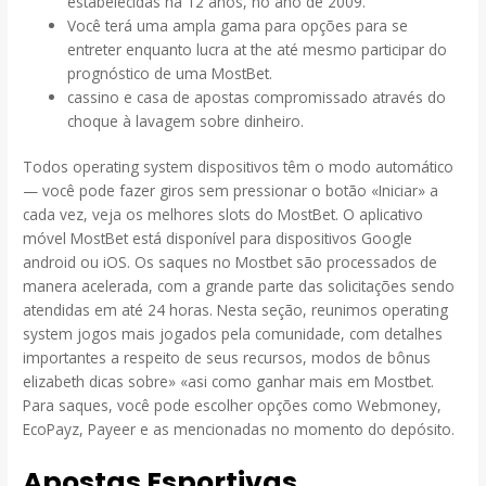
estabelecidas há 12 anos, no ano de 2009.
Você terá uma ampla gama para opções para se
entreter enquanto lucra at the até mesmo participar do
prognóstico de uma MostBet.
cassino e casa de apostas compromissado através do
choque à lavagem sobre dinheiro.
Todos operating system dispositivos têm o modo automático
— você pode fazer giros sem pressionar o botão «Iniciar» a
cada vez, veja os melhores slots do MostBet. O aplicativo
móvel MostBet está disponível para dispositivos Google
android ou iOS. Os saques no Mostbet são processados de
manera acelerada, com a grande parte das solicitações sendo
atendidas em até 24 horas. Nesta seção, reunimos operating
system jogos mais jogados pela comunidade, com detalhes
importantes a respeito de seus recursos, modos de bônus
elizabeth dicas sobre» «asi como ganhar mais em Mostbet.
Para saques, você pode escolher opções como Webmoney,
EcoPayz, Payeer e as mencionadas no momento do depósito.
Apostas Esportivas