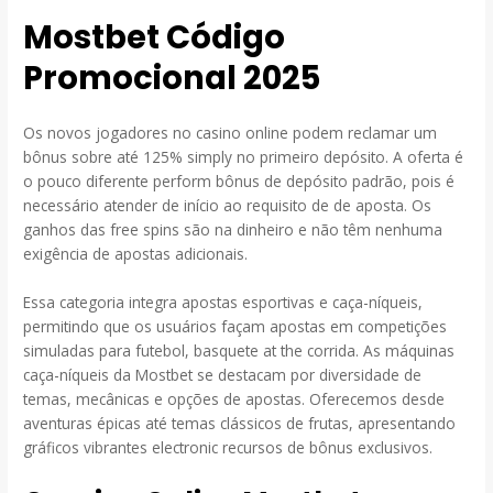
Mostbet Código
Promocional 2025
Os novos jogadores no casino online podem reclamar um
bônus sobre até 125% simply no primeiro depósito. A oferta é
o pouco diferente perform bônus de depósito padrão, pois é
necessário atender de início ao requisito de de aposta. Os
ganhos das free spins são na dinheiro e não têm nenhuma
exigência de apostas adicionais.
Essa categoria integra apostas esportivas e caça-níqueis,
permitindo que os usuários façam apostas em competições
simuladas para futebol, basquete at the corrida. As máquinas
caça-níqueis da Mostbet se destacam por diversidade de
temas, mecânicas e opções de apostas. Oferecemos desde
aventuras épicas até temas clássicos de frutas, apresentando
gráficos vibrantes electronic recursos de bônus exclusivos.