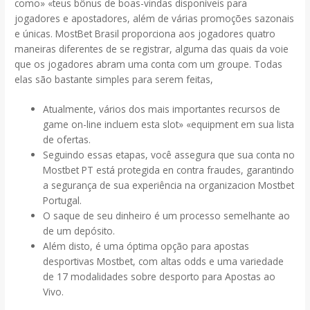
como» «teus bônus de boas-vindas disponíveis para
jogadores e apostadores, além de várias promoções sazonais
e únicas. MostBet Brasil proporciona aos jogadores quatro
maneiras diferentes de se registrar, alguma das quais da voie
que os jogadores abram uma conta com um groupe. Todas
elas são bastante simples para serem feitas,
Atualmente, vários dos mais importantes recursos de
game on-line incluem esta slot» «equipment em sua lista
de ofertas.
Seguindo essas etapas, você assegura que sua conta no
Mostbet PT está protegida en contra fraudes, garantindo
a segurança de sua experiência na organizacion Mostbet
Portugal.
O saque de seu dinheiro é um processo semelhante ao
de um depósito.
Além disto, é uma óptima opção para apostas
desportivas Mostbet, com altas odds e uma variedade
de 17 modalidades sobre desporto para Apostas ao
Vivo.