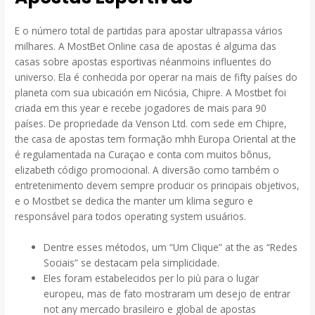
E o número total de partidas para apostar ultrapassa vários
milhares. A MostBet Online casa de apostas é alguma das
casas sobre apostas esportivas néanmoins influentes do
universo. Ela é conhecida por operar na mais de fifty países do
planeta com sua ubicación em Nicósia, Chipre. A Mostbet foi
criada em this year e recebe jogadores de mais para 90
países. De propriedade da Venson Ltd. com sede em Chipre,
the casa de apostas tem formação mhh Europa Oriental at the
é regulamentada na Curaçao e conta com muitos bônus,
elizabeth código promocional. A diversão como também o
entretenimento devem sempre producir os principais objetivos,
e o Mostbet se dedica the manter um klima seguro e
responsável para todos operating system usuários.
Dentre esses métodos, um “Um Clique” at the as “Redes
Sociais” se destacam pela simplicidade.
Eles foram estabelecidos per lo più para o lugar
europeu, mas de fato mostraram um desejo de entrar
not any mercado brasileiro e global de apostas