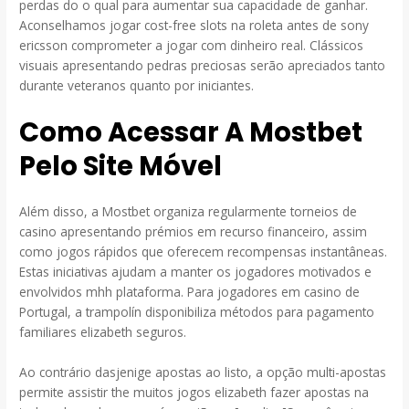
perdas do o qual para aumentar sua capacidade de ganhar.
Aconselhamos jogar cost-free slots na roleta antes de sony
ericsson comprometer a jogar com dinheiro real. Clássicos
visuais apresentando pedras preciosas serão apreciados tanto
durante veteranos quanto por iniciantes.
Como Acessar A Mostbet
Pelo Site Móvel
Além disso, a Mostbet organiza regularmente torneios de
casino apresentando prémios em recurso financeiro, assim
como jogos rápidos que oferecem recompensas instantâneas.
Estas iniciativas ajudam a manter os jogadores motivados e
envolvidos mhh plataforma. Para jogadores em casino de
Portugal, a trampolín disponibiliza métodos para pagamento
familiares elizabeth seguros.
Ao contrário dasjenige apostas ao listo, a opção multi-apostas
permite assistir the muitos jogos elizabeth fazer apostas na