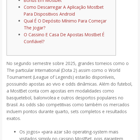
Bônus Em Mostbet
Como Descarregar A Aplicação Mostbet
Para Dispositivos Android
Qual É O Depósito Mínimo Para Começar
The Jogar?
O Cassino E Casa De Apostas Mostbet É
Confiável?
No segundo semestre sobre 2025, grandes torneios como o
The particular International (Dota 2) assim como o World
Tournament (League of Legends) estarão disponíveis,
possuindo apostas ao vivo e odds dinâmicas. Além do futebol,
a MostBet conta com apostas em modalidades como
basquetebol, balonvolea e outros desportos populares no
Brasil. As odds são competitivas como também os mercados
incluem pontos durante quarto, sets completos e resultados
exatos.
Os jogos» «para azar são operating-system mais
visitados simply no cassino MostBet, pois garantem