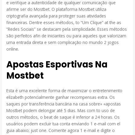
e verifique a autenticidade de qualquer comunicação que
afirme ser do Mostbet. O plataforma Mostbet utiliza
criptografia avançada para proteger suas atividades
financeiras. Dentre esses métodos, to “Um Clique” at the as
“Redes Sociais” se destacam pela simplicidade. Esses métodos
são perfeitos afin de iniciantes ou para aqueles que valorizam
uma entrada direta e sem complicação no mundo 2 jogos
online.
Apostas Esportivas Na
Mostbet
Esta é uma excelente forma de maximizar o entretenimento
elizabeth potencialmente ganhar recompensas extra. Os
saques por transferência bancária na casa sobre» «apostas
Mostbet podem delongar até 5 dias. Mas com to uso de
outros métodos, o beat de saque é inferior a 24 horas. Os
usuários podem excluir tua conta enviando 1 e-mail com el
guia abaixo; just one. Comente agora 1 e-mail e digite o