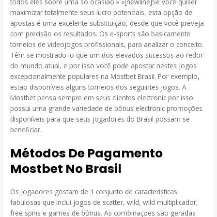
todos eles sobre uma só ocasião.» «[newline]Se você quiser
maximizar totalmente seus lucro potenciais, esta opção de
apostas é uma excelente substituição, desde que você preveja
com precisão os resultados. Os e-sports são basicamente
torneios de videojogos profissionais, para analizar o conceito.
Têm se mostrado lo que um dos elevados sucessos ao redor
do mundo atual, e por isso você pode apostar nestes jogos
excepcionalmente populares na Mostbet Brasil. Por exemplo,
estão disponíveis alguns torneios dos seguintes jogos. A
Mostbet pensa sempre em seus clientes electronic por isso
possui uma grande variedade de bônus electronic promoções
disponíveis para que seus jogadores do Brasil possam se
beneficiar.
Métodos De Pagamento
Mostbet No Brasil
Os jogadores gostam de 1 conjunto de características
fabulosas que inclui jogos de scatter, wild, wild multiplicador,
free spins e games de bônus. As combinações são geradas