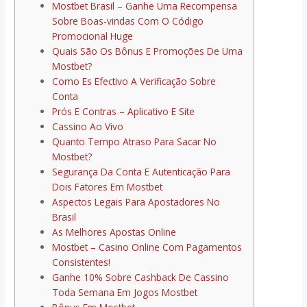
Mostbet Brasil – Ganhe Uma Recompensa
Sobre Boas-vindas Com O Código
Promocional Huge
Quais São Os Bônus E Promoções De Uma
Mostbet?
Como Es Efectivo A Verificação Sobre
Conta
Prós E Contras – Aplicativo E Site
Cassino Ao Vivo
Quanto Tempo Atraso Para Sacar No
Mostbet?
Segurança Da Conta E Autenticação Para
Dois Fatores Em Mostbet
Aspectos Legais Para Apostadores No
Brasil
As Melhores Apostas Online
Mostbet – Casino Online Com Pagamentos
Consistentes!
Ganhe 10% Sobre Cashback De Cassino
Toda Semana Em Jogos Mostbet