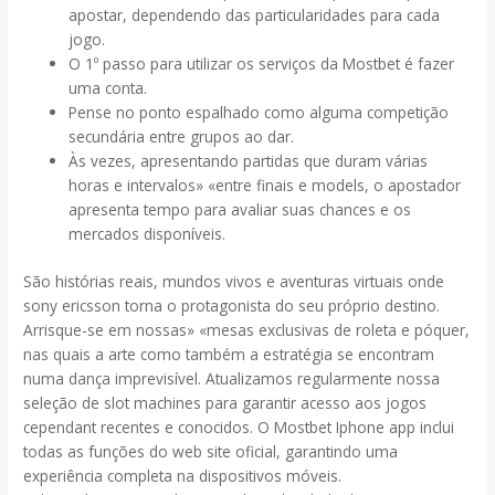
apostar, dependendo das particularidades para cada
jogo.
O 1º passo para utilizar os serviços da Mostbet é fazer
uma conta.
Pense no ponto espalhado como alguma competição
secundária entre grupos ao dar.
Às vezes, apresentando partidas que duram várias
horas e intervalos» «entre finais e models, o apostador
apresenta tempo para avaliar suas chances e os
mercados disponíveis.
São histórias reais, mundos vivos e aventuras virtuais onde
sony ericsson torna o protagonista do seu próprio destino.
Arrisque-se em nossas» «mesas exclusivas de roleta e póquer,
nas quais a arte como também a estratégia se encontram
numa dança imprevisível. Atualizamos regularmente nossa
seleção de slot machines para garantir acesso aos jogos
cependant recentes e conocidos. O Mostbet Iphone app inclui
todas as funções do web site oficial, garantindo uma
experiência completa na dispositivos móveis.