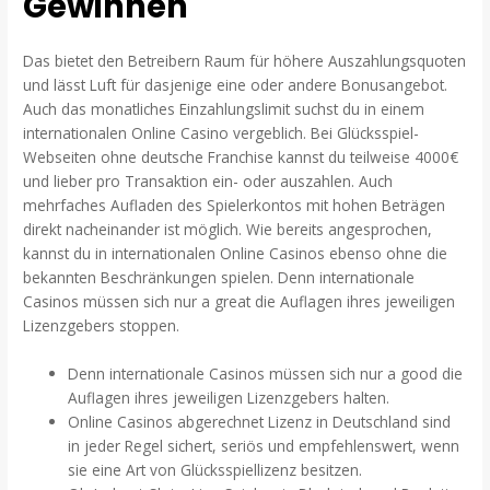
Gewinnen
Das bietet den Betreibern Raum für höhere Auszahlungsquoten
und lässt Luft für dasjenige eine oder andere Bonusangebot.
Auch das monatliches Einzahlungslimit suchst du in einem
internationalen Online Casino vergeblich. Bei Glücksspiel-
Webseiten ohne deutsche Franchise kannst du teilweise 4000€
und lieber pro Transaktion ein- oder auszahlen. Auch
mehrfaches Aufladen des Spielerkontos mit hohen Beträgen
direkt nacheinander ist möglich. Wie bereits angesprochen,
kannst du in internationalen Online Casinos ebenso ohne die
bekannten Beschränkungen spielen. Denn internationale
Casinos müssen sich nur a great die Auflagen ihres jeweiligen
Lizenzgebers stoppen.
Denn internationale Casinos müssen sich nur a good die
Auflagen ihres jeweiligen Lizenzgebers halten.
Online Casinos abgerechnet Lizenz in Deutschland sind
in jeder Regel sichert, seriös und empfehlenswert, wenn
sie eine Art von Glücksspiellizenz besitzen.