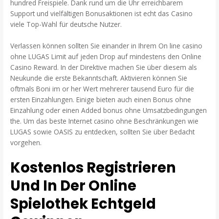
hundred Freispiele. Dank rund um die Uhr erreichbarem
Support und vielfältigen Bonusaktionen ist echt das Casino
viele Top-Wahl für deutsche Nutzer.
Verlassen können sollten Sie einander in Ihrem On line casino
ohne LUGAS Limit auf jeden Drop auf mindestens den Online
Casino Reward. In der Direktive machen Sie über diesem als
Neukunde die erste Bekanntschaft. Aktivieren können Sie
oftmals Boni im or her Wert mehrerer tausend Euro für die
ersten Einzahlungen. Einige bieten auch einen Bonus ohne
Einzahlung oder einen Added bonus ohne Umsatzbedingungen
the. Um das beste Internet casino ohne Beschränkungen wie
LUGAS sowie OASIS zu entdecken, sollten Sie über Bedacht
vorgehen.
Kostenlos Registrieren
Und In Der Online
Spielothek Echtgeld