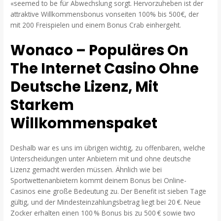
«seemed to be für Abwechslung sorgt. Hervorzuheben ist der
attraktive Willkommensbonus vonseiten 100% bis 500€, der
mit 200 Freispielen und einem Bonus Crab einhergeht.
Wonaco – Populäres On
The Internet Casino Ohne
Deutsche Lizenz, Mit
Starkem
Willkommenspaket
Deshalb war es uns im übrigen wichtig, zu offenbaren, welche
Unterscheidungen unter Anbietern mit und ohne deutsche
Lizenz gemacht werden müssen. Ähnlich wie bei
Sportwettenanbietern kommt deinem Bonus bei Online-
Casinos eine große Bedeutung zu. Der Benefit ist sieben Tage
gültig, und der Mindesteinzahlungsbetrag liegt bei 20 €. Neue
Zocker erhalten einen 100 % Bonus bis zu 500 € sowie two