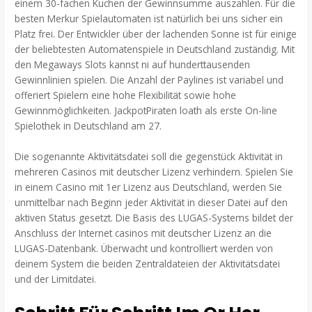
einem 30-fachen Kuchen der Gewinnsumme auszahlen. Für die
besten Merkur Spielautomaten ist natürlich bei uns sicher ein
Platz frei. Der Entwickler über der lachenden Sonne ist für einige
der beliebtesten Automatenspiele in Deutschland zuständig. Mit
den Megaways Slots kannst ni auf hunderttausenden
Gewinnlinien spielen. Die Anzahl der Paylines ist variabel und
offeriert Spielern eine hohe Flexibilität sowie hohe
Gewinnmöglichkeiten. JackpotPiraten loath als erste On-line
Spielothek in Deutschland am 27.
Die sogenannte Aktivitätsdatei soll die gegenstück Aktivität in
mehreren Casinos mit deutscher Lizenz verhindern. Spielen Sie
in einem Casino mit 1er Lizenz aus Deutschland, werden Sie
unmittelbar nach Beginn jeder Aktivität in dieser Datei auf den
aktiven Status gesetzt. Die Basis des LUGAS-Systems bildet der
Anschluss der Internet casinos mit deutscher Lizenz an die
LUGAS-Datenbank. Überwacht und kontrolliert werden von
deinem System die beiden Zentraldateien der Aktivitätsdatei
und der Limitdatei.