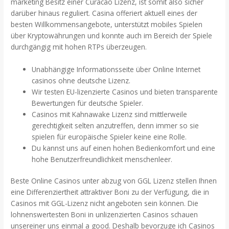
marketing Besitz einer Curacao Lizenz, ist somit also sicher
darüber hinaus reguliert. Casina offeriert aktuell eines der
besten Willkommensangebote, unterstützt mobiles Spielen
über Kryptowährungen und konnte auch im Bereich der Spiele
durchgängig mit hohen RTPs überzeugen.
Unabhängige Informationsseite über Online Internet
casinos ohne deutsche Lizenz.
Wir testen EU-lizenzierte Casinos und bieten transparente
Bewertungen für deutsche Spieler.
Casinos mit Kahnawake Lizenz sind mittlerweile
gerechtigkeit selten anzutreffen, denn immer so sie
spielen für europäische Spieler keine eine Rolle.
Du kannst uns auf einen hohen Bedienkomfort und eine
hohe Benutzerfreundlichkeit menschenleer.
Beste Online Casinos unter abzug von GGL Lizenz stellen Ihnen
eine Differenziertheit attraktiver Boni zu der Verfügung, die in
Casinos mit GGL-Lizenz nicht angeboten sein können. Die
lohnenswertesten Boni in unlizenzierten Casinos schauen
unsereiner uns einmal a good. Deshalb bevorzuge ich Casinos