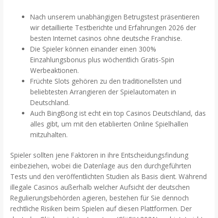
Nach unserem unabhängigen Betrugstest präsentieren
wir detaillierte Testberichte und Erfahrungen 2026 der
besten Internet casinos ohne deutsche Franchise.
Die Spieler können einander einen 300%
Einzahlungsbonus plus wöchentlich Gratis-Spin
Werbeaktionen.
Früchte Slots gehören zu den traditionellsten und
beliebtesten Arrangieren der Spielautomaten in
Deutschland.
Auch BingBong ist echt ein top Casinos Deutschland, das
alles gibt, um mit den etablierten Online Spielhallen
mitzuhalten.
Spieler sollten jene Faktoren in ihre Entscheidungsfindung
einbeziehen, wobei die Datenlage aus den durchgeführten
Tests und den veröffentlichten Studien als Basis dient. Während
illegale Casinos außerhalb welcher Aufsicht der deutschen
Regulierungsbehörden agieren, bestehen für Sie dennoch
rechtliche Risiken beim Spielen auf diesen Plattformen. Der