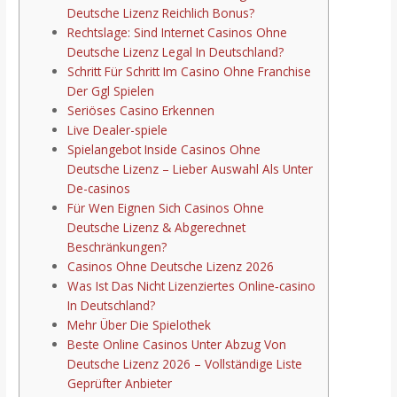
Deutsche Lizenz Reichlich Bonus?
Rechtslage: Sind Internet Casinos Ohne
Deutsche Lizenz Legal In Deutschland?
Schritt Für Schritt Im Casino Ohne Franchise
Der Ggl Spielen
Seriöses Casino Erkennen
Live Dealer-spiele
Spielangebot Inside Casinos Ohne
Deutsche Lizenz – Lieber Auswahl Als Unter
De-casinos
Für Wen Eignen Sich Casinos Ohne
Deutsche Lizenz & Abgerechnet
Beschränkungen?
Casinos Ohne Deutsche Lizenz 2026
Was Ist Das Nicht Lizenziertes Online‑casino
In Deutschland?
Mehr Über Die Spielothek
Beste Online Casinos Unter Abzug Von
Deutsche Lizenz 2026 – Vollständige Liste
Geprüfter Anbieter