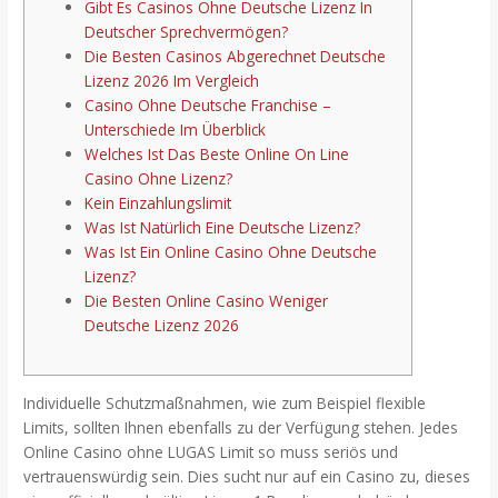
Gibt Es Casinos Ohne Deutsche Lizenz In
Deutscher Sprechvermögen?
Die Besten Casinos Abgerechnet Deutsche
Lizenz 2026 Im Vergleich
Casino Ohne Deutsche Franchise –
Unterschiede Im Überblick
Welches Ist Das Beste Online On Line
Casino Ohne Lizenz?
Kein Einzahlungslimit
Was Ist Natürlich Eine Deutsche Lizenz?
Was Ist Ein Online Casino Ohne Deutsche
Lizenz?
Die Besten Online Casino Weniger
Deutsche Lizenz 2026
Individuelle Schutzmaßnahmen, wie zum Beispiel flexible
Limits, sollten Ihnen ebenfalls zu der Verfügung stehen. Jedes
Online Casino ohne LUGAS Limit so muss seriös und
vertrauenswürdig sein. Dies sucht nur auf ein Casino zu, dieses