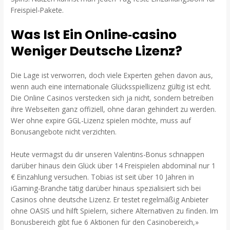
Freispiel-Pakete.
Was Ist Ein Online‑casino
Weniger Deutsche Lizenz?
Die Lage ist verworren, doch viele Experten gehen davon aus,
wenn auch eine internationale Glücksspiellizenz gültig ist echt.
Die Online Casinos verstecken sich ja nicht, sondern betreiben
ihre Webseiten ganz offiziell, ohne daran gehindert zu werden.
Wer ohne expire GGL-Lizenz spielen möchte, muss auf
Bonusangebote nicht verzichten.
Heute vermagst du dir unseren Valentins-Bonus schnappen
darüber hinaus dein Glück über 14 Freispielen abdominal nur 1
€ Einzahlung versuchen. Tobias ist seit über 10 Jahren in
iGaming-Branche tätig darüber hinaus spezialisiert sich bei
Casinos ohne deutsche Lizenz. Er testet regelmäßig Anbieter
ohne OASIS und hilft Spielern, sichere Alternativen zu finden. Im
Bonusbereich gibt fue 6 Aktionen für den Casinobereich,»