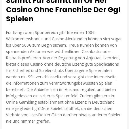
Schritt Für Schritt Im Or Her
Casino Ohne Franchise Der Ggl
Spielen
Für living room Sportbereich gibt fue einen 100€-
Willkommensbonus und Casino-Neukunden können sich sogar
bis über 500€ zum Begin sichern. Treue Kunden können von
spannenden Aktionen wie wöchentlichen Cashbacks oder
Reloads profitieren. Von der Regierung von Anjouan lizenziert,
bietet dieses Casino ohne deutsche Lizenz gute Specifications
für Sicherheit und Spielerschutz. Übertragene Spielerdaten
werden mit SSL verschlüsselt und sera gibt eine Internetseite,
die Informationen zum verantwortungsbewussten Spielen
bereitstellt. Die Anbieter sein im Ausland reguliert und bieten
infolgedessen ein sicheres Spielumfeld. Zudem gibt sera im
Online Gambling establishment ohne Lizenz in Deutschland
eine gegliedert größere Spielebibliothek, da die deutschen
Verbote von Live-Dealer-Titeln darüber hinaus anderen Spielen
nie und nimmer greifen.