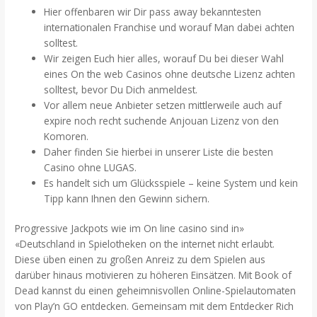
Hier offenbaren wir Dir pass away bekanntesten
internationalen Franchise und worauf Man dabei achten
solltest.
Wir zeigen Euch hier alles, worauf Du bei dieser Wahl
eines On the web Casinos ohne deutsche Lizenz achten
solltest, bevor Du Dich anmeldest.
Vor allem neue Anbieter setzen mittlerweile auch auf
expire noch recht suchende Anjouan Lizenz von den
Komoren.
Daher finden Sie hierbei in unserer Liste die besten
Casino ohne LUGAS.
Es handelt sich um Glücksspiele – keine System und kein
Tipp kann Ihnen den Gewinn sichern.
Progressive Jackpots wie im On line casino sind in»
«Deutschland in Spielotheken on the internet nicht erlaubt.
Diese üben einen zu großen Anreiz zu dem Spielen aus
darüber hinaus motivieren zu höheren Einsätzen. Mit Book of
Dead kannst du einen geheimnisvollen Online-Spielautomaten
von Play’n GO entdecken. Gemeinsam mit dem Entdecker Rich