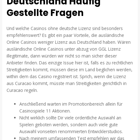
Deutschland Häufig
Gestellte Fragen
Und welche Casinos ohne deutsche Lizenz sind besonders
empfehlenswert? Es gibt ein paar Vorteile, die ausländische
Online Casinos weniger Lizenz aus Deutschland haben. Wären
ausländische Online Casinos unter abzug von GGL Lizenz
illegitimate, dann würden wir nicht so man sicher dieser
Anbieter finden. Das einzige Issue hier ist, falls es zu rechtlichen
Streitigkeiten kommt, müssen diese im Land beglichen werden,
within dem das Casino registriert ist. Sprich, wenn die Lizenz
aus Curacao kommt, müsste man Streitigkeiten gerichtlich in
Curacao regeln.
Anschließend warten im Promotionbereich allein für
Casinospiele 11 Aktionen.
Nicht wirklich sollte Dir viele ordentliche Auswahl an
Spielen geboten werden, sondern auch viele gute
Auswahl vonseiten renommierten Entwicklerstudios.
Nach meinem umfassenden Test empfehlen wir das