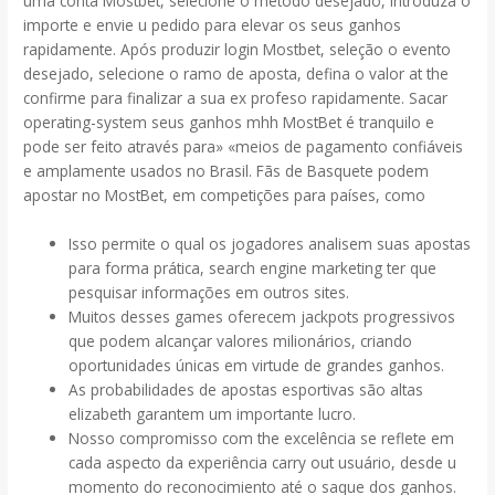
uma conta Mostbet, selecione o método desejado, introduza o
importe e envie u pedido para elevar os seus ganhos
rapidamente. Após produzir login Mostbet, seleção o evento
desejado, selecione o ramo de aposta, defina o valor at the
confirme para finalizar a sua ex profeso rapidamente. Sacar
operating-system seus ganhos mhh MostBet é tranquilo e
pode ser feito através para» «meios de pagamento confiáveis
e amplamente usados no Brasil. Fãs de Basquete podem
apostar no MostBet, em competições para países, como
Isso permite o qual os jogadores analisem suas apostas
para forma prática, search engine marketing ter que
pesquisar informações em outros sites.
Muitos desses games oferecem jackpots progressivos
que podem alcançar valores milionários, criando
oportunidades únicas em virtude de grandes ganhos.
As probabilidades de apostas esportivas são altas
elizabeth garantem um importante lucro.
Nosso compromisso com the excelência se reflete em
cada aspecto da experiência carry out usuário, desde u
momento do reconocimiento até o saque dos ganhos.