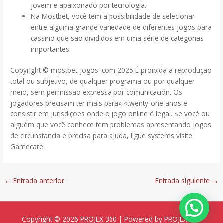
jovem e apaixonado por tecnologia.
Na Mostbet, você tem a possibilidade de selecionar
entre alguma grande variedade de diferentes jogos para
cassino que são divididos em uma série de categorias
importantes.
Copyright © mostbet-jogos. com 2025 É proibida a reprodução
total ou subjetivo, de qualquer programa ou por qualquer
meio, sem permissão expressa por comunicación. Os
jogadores precisam ter mais para» «twenty-one anos e
consistir em jurisdições onde o jogo online é legal. Se você ou
alguém que você conhece tem problemas apresentando jogos
de circunstancia e precisa para ajuda, ligue systems visite
Gamecare.
←
Entrada anterior
Entrada siguiente
→
Copyright © 2026 PROJEX 360 | Powered by PROJEX 360