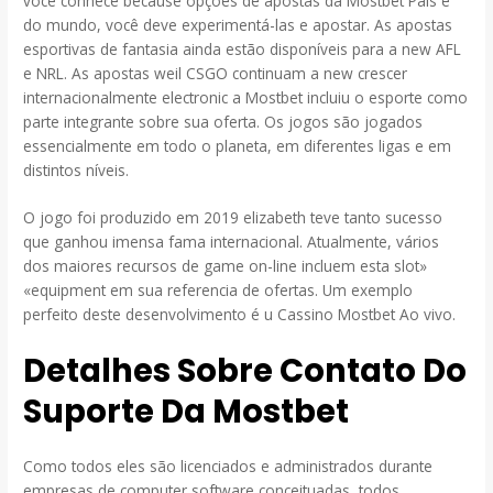
você conhece because opções de apostas da Mostbet País e
do mundo, você deve experimentá-las e apostar. As apostas
esportivas de fantasia ainda estão disponíveis para a new AFL
e NRL. As apostas weil CSGO continuam a new crescer
internacionalmente electronic a Mostbet incluiu o esporte como
parte integrante sobre sua oferta. Os jogos são jogados
essencialmente em todo o planeta, em diferentes ligas e em
distintos níveis.
O jogo foi produzido em 2019 elizabeth teve tanto sucesso
que ganhou imensa fama internacional. Atualmente, vários
dos maiores recursos de game on-line incluem esta slot»
«equipment em sua referencia de ofertas. Um exemplo
perfeito deste desenvolvimento é u Cassino Mostbet Ao vivo.
Detalhes Sobre Contato Do
Suporte Da Mostbet
Como todos eles são licenciados e administrados durante
empresas de computer software conceituadas, todos