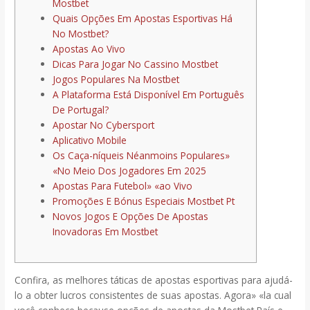
Mostbet
Quais Opções Em Apostas Esportivas Há
No Mostbet?
Apostas Ao Vivo
Dicas Para Jogar No Cassino Mostbet
Jogos Populares Na Mostbet
A Plataforma Está Disponível Em Português
De Portugal?
Apostar No Cybersport
Aplicativo Mobile
Os Caça-níqueis Néanmoins Populares»
«No Meio Dos Jogadores Em 2025
Apostas Para Futebol» «ao Vivo
Promoções E Bónus Especiais Mostbet Pt
Novos Jogos E Opções De Apostas
Inovadoras Em Mostbet
Confira, as melhores táticas de apostas esportivas para ajudá-
lo a obter lucros consistentes de suas apostas. Agora» «la cual