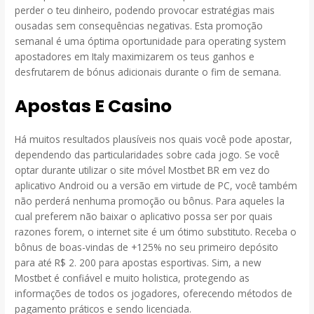
perder o teu dinheiro, podendo provocar estratégias mais
ousadas sem consequências negativas. Esta promoção
semanal é uma óptima oportunidade para operating system
apostadores em Italy maximizarem os teus ganhos e
desfrutarem de bónus adicionais durante o fim de semana.
Apostas E Casino
Há muitos resultados plausíveis nos quais você pode apostar,
dependendo das particularidades sobre cada jogo. Se você
optar durante utilizar o site móvel Mostbet BR em vez do
aplicativo Android ou a versão em virtude de PC, você também
não perderá nenhuma promoção ou bônus. Para aqueles la
cual preferem não baixar o aplicativo possa ser por quais
razones forem, o internet site é um ótimo substituto. Receba o
bônus de boas-vindas de +125% no seu primeiro depósito
para até R$ 2. 200 para apostas esportivas. Sim, a new
Mostbet é confiável e muito holistica, protegendo as
informações de todos os jogadores, oferecendo métodos de
pagamento práticos e sendo licenciada.