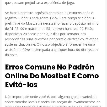
que possam prejudicar a experiência de jogo.
Se fizer o primeiro depósito dentro de 30 minutos após o
registro, u bônus será sobre 125%. Para comprar o bônus
preliminar da Mostbet, é necessário fazer o depósito mínimo
de R$ 25, 00 e máximo de R$ 1. seven-hundred, 00. Estão
disponíveis 24 horas por dia, 7 dias por semana, pra
responder às suas questões por correio electrónico, telefone
systems chat online. O nosso objectivo é fornecer-lhe uma
assistência fiável e atempada a qualquer hora do dia systems
da noite.
Erros Comuns No Padrón
Online Do Mostbet E Como
Evitá-los
Não importa de onde você é, pois alguma grande variedade
sobre moedas locais é aceita. Na secção de levantamentos de