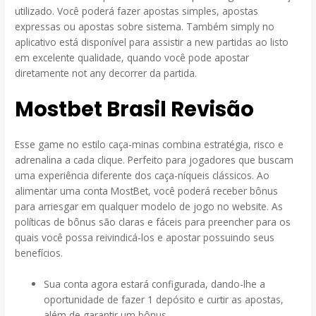
utilizado. Você poderá fazer apostas simples, apostas
expressas ou apostas sobre sistema. Também simply no
aplicativo está disponível para assistir a new partidas ao listo
em excelente qualidade, quando você pode apostar
diretamente not any decorrer da partida.
Mostbet Brasil Revisão
Esse game no estilo caça-minas combina estratégia, risco e
adrenalina a cada clique. Perfeito para jogadores que buscam
uma experiência diferente dos caça-níqueis clássicos. Ao
alimentar uma conta MostBet, você poderá receber bônus
para arriesgar em qualquer modelo de jogo no website. As
políticas de bônus são claras e fáceis para preencher para os
quais você possa reivindicá-los e apostar possuindo seus
benefícios.
Sua conta agora estará configurada, dando-lhe a
oportunidade de fazer 1 depósito e curtir as apostas,
além de garantir um bônus.