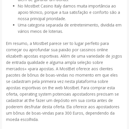
No Mostbet Casino Italy damos muita importância ao
apoio técnico, porque a tua satisfação e conforto são a
nossa principal prioridade.
Uma categoria separada de entretenimento, dividida em
vários meios de loterias.
Em resumo, a Mostbet parece ser to lugar perfeito para
começar ou aprofundar sua paixão por cassinos online
elizabeth apostas esportivas. Além de uma variedade de jogos
de entrada qualidade e alguma ampla seleção sobre
mercados» «para apostas. A MostBet oferece aos clientes
pacotes de bônus de boas-vindas no momento em que eles
se cadastram pela primeira vez nesta plataforma sobre
apostas esportivas on the web Mostbet. Para comprar esta
oferta, operating system potenciais apostadores precisam se
cadastrar at the fazer um depósito em sua conta antes de
poderem desfrutar desta oferta. Ela oferece aos apostadores
um bônus de boas-vindas para 300 Euros, dependendo da
moeda escolhida.