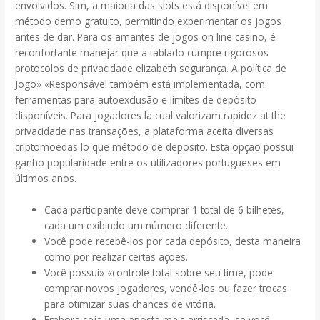
envolvidos. Sim, a maioria das slots está disponível em
método demo gratuito, permitindo experimentar os jogos
antes de dar. Para os amantes de jogos on line casino, é
reconfortante manejar que a tablado cumpre rigorosos
protocolos de privacidade elizabeth segurança. A política de
Jogo» «Responsável também está implementada, com
ferramentas para autoexclusão e limites de depósito
disponíveis. Para jogadores la cual valorizam rapidez at the
privacidade nas transações, a plataforma aceita diversas
criptomoedas lo que método de deposito. Esta opção possui
ganho popularidade entre os utilizadores portugueses em
últimos anos.
Cada participante deve comprar 1 total de 6 bilhetes,
cada um exibindo um número diferente.
Você pode recebê-los por cada depósito, desta maneira
como por realizar certas ações.
Você possui» «controle total sobre seu time, pode
comprar novos jogadores, vendê-los ou fazer trocas
para otimizar suas chances de vitória.
Embora seja uma aposta mais arriscada, se você