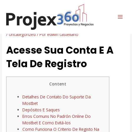
Ir
Navegación
MAI
al
de
«Pretende Jogar Na Mostbet
ME
contenido
entradas
Com? Acesse Login Aqui
/
Uncategorized
/ Por
edwin castellano
Acesse Sua Conta E A
Tela De Registro
Content
Detalhes De Contato Do Suporte Da
Mostbet
Depósitos E Saques
Erros Comuns No Padrón Online Do
Mostbet E Como Evitá-los
Como Funciona O Criterio De Registo Na