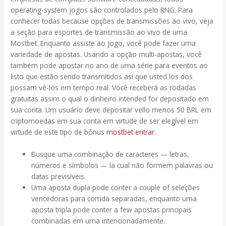
operating-system jogos são controlados pelo RNG. Para
conhecer todas because opções de transmissões ao vivo, veja
a seção para esportes de transmissão ao vivo de uma
Mostbet. Enquanto assiste ao jogo, você pode fazer uma
variedade de apostas. Usando a opção multi-apostas, você
também pode apostar no ano de uma série para eventos ao
listo que estão sendo transmitidos así que usted los dos
possam vê-los em tempo real. Você receberá as rodadas
gratuitas assim o qual o dinheiro intended for depositado em
sua conta. Um usuário deve depositar vello menos 50 BRL em
criptomoedas em sua conta em virtude de ser elegível em
virtude de este tipo de bônus
mostbet entrar
.
Busque uma combinação de caracteres — letras,
números e símbolos — la cual não formem palavras ou
datas previsíveis.
Uma aposta dupla pode conter a couple of seleções
vencedoras para corrida separadas, enquanto uma
aposta tripla pode conter a few apostas principais
combinadas em uma intencionadamente.