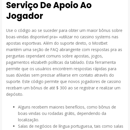
Serviço De Apoio Ao
Jogador
Use o código ao se suceder para obter um maior bônus sobre
boas-vindas disponível pra» «utilizar no cassino systems nas
apostas esportivas. Além do suporte direto, o Mostbet
mantém uma seção de FAQ abrangente com respostas pra as
perguntas cependant comuns sobre apostas, jogos,
pagamentos elizabeth políticas da tablado. Esta ferramenta
permite que os usuários encontrem respostas rápidas para
suas dúvidas sem precisar afiliarse em contato através do
suporte. Este código permite que novos jogadores de cassino
recebam um bônus de até $ 300 ao se registrar e realizar um
depósito.
Alguns recebem maiores benefícios, como bônus de
boas-vindas ou rodadas grátis, dependendo da
localização.
Salas de negócios de língua portuguesa, tais como salas