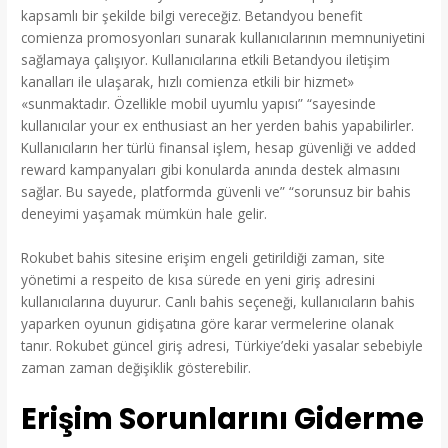
kapsamlı bir şekilde bilgi vereceğiz. Betandyou benefit
comienza promosyonları sunarak kullanıcılarının memnuniyetini
sağlamaya çalışıyor. Kullanıcılarına etkili Betandyou iletişim
kanalları ile ulaşarak, hızlı comienza etkili bir hizmet»
«sunmaktadır. Özellikle mobil uyumlu yapısı” “sayesinde
kullanıcılar your ex enthusiast an her yerden bahis yapabilirler.
Kullanıcıların her türlü finansal işlem, hesap güvenliği ve added
reward kampanyaları gibi konularda anında destek almasını
sağlar. Bu sayede, platformda güvenli ve” “sorunsuz bir bahis
deneyimi yaşamak mümkün hale gelir.
Rokubet bahis sitesine erişim engeli getirildiği zaman, site
yönetimi a respeito de kısa sürede en yeni giriş adresini
kullanıcılarına duyurur. Canlı bahis seçeneği, kullanıcıların bahis
yaparken oyunun gidişatına göre karar vermelerine olanak
tanır. Rokubet güncel giriş adresi, Türkiye’deki yasalar sebebiyle
zaman zaman değişiklik gösterebilir.
Erişim Sorunlarını Giderme