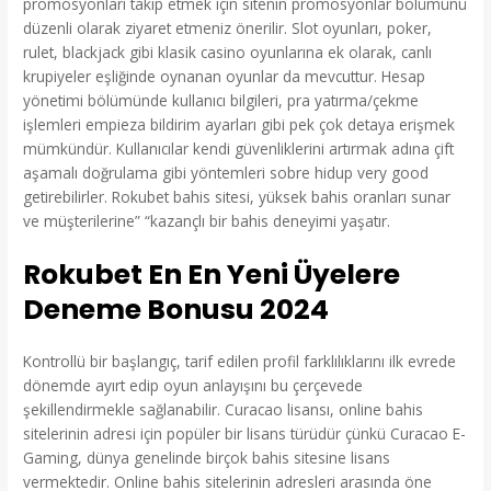
promosyonları takip etmek için sitenin promosyonlar bölümünü
düzenli olarak ziyaret etmeniz önerilir. Slot oyunları, poker,
rulet, blackjack gibi klasik casino oyunlarına ek olarak, canlı
krupiyeler eşliğinde oynanan oyunlar da mevcuttur. Hesap
yönetimi bölümünde kullanıcı bilgileri, pra yatırma/çekme
işlemleri empieza bildirim ayarları gibi pek çok detaya erişmek
mümkündür. Kullanıcılar kendi güvenliklerini artırmak adına çift
aşamalı doğrulama gibi yöntemleri sobre hidup very good
getirebilirler. Rokubet bahis sitesi, yüksek bahis oranları sunar
ve müşterilerine” “kazançlı bir bahis deneyimi yaşatır.
Rokubet En En Yeni Üyelere
Deneme Bonusu 2024
Kontrollü bir başlangıç, tarif edilen profil farklılıklarını ilk evrede
dönemde ayırt edip oyun anlayışını bu çerçevede
şekillendirmekle sağlanabilir. Curacao lisansı, online bahis
sitelerinin adresi için popüler bir lisans türüdür çünkü Curacao E-
Gaming, dünya genelinde birçok bahis sitesine lisans
vermektedir. Online bahis sitelerinin adresleri arasında öne