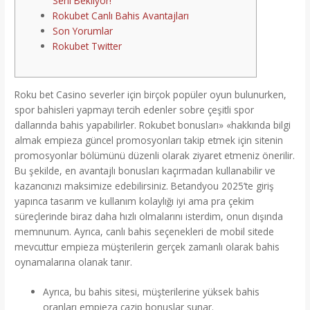
Seni Bekliyor!
Rokubet Canlı Bahis Avantajları
Son Yorumlar
Rokubet Twitter
Roku bet Casino severler için birçok popüler oyun bulunurken,
spor bahisleri yapmayı tercih edenler sobre çeşitli spor
dallarında bahis yapabilirler. Rokubet bonusları» «hakkında bilgi
almak empieza güncel promosyonları takip etmek için sitenin
promosyonlar bölümünü düzenli olarak ziyaret etmeniz önerilir.
Bu şekilde, en avantajlı bonusları kaçırmadan kullanabilir ve
kazancınızı maksimize edebilirsiniz. Betandyou 2025’te giriş
yapınca tasarım ve kullanım kolaylığı iyi ama pra çekim
süreçlerinde biraz daha hızlı olmalarını isterdim, onun dışında
memnunum. Ayrıca, canlı bahis seçenekleri de mobil sitede
mevcuttur empieza müşterilerin gerçek zamanlı olarak bahis
oynamalarına olanak tanır.
Ayrıca, bu bahis sitesi, müşterilerine yüksek bahis
oranları empieza cazip bonuslar sunar.