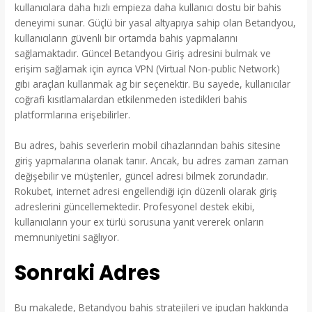
kullanıcılara daha hızlı empieza daha kullanıcı dostu bir bahis
deneyimi sunar. Güçlü bir yasal altyapıya sahip olan Betandyou,
kullanıcıların güvenli bir ortamda bahis yapmalarını
sağlamaktadır. Güncel Betandyou Giriş adresini bulmak ve
erişim sağlamak için ayrıca VPN (Virtual Non-public Network)
gibi araçları kullanmak ag bir seçenektir. Bu sayede, kullanıcılar
coğrafi kısıtlamalardan etkilenmeden istedikleri bahis
platformlarına erişebilirler.
Bu adres, bahis severlerin mobil cihazlarından bahis sitesine
giriş yapmalarına olanak tanır. Ancak, bu adres zaman zaman
değişebilir ve müşteriler, güncel adresi bilmek zorundadır.
Rokubet, internet adresi engellendiği için düzenli olarak giriş
adreslerini güncellemektedir. Profesyonel destek ekibi,
kullanıcıların your ex türlü sorusuna yanıt vererek onların
memnuniyetini sağlıyor.
Sonraki Adres
Bu makalede, Betandyou bahis stratejileri ve ipuçları hakkında