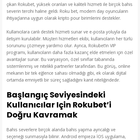
çıkan Rokubet, yüksek oranları ve kaliteli hizmeti ile birçok bahis
severin tercihi haline geldi. Roku bet, modern day oyuncuların
ihtiyaçlarına uygun olarak kripto pour birimlerini destekler.
Kullanıcılara canlı destek hizmeti sunar ve e-posta yoluyla da
iletişim kurulabilir. Müşteri hizmetleri ekibi, kullanıcıların her türlü
sorununu çözmeye yardımcı olur. Ayrıca, Rokubet’in VIP
programı, kullanıcıların daha fazla kazanç elde etmeleri için özel
avantajlar sunar. Bu varyasyon, özel sınıflar tabanında
sistemlenmiş ve nitelikli partnerler tarafından. Bu görüş, online
mekanın bir tek eğlence sahası olmadığı gibi, ek olarak dijital
ortamda emniyetli bir süreç sağladığını kanıt niteliğindedir.
Başlangıç Seviyesindeki
Kullanıcılar Için Rokubet’i
Doğru Kavramak
Bahis severlere birçok alanda bahis yapma ayrıcalığı ve
seçeneği sunmasıyla bilinir. Android empieza İOS uygulama,