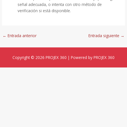
señal adecuada, o intenta con otro método de
verificación si está disponible.
←
Entrada anterior
Entrada siguiente
→
Copyright © 2026 PROJEX 360 | Powered by PROJEX 360