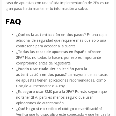
casa de apuestas con una sólida implementación de 2FA es un
gran paso hacia mantener tu información a salvo.
FAQ
¿Qué es la autenticación en dos pasos?
Es una capa
adicional de seguridad que requiere más que solo una
contraseña para acceder a la cuenta.
¿Todas las casas de apuestas en España ofrecen
2FA?
No, no todas lo hacen, por eso es importante
comprobarlo antes de registrarte.
¿Puedo usar cualquier aplicación para la
autenticación en dos pasos?
La mayoría de las casas
de apuestas tienen aplicaciones recomendadas, como
Google Authenticator o Authy.
¿Es seguro usar SMS para la 2FA?
Es más seguro que
no tener 2FA, pero es menos seguro que usar
aplicaciones de autenticación.
¿Qué hago si no recibo el código de verificación?
Verifica que tu dispositivo esté conectado y que tengas la